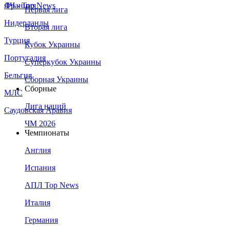
Франция
ЛЧ - Top News
Первая лига
Нидерланды
Вторая лига
Турция
Кубок Украины
Португалия
Суперкубок Украины
Бельгия
Сборная Украины
Сборные
МЛС
Лига наций
Саудовская Аравия
ЧМ 2026
Чемпионаты
Англия
Испания
АПЛ Top News
Италия
Германия