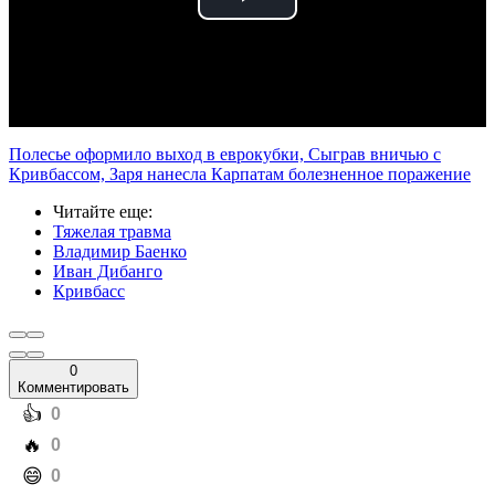
Play
Video
Полесье оформило выход в еврокубки, Сыграв вничью с
Кривбассом, Заря нанесла Карпатам болезненное поражение
Читайте еще
:
Тяжелая травма
Владимир Баенко
Иван Дибанго
Кривбасс
0
Комментировать
️👍
0
️🔥
0
️😄
0