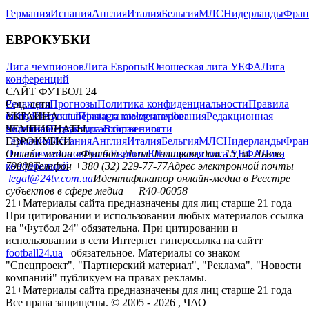
Германия
Испания
Англия
Италия
Бельгия
МЛС
Нидерланды
Фран
ЕВРОКУБКИ
Лига чемпионов
Лига Европы
Юношеская лига УЕФА
Лига
конференций
САЙТ ФУТБОЛ 24
Редакция
Соц. сети
Прогнозы
Политика конфиденциальности
Правила
сайту
facebook
УКРАИНА
Контакты
x
youtube
Правила комментирования
instagram
telegram
viber
Редакционная
политика
Украина
ЧЕМПИОНАТЫ
Первая лига
Структура собственности
Вторая лига
Германия
ЕВРОКУБКИ
Испания
Англия
Италия
Бельгия
МЛС
Нидерланды
Фран
Лига чемпионов
Онлайн-медиа «Футбол 24»
Лига Европы
пл. Галицкая, дом. 15, м. Львов,
Юношеская лига УЕФА
Лига
конференций
79008
Телефон +380 (32) 229-77-77
Адрес электронной почты
legal@24tv.com.ua
Идентификатор онлайн-медиа в Реестре
субъектов в сфере медиа — R40-06058
21+
Материалы сайта предназначены для лиц старше 21 года
При цитировании и использовании любых материалов ссылка
на "Футбол 24" обязательна. При цитировании и
использовании в сети Интернет гиперссылка на сайтт
football24.ua
обязательное. Материалы со знаком
"Спецпроект", "Партнерский материал", "Реклама", "Новости
компаний" публикуем на правах рекламы.
21+
Материалы сайта предназначены для лиц старше 21 года
Все права защищены. © 2005 -
2026
, ЧАО