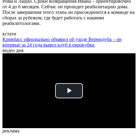
Рома и Лацио. Сроки возвращения Ивана – ориентировочно
от 4 до 6 месяцев. Сейчас он проходит реабилитацию дома.
После завершения этого этапа он присоединится к команде на
сборах за рубежом, где будет работать с нашими
реабилитологами.
кстати
Кривбасс официально объявил об уходе Вернидуба – он
впервые за 24 года вывел клуб в еврокубки
видео дня
Play
Video
реклама