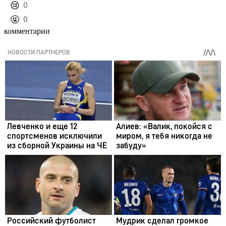
️😢
0
️🤬
0
комментарии