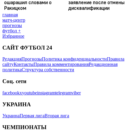
главная
матч-центр
прогнозы
футбол +
Избранное
САЙТ ФУТБОЛ 24
Редакция
Прогнозы
Политика конфиденциальности
Правила
сайту
Контакты
Правила комментирования
Редакционная
политика
Структура собственности
Соц. сети
facebook
x
youtube
instagram
telegram
viber
УКРАИНА
Украина
Первая лига
Вторая лига
ЧЕМПИОНАТЫ