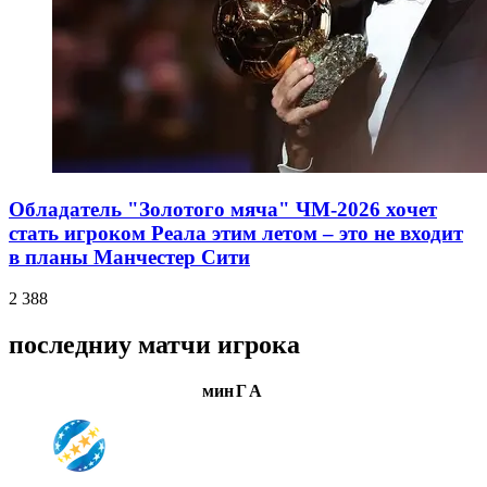
Обладатель "Золотого мяча" ЧМ-2026 хочет
стать игроком Реала этим летом – это не входит
в планы Манчестер Сити
2 388
последниу матчи игрока
мин
Г
А