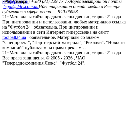
конференций
79008
Телефон +380 (32) 229-77-77
Адрес электронной почты
legal@24tv.com.ua
Идентификатор онлайн-медиа в Реестре
субъектов в сфере медиа — R40-06058
21+
Материалы сайта предназначены для лиц старше 21 года
При цитировании и использовании любых материалов ссылка
на "Футбол 24" обязательна. При цитировании и
использовании в сети Интернет гиперссылка на сайтт
football24.ua
обязательное. Материалы со знаком
"Спецпроект", "Партнерский материал", "Реклама", "Новости
компаний" публикуем на правах рекламы.
21+
Материалы сайта предназначены для лиц старше 21 года
Все права защищены. © 2005 -
2026
, ЧАО
"Телерадиокомпания Люкс". "Футбол 24".