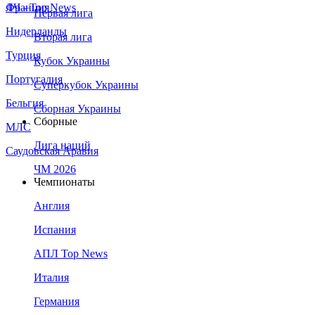
Франция
ЛЧ - Top News
Первая лига
Нидерланды
Вторая лига
Турция
Кубок Украины
Португалия
Суперкубок Украины
Бельгия
Сборная Украины
Сборные
МЛС
Лига наций
Саудовская Аравия
ЧМ 2026
Чемпионаты
Англия
Испания
АПЛ Top News
Италия
Германия