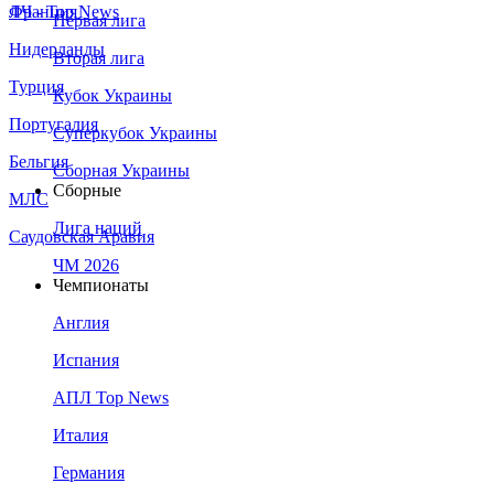
Франция
ЛЧ - Top News
Первая лига
Нидерланды
Вторая лига
Турция
Кубок Украины
Португалия
Суперкубок Украины
Бельгия
Сборная Украины
Сборные
МЛС
Лига наций
Саудовская Аравия
ЧМ 2026
Чемпионаты
Англия
Испания
АПЛ Top News
Италия
Германия