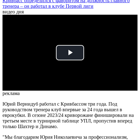
Кривбасс определился с фаворитом на должность главного
тренера – он работал в клубе Первой лиги
видео дня
Play
Video
реклама
Юрий Вернидуб работал с Кривбассом три года. Под
руководством тренера клуб впервые за 24 года вышел в
еврокубки. В сезоне 2023/24 криворожане финишировали на
третьем месте в турнирной таблице УПЛ, пропустив вперед
только Шахтер и Динамо.
"Мы благодарим Юрия Николаевича за профессионализм,