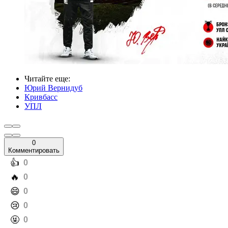
Читайте еще
:
Юрий Вернидуб
Кривбасс
УПЛ
0
Комментировать
️👍
0
️🔥
0
️😄
0
️😢
0
️🤬
0