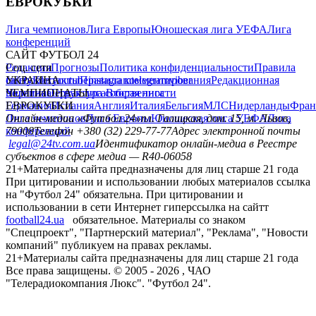
ЕВРОКУБКИ
Лига чемпионов
Лига Европы
Юношеская лига УЕФА
Лига
конференций
САЙТ ФУТБОЛ 24
Редакция
Соц. сети
Прогнозы
Политика конфиденциальности
Правила
сайту
facebook
УКРАИНА
Контакты
x
youtube
Правила комментирования
instagram
telegram
viber
Редакционная
политика
Украина
ЧЕМПИОНАТЫ
Первая лига
Структура собственности
Вторая лига
Германия
ЕВРОКУБКИ
Испания
Англия
Италия
Бельгия
МЛС
Нидерланды
Фран
Лига чемпионов
Онлайн-медиа «Футбол 24»
Лига Европы
пл. Галицкая, дом. 15, м. Львов,
Юношеская лига УЕФА
Лига
конференций
79008
Телефон +380 (32) 229-77-77
Адрес электронной почты
legal@24tv.com.ua
Идентификатор онлайн-медиа в Реестре
субъектов в сфере медиа — R40-06058
21+
Материалы сайта предназначены для лиц старше 21 года
При цитировании и использовании любых материалов ссылка
на "Футбол 24" обязательна. При цитировании и
использовании в сети Интернет гиперссылка на сайтт
football24.ua
обязательное. Материалы со знаком
"Спецпроект", "Партнерский материал", "Реклама", "Новости
компаний" публикуем на правах рекламы.
21+
Материалы сайта предназначены для лиц старше 21 года
Все права защищены. © 2005 -
2026
, ЧАО
"Телерадиокомпания Люкс". "Футбол 24".