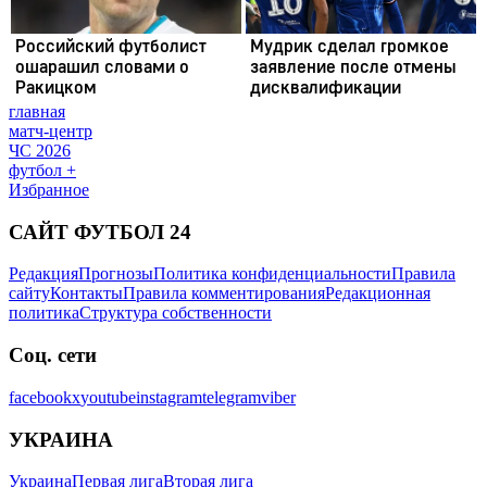
главная
матч-центр
ЧС 2026
футбол +
Избранное
САЙТ ФУТБОЛ 24
Редакция
Прогнозы
Политика конфиденциальности
Правила
сайту
Контакты
Правила комментирования
Редакционная
политика
Структура собственности
Соц. сети
facebook
x
youtube
instagram
telegram
viber
УКРАИНА
Украина
Первая лига
Вторая лига