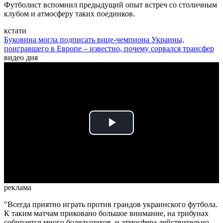
Футболист вспомнил предыдущий опыт встреч со столичным
клубом и атмосферу таких поединков.
кстати
Буковина могла подписать вице-чемпиона Украины,
поигравшего в Европе – известно, почему сорвался трансфер
видео дня
Play
Video
реклама
"Всегда приятно играть против грандов украинского футбола.
К таким матчам приковано большое внимание, на трибунах
собирается много болельщиков, и атмосфера действительно