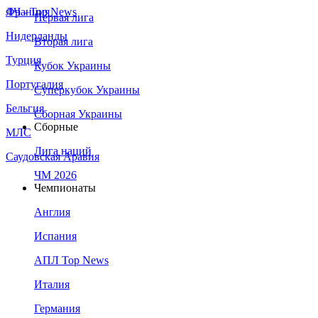
Франция
ЛЧ - Top News
Первая лига
Нидерланды
Вторая лига
Турция
Кубок Украины
Португалия
Суперкубок Украины
Бельгия
Сборная Украины
Сборные
МЛС
Лига наций
Саудовская Аравия
ЧМ 2026
Чемпионаты
Англия
Испания
АПЛ Top News
Италия
Германия