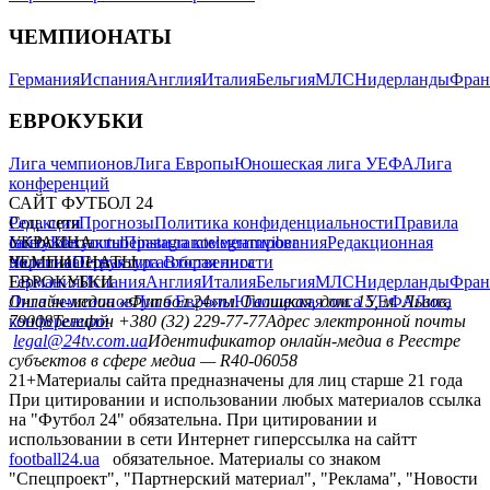
ЧЕМПИОНАТЫ
Германия
Испания
Англия
Италия
Бельгия
МЛС
Нидерланды
Фран
ЕВРОКУБКИ
Лига чемпионов
Лига Европы
Юношеская лига УЕФА
Лига
конференций
САЙТ ФУТБОЛ 24
Редакция
Соц. сети
Прогнозы
Политика конфиденциальности
Правила
сайту
facebook
УКРАИНА
Контакты
x
youtube
Правила комментирования
instagram
telegram
viber
Редакционная
политика
Украина
ЧЕМПИОНАТЫ
Первая лига
Структура собственности
Вторая лига
Германия
ЕВРОКУБКИ
Испания
Англия
Италия
Бельгия
МЛС
Нидерланды
Фран
Лига чемпионов
Онлайн-медиа «Футбол 24»
Лига Европы
пл. Галицкая, дом. 15, м. Львов,
Юношеская лига УЕФА
Лига
конференций
79008
Телефон +380 (32) 229-77-77
Адрес электронной почты
legal@24tv.com.ua
Идентификатор онлайн-медиа в Реестре
субъектов в сфере медиа — R40-06058
21+
Материалы сайта предназначены для лиц старше 21 года
При цитировании и использовании любых материалов ссылка
на "Футбол 24" обязательна. При цитировании и
использовании в сети Интернет гиперссылка на сайтт
football24.ua
обязательное. Материалы со знаком
"Спецпроект", "Партнерский материал", "Реклама", "Новости