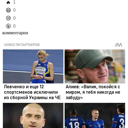
️🔥
1
️😄
0
️😢
0
️🤬
0
комментарии