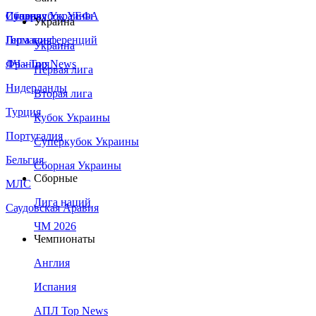
Сборная Украины
Италия
Суперкубок УЕФА
Украина
Германия
Лига конференций
Украина
Франция
ЛЧ - Top News
Первая лига
Нидерланды
Вторая лига
Турция
Кубок Украины
Португалия
Суперкубок Украины
Бельгия
Сборная Украины
Сборные
МЛС
Лига наций
Саудовская Аравия
ЧМ 2026
Чемпионаты
Англия
Испания
АПЛ Top News