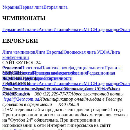
Украина
Первая лига
Вторая лига
ЧЕМПИОНАТЫ
Германия
Испания
Англия
Италия
Бельгия
МЛС
Нидерланды
Фран
ЕВРОКУБКИ
Лига чемпионов
Лига Европы
Юношеская лига УЕФА
Лига
конференций
САЙТ ФУТБОЛ 24
Редакция
Соц. сети
Прогнозы
Политика конфиденциальности
Правила
сайту
facebook
УКРАИНА
Контакты
x
youtube
Правила комментирования
instagram
telegram
viber
Редакционная
политика
Украина
ЧЕМПИОНАТЫ
Первая лига
Структура собственности
Вторая лига
Германия
ЕВРОКУБКИ
Испания
Англия
Италия
Бельгия
МЛС
Нидерланды
Фран
Лига чемпионов
Онлайн-медиа «Футбол 24»
Лига Европы
пл. Галицкая, дом. 15, м. Львов,
Юношеская лига УЕФА
Лига
конференций
79008
Телефон +380 (32) 229-77-77
Адрес электронной почты
legal@24tv.com.ua
Идентификатор онлайн-медиа в Реестре
субъектов в сфере медиа — R40-06058
21+
Материалы сайта предназначены для лиц старше 21 года
При цитировании и использовании любых материалов ссылка
на "Футбол 24" обязательна. При цитировании и
использовании в сети Интернет гиперссылка на сайтт