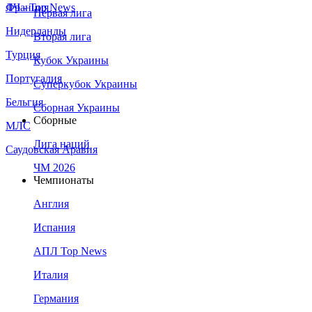
Франция
ЛЧ - Top News
Первая лига
Нидерланды
Вторая лига
Турция
Кубок Украины
Португалия
Суперкубок Украины
Бельгия
Сборная Украины
Сборные
МЛС
Лига наций
Саудовская Аравия
ЧМ 2026
Чемпионаты
Англия
Испания
АПЛ Top News
Италия
Германия