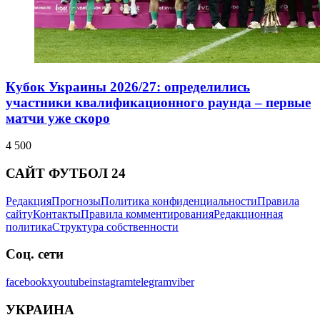
Кубок Украины 2026/27: определились
участники квалификационного раунда – первые
матчи уже скоро
4 500
САЙТ ФУТБОЛ 24
Редакция
Прогнозы
Политика конфиденциальности
Правила
сайту
Контакты
Правила комментирования
Редакционная
политика
Структура собственности
Соц. сети
facebook
x
youtube
instagram
telegram
viber
УКРАИНА