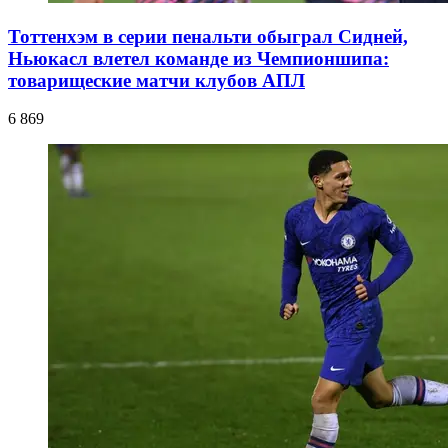
Тоттенхэм в серии пенальти обыграл Сидней,
Ньюкасл влетел команде из Чемпионшипа:
товарищеские матчи клубов АПЛ
6 869