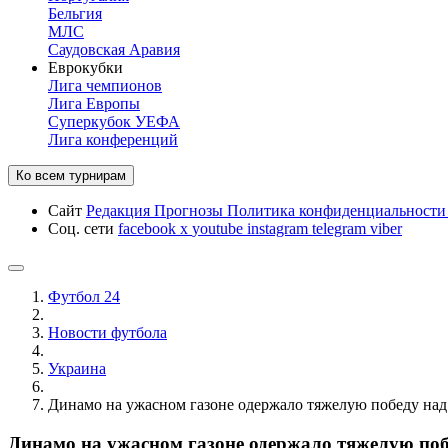
Бельгия
МЛС
Саудовская Аравия
Еврокубки
Лига чемпионов
Лига Европы
Суперкубок УЕФА
Лига конференций
Ко всем турнирам
Сайт
Редакция
Прогнозы
Политика конфиденциальност
Соц. сети
facebook
x
youtube
instagram
telegram
viber
Футбол 24
Новости футбола
Украина
Динамо на ужасном газоне одержало тяжелую победу на
Динамо на ужасном газоне одержало тяжелую по