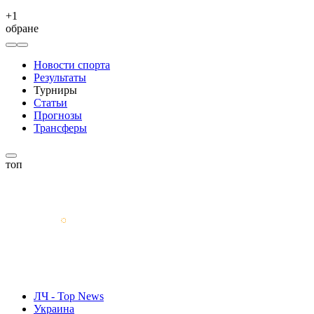
+
1
обране
Новости спорта
Результаты
Турниры
Статьи
Прогнозы
Трансферы
топ
ЛЧ - Top News
Украина