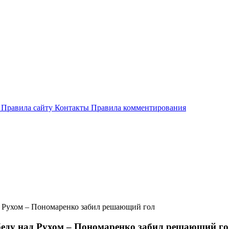
и
Правила сайту
Контакты
Правила комментирования
д Рухом – Пономаренко забил решающий гол
беду над Рухом – Пономаренко забил решающий г