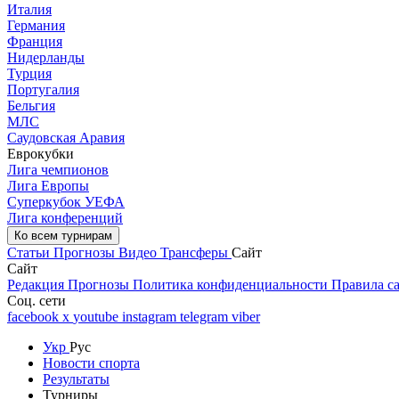
Италия
Германия
Франция
Нидерланды
Турция
Португалия
Бельгия
МЛС
Саудовская Аравия
Еврокубки
Лига чемпионов
Лига Европы
Суперкубок УЕФА
Лига конференций
Ко всем турнирам
Статьи
Прогнозы
Видео
Трансферы
Сайт
Сайт
Редакция
Прогнозы
Политика конфиденциальности
Правила с
Соц. сети
facebook
x
youtube
instagram
telegram
viber
Укр
Рус
Новости спорта
Результаты
Турниры