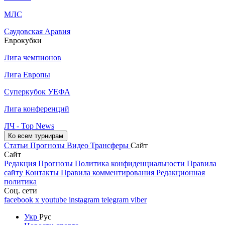
МЛС
Саудовская Аравия
Еврокубки
Лига чемпионов
Лига Европы
Суперкубок УЕФА
Лига конференций
ЛЧ - Top News
Ко всем турнирам
Статьи
Прогнозы
Видео
Трансферы
Сайт
Сайт
Редакция
Прогнозы
Политика конфиденциальности
Правила
сайту
Контакты
Правила комментирования
Редакционная
политика
Соц. сети
facebook
x
youtube
instagram
telegram
viber
Укр
Рус