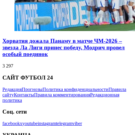
Хорватия дожала Панаму в матче ЧМ-2026 –
звезда Ла Лиги принес победу, Модрич провел
особый поединок
3 297
САЙТ ФУТБОЛ 24
Редакция
Прогнозы
Политика конфиденциальности
Правила
сайту
Контакты
Правила комментирования
Редакционная
политика
Соц. сети
facebook
x
youtube
instagram
telegram
viber