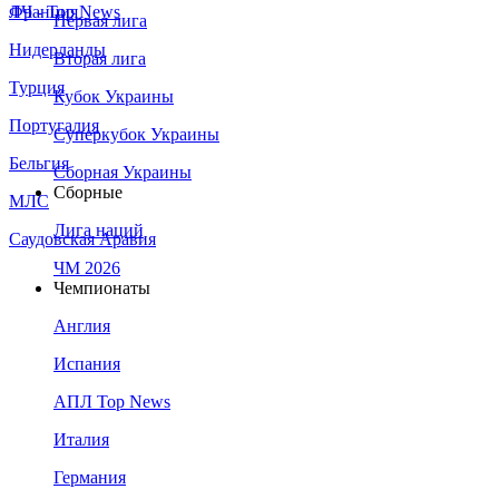
Франция
ЛЧ - Top News
Первая лига
Нидерланды
Вторая лига
Турция
Кубок Украины
Португалия
Суперкубок Украины
Бельгия
Сборная Украины
Сборные
МЛС
Лига наций
Саудовская Аравия
ЧМ 2026
Чемпионаты
Англия
Испания
АПЛ Top News
Италия
Германия