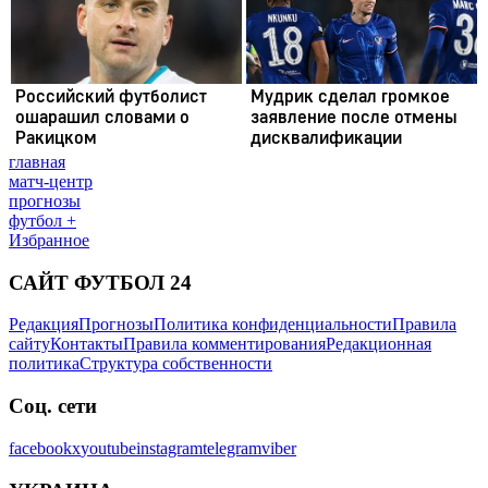
главная
матч-центр
прогнозы
футбол +
Избранное
САЙТ ФУТБОЛ 24
Редакция
Прогнозы
Политика конфиденциальности
Правила
сайту
Контакты
Правила комментирования
Редакционная
политика
Структура собственности
Соц. сети
facebook
x
youtube
instagram
telegram
viber