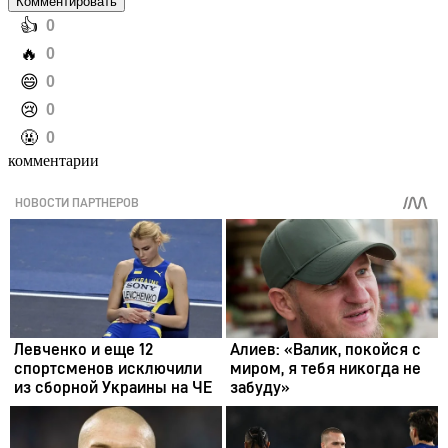
Комментировать
️👍
0
️🔥
0
️😄
0
️😢
0
️🤬
0
комментарии