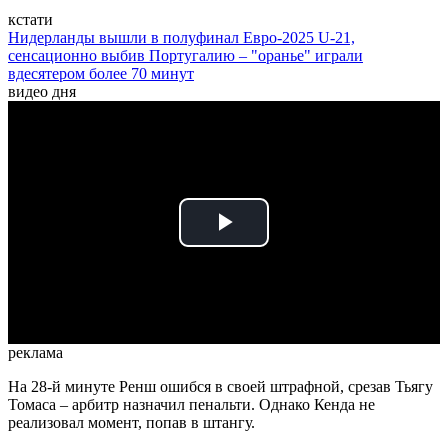
кстати
Нидерланды вышли в полуфинал Евро-2025 U-21,
сенсационно выбив Португалию – "оранье" играли
вдесятером более 70 минут
видео дня
Play
Video
реклама
На 28-й минуте Ренш ошибся в своей штрафной, срезав Тьягу
Томаса – арбитр назначил пенальти. Однако Кенда не
реализовал момент, попав в штангу.