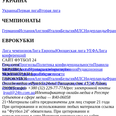
УКРАИНА
Украина
Первая лига
Вторая лига
ЧЕМПИОНАТЫ
Германия
Испания
Англия
Италия
Бельгия
МЛС
Нидерланды
Фран
ЕВРОКУБКИ
Лига чемпионов
Лига Европы
Юношеская лига УЕФА
Лига
конференций
САЙТ ФУТБОЛ 24
Редакция
Соц. сети
Прогнозы
Политика конфиденциальности
Правила
сайту
facebook
УКРАИНА
Контакты
x
youtube
Правила комментирования
instagram
telegram
viber
Редакционная
политика
Украина
ЧЕМПИОНАТЫ
Первая лига
Структура собственности
Вторая лига
Германия
ЕВРОКУБКИ
Испания
Англия
Италия
Бельгия
МЛС
Нидерланды
Фран
Лига чемпионов
Онлайн-медиа «Футбол 24»
Лига Европы
пл. Галицкая, дом. 15, м. Львов,
Юношеская лига УЕФА
Лига
конференций
79008
Телефон +380 (32) 229-77-77
Адрес электронной почты
legal@24tv.com.ua
Идентификатор онлайн-медиа в Реестре
субъектов в сфере медиа — R40-06058
21+
Материалы сайта предназначены для лиц старше 21 года
При цитировании и использовании любых материалов ссылка
на "Футбол 24" обязательна. При цитировании и
использовании в сети Интернет гиперссылка на сайтт