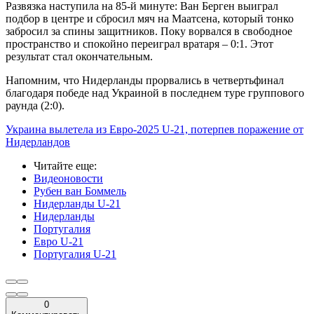
Развязка наступила на 85-й минуте: Ван Берген выиграл
подбор в центре и сбросил мяч на Маатсена, который тонко
забросил за спины защитников. Поку ворвался в свободное
пространство и спокойно переиграл вратаря – 0:1. Этот
результат стал окончательным.
Напомним, что Нидерланды прорвались в четвертьфинал
благодаря победе над Украиной в последнем туре группового
раунда (2:0).
Украина вылетела из Евро-2025 U-21, потерпев поражение от
Нидерландов
Читайте еще
:
Видеоновости
Рубен ван Боммель
Нидерланды U-21
Нидерланды
Португалия
Евро U-21
Португалия U-21
0