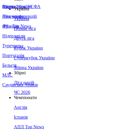
Збірна України
Італія
Суперкубок УЄФА
Україна
Німеччина
Ліга конференцій
Україна
Франція
ЛЧ - Top News
Перша ліга
Нідерланди
Друга ліга
Туреччина
Кубок України
Португалія
Суперкубок України
Бельгія
Збірна України
Збірні
МЛС
Ліга націй
Саудівська Аравія
ЧС 2026
Чемпіонати
Англія
Іспанія
АПЛ Top News