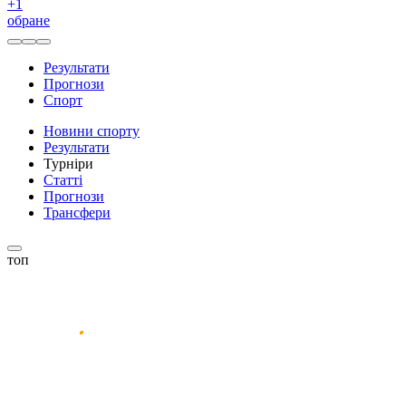
+
1
обране
Результати
Прогнози
Спорт
Новини спорту
Результати
Турніри
Статті
Прогнози
Трансфери
топ