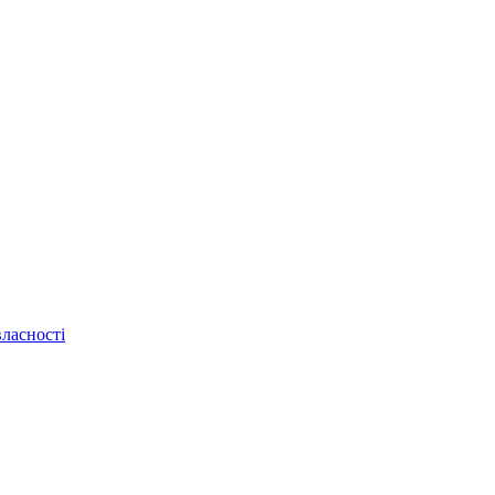
ласності