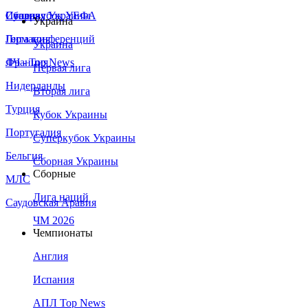
Сборная Украины
Италия
Суперкубок УЕФА
Украина
Германия
Лига конференций
Украина
Франция
ЛЧ - Top News
Первая лига
Нидерланды
Вторая лига
Турция
Кубок Украины
Португалия
Суперкубок Украины
Бельгия
Сборная Украины
Сборные
МЛС
Лига наций
Саудовская Аравия
ЧМ 2026
Чемпионаты
Англия
Испания
АПЛ Top News