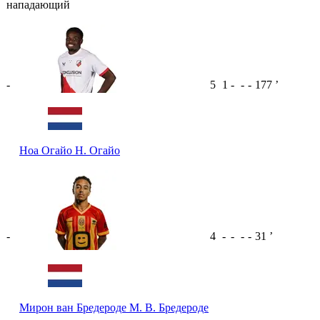
нападающий
-
5
1
-
-
-
177
ʼ
Ноа Огайо
Н. Огайо
-
4
-
-
-
-
31
ʼ
Мирон ван Бредероде
М. В. Бредероде