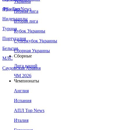
Украина
Франция
ЛЧ - Top News
Первая лига
Нидерланды
Вторая лига
Турция
Кубок Украины
Португалия
Суперкубок Украины
Бельгия
Сборная Украины
Сборные
МЛС
Лига наций
Саудовская Аравия
ЧМ 2026
Чемпионаты
Англия
Испания
АПЛ Top News
Италия