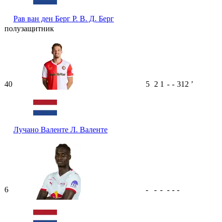
Рав ван ден Берг
Р. В. Д. Берг
полузащитник
40
5
2
1
-
-
312
ʼ
Лучано Валенте
Л. Валенте
6
-
-
-
-
-
-