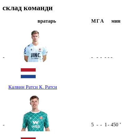
склад команди
вратарь
М
Г
А
мин
-
-
-
-
-
-
-
Калвин Ратси
К. Ратси
-
5
-
-
1
-
450
ʼ