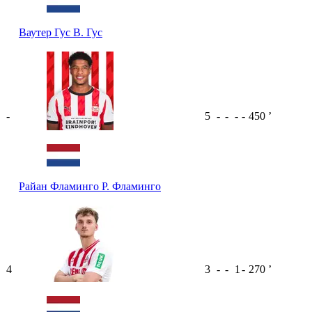
Ваутер Гус
В. Гус
-
5
-
-
-
-
450
ʼ
Райан Фламинго
Р. Фламинго
4
3
-
-
1
-
270
ʼ