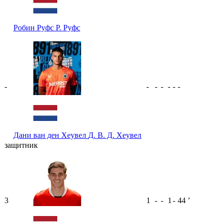
Робин Руфс
Р. Руфс
-
-
-
-
-
-
-
Дани ван ден Хеувел
Д. В. Д. Хеувел
защитник
3
1
-
-
1
-
44
ʼ