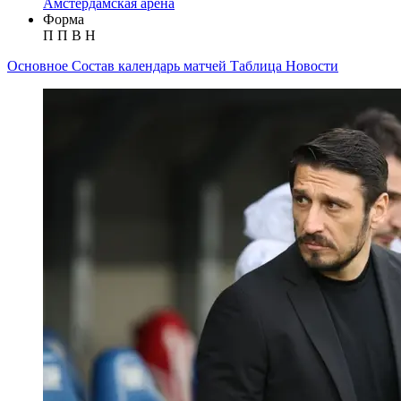
Амстердамская арена
Форма
П
П
В
Н
Основное
Состав
календарь матчей
Таблица
Новости