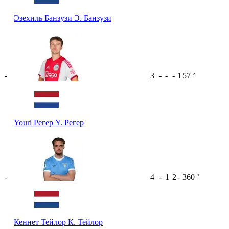
Эзехиль Банзузи
Э. Банзузи
-
3
-
-
-
1
57
ʼ
Youri Регер
Y. Регер
-
4
-
1
2
-
360
ʼ
Кеннет Тейлор
К. Тейлор