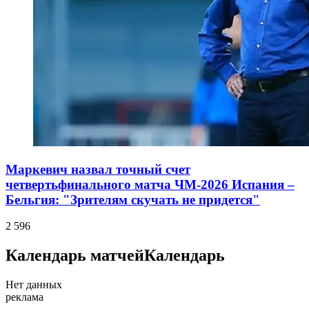
Маркевич назвал точный счет
четвертьфинального матча ЧМ-2026 Испания –
Бельгия: "Зрителям скучать не придется"
2 596
Календарь матчей
Календарь
Нет данных
реклама