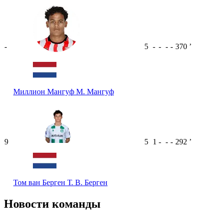
-
5
-
-
-
-
370
ʼ
Миллион Мангуф
М. Мангуф
9
5
1
-
-
-
292
ʼ
Том ван Берген
Т. В. Берген
Новости команды