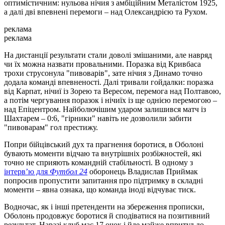
оптимістичним: нульова нічия з амбіційним Металістом 1925,
а далі дві впевнені перемоги – над Олександрією та Рухом.
реклама
реклама
На дистанції результати стали доволі змішаними, але навряд
чи їх можна назвати провальними. Поразка від Кривбаса
трохи струсонула "пивоварів", зате нічия з Динамо точно
додала команді впевненості. Далі тривали гойдалки: поразка
від Карпат, нічиї із Зорею та Вересом, перемога над Полтавою,
а потім чергування поразок і нічиїх із ще однією перемогою –
над Епіцентром. Найболючішим ударом залишився матч із
Шахтарем – 0:6, "гірники" навіть не дозволили забити
"пивоварам" гол престижу.
Попри бійцівський дух та прагнення боротися, в Оболоні
бувають моменти відчаю та внутрішніх розбіжностей, які
точно не сприяють командній стабільності. В одному з
інтерв’ю для
Футбол 24
оборонець Владислав Приймак
попросив пропустити запитання про підтримку в складні
моменти – явна ознака, що команда іноді відчуває тиск.
Водночас, як і інші претенденти на збереження прописки,
Оболонь продовжує боротися й сподіватися на позитивний
результат. Наразі клуб має 17 очок і йде майже впритул до