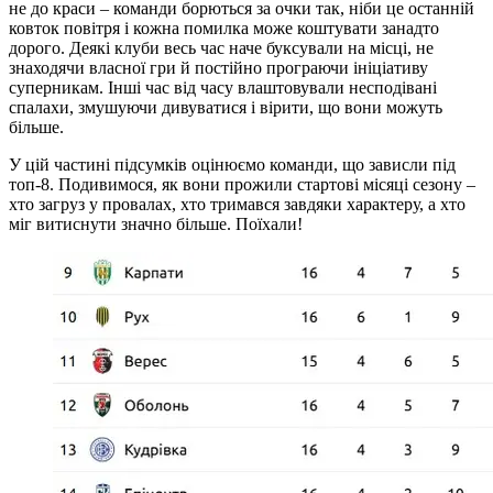
не до краси – команди борються за очки так, ніби це останній
ковток повітря і кожна помилка може коштувати занадто
дорого. Деякі клуби весь час наче буксували на місці, не
знаходячи власної гри й постійно програючи ініціативу
суперникам. Інші час від часу влаштовували несподівані
спалахи, змушуючи дивуватися і вірити, що вони можуть
більше.
У цій частині підсумків оцінюємо команди, що зависли під
топ-8. Подивимося, як вони прожили стартові місяці сезону –
хто загруз у провалах, хто тримався завдяки характеру, а хто
міг витиснути значно більше. Поїхали!