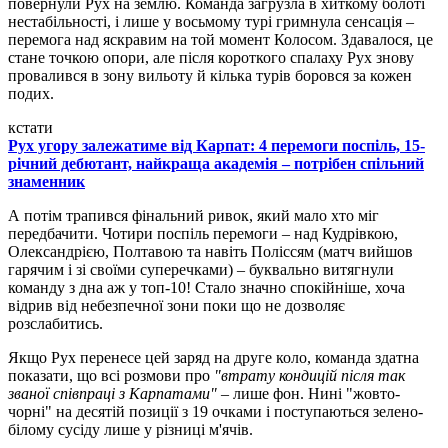
повернули Рух на землю. Команда загрузла в хиткому болоті
нестабільності, і лише у восьмому турі гримнула сенсація –
перемога над яскравим на той момент Колосом. Здавалося, це
стане точкою опори, але після короткого спалаху Рух знову
провалився в зону вильоту й кілька турів боровся за кожен
подих.
кстати
Рух угору залежатиме від Карпат: 4 перемоги поспіль, 15-
річний дебютант, найкраща академія – потрібен спільний
знаменник
А потім трапився фінальний ривок, який мало хто міг
передбачити. Чотири поспіль перемоги – над Кудрівкою,
Олександрією, Полтавою та навіть Поліссям (матч вийшов
гарячим і зі своїми суперечками) – буквально витягнули
команду з дна аж у топ-10! Стало значно спокійніше, хоча
відрив від небезпечної зони поки що не дозволяє
розслабитись.
Якщо Рух перенесе цей заряд на друге коло, команда здатна
показати, що всі розмови про
"втрату кондицій після так
званої співпраці з Карпатами"
– лише фон. Нині "жовто-
чорні" на десятій позиції з 19 очками і поступаються зелено-
білому сусіду лише у різниці м'ячів.