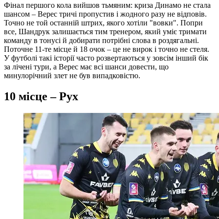
Фінал першого кола вийшов тьмяним: криза Динамо не стала
шансом – Верес тричі пропустив і жодного разу не відповів.
Точно не той останній штрих, якого хотіли "вовки". Попри
все, Шандрук залишається тим тренером, який уміє тримати
команду в тонусі й добирати потрібні слова в роздягальні.
Поточне 11-те місце й 18 очок – це не вирок і точно не стеля.
У футболі такі історії часто розвертаються у зовсім інший бік
за лічені тури, а Верес має всі шанси довести, що
минулорічний злет не був випадковістю.
10 місце – Рух