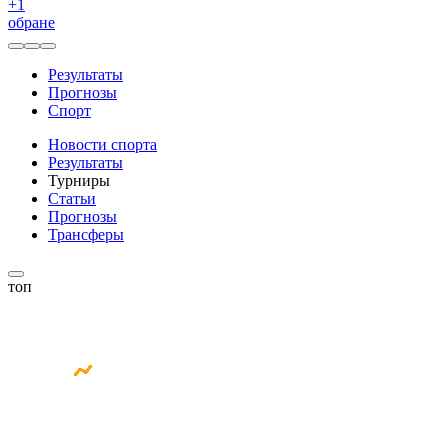
+
1
обране
Результаты
Прогнозы
Спорт
Новости спорта
Результаты
Турниры
Статьи
Прогнозы
Трансферы
топ