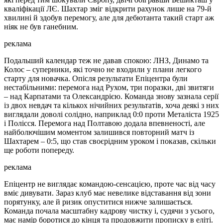
кваліфікації ЛЄ. Шахтар зміг відкрити рахунок лише на 79-й
хвилині й здобув перемогу, але для дебютанта такий старт аж
ніяк не був ганебним.
реклама
Подальший календар теж не давав спокою: ЛНЗ, Динамо та
Колос – суперники, які точно не входили у плани легкого
старту для новачка. Опісля результати Епіцентра були
нестабільними: перемога над Рухом, три поразки, дві звитяги
– над Карпатами та Олександрією. Команда знову зазнала серії
із двох невдач та кількох нічийних результатів, хоча деякі з них
виглядали доволі солідно, наприклад 0:0 проти Металіста 1925
і Полісся. Перемога над Полтавою додала впевненості, але
найболючішим моментом залишився повторний матч із
Шахтарем – 0:5, що став своєрідним уроком і показав, скільки
ще роботи попереду.
реклама
Епіцентр не виглядає командою-сенсацією, проте час від часу
вміє дивувати. Зараз клуб має невелике відставання від зони
порятунку, але й ризик опуститися нижче залишається.
Команда почала масштабну кадрову чистку і, судячи з усього,
має намір боротися до кінця та продовжити прописку в еліті.