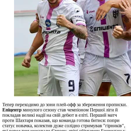
Тепер переходимо до зони плей-офф за збереження прописки.
Епіцентр
минулого сезону став чемпіоном Першої ліги й
покладав великі надії на свій дебют в еліті. Перший матч
проти Шахтаря показав, що команда готова битися: попри
статус новачка, колектив дуже солідно стримував "гірників",
які перед тим шокували Європу, двічі обігравши Бешикташ у