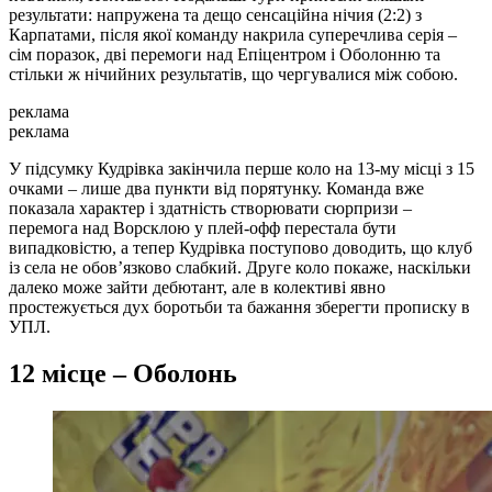
результати: напружена та дещо сенсаційна нічия (2:2) з
Карпатами, після якої команду накрила суперечлива серія –
сім поразок, дві перемоги над Епіцентром і Оболонню та
стільки ж нічийних результатів, що чергувалися між собою.
реклама
реклама
У підсумку Кудрівка закінчила перше коло на 13-му місці з 15
очками – лише два пункти від порятунку. Команда вже
показала характер і здатність створювати сюрпризи –
перемога над Ворсклою у плей-офф перестала бути
випадковістю, а тепер Кудрівка поступово доводить, що клуб
із села не обов’язково слабкий. Друге коло покаже, наскільки
далеко може зайти дебютант, але в колективі явно
простежується дух боротьби та бажання зберегти прописку в
УПЛ.
12 місце – Оболонь