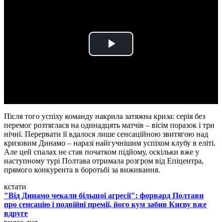
Play
Video
Після того успіху команду накрила затяжна криза: серія без
перемог розтяглася на одинадцять матчів – вісім поразок і три
нічиї. Перервати її вдалося лише сенсаційною звитягою над
кризовим Динамо – наразі найгучнішим успіхом клубу в еліті.
Але цей спалах не став початком підйому, оскільки вже у
наступному турі Полтава отримала розгром від Епіцентра,
прямого конкурента в боротьбі за виживання.
кстати
"Від Динамо чекали більшої агресії": форвард Полтави
про сенсацію і подвійні премії, його кум забив Києву вже
вдруге