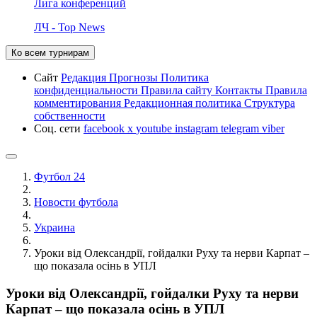
Лига конференций
ЛЧ - Top News
Ко всем турнирам
Сайт
Редакция
Прогнозы
Политика
конфиденциальности
Правила сайту
Контакты
Правила
комментирования
Редакционная политика
Структура
собственности
Соц. сети
facebook
x
youtube
instagram
telegram
viber
Футбол 24
Новости футбола
Украина
Уроки від Олександрії, гойдалки Руху та нерви Карпат –
що показала осінь в УПЛ
Уроки від Олександрії, гойдалки Руху та нерви
Карпат – що показала осінь в УПЛ