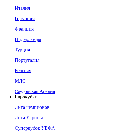
Италия
Германия
Франция
Нидерланды
Турция
Португалия
Бельгия
МЛС
Саудовская Аравия
Еврокубки
Лига чемпионов
Лига Европы
Суперкубок УЕФА