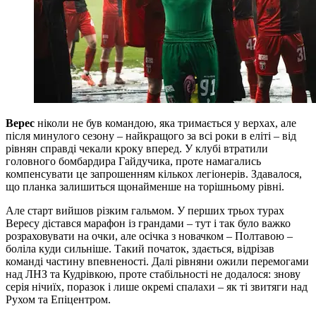
Верес
ніколи не був командою, яка тримається у верхах, але
після минулого сезону – найкращого за всі роки в еліті – від
рівнян справді чекали кроку вперед. У клубі втратили
головного бомбардира Гайдучика, проте намагались
компенсувати це запрошенням кількох легіонерів. Здавалося,
що планка залишиться щонайменше на торішньому рівні.
Але старт вийшов різким гальмом. У перших трьох турах
Вересу дістався марафон із грандами – тут і так було важко
розраховувати на очки, але осічка з новачком – Полтавою –
боліла куди сильніше. Такий початок, здається, відрізав
команді частину впевненості. Далі рівняни ожили перемогами
над ЛНЗ та Кудрівкою, проте стабільності не додалося: знову
серія нічиїх, поразок і лише окремі спалахи – як ті звитяги над
Рухом та Епіцентром.