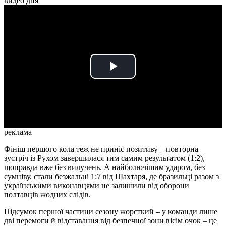
видео дня
Play
Video
реклама
Фініш першого кола теж не приніс позитиву – повторна
зустріч із Рухом завершилася тим самим результатом (1:2),
щоправда вже без вилучень. А найболючішим ударом, без
сумніву, стали безжальні 1:7 від Шахтаря, де бразильці разом з
українськими виконавцями не залишили від оборони
полтавців жодних слідів.
Підсумок першої частини сезону жорсткий – у команди лише
дві перемоги й відставання від безпечної зони вісім очок – це