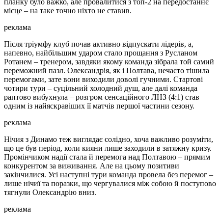
планку було важко, але провалитися з топ-2 на передостаннє
місце – на таке точно ніхто не ставив.
реклама
Після тріумфу клуб почав активно відпускати лідерів, а,
напевно, найбільшим ударом стало прощання з Русланом
Ротанем – тренером, завдяки якому команда зібрала той самий
переможний пазл. Олександрія, як і Полтава, нечасто тішила
перемогами, зате вони виходили доволі гучними. Стартові
чотири тури – суцільний холодний душ, але далі команда
раптово вибухнула – розгром сенсаційного ЛНЗ (4:1) став
одним із найяскравіших її матчів першої частини сезону.
реклама
Нічия з Динамо теж виглядає солідно, хоча важливо розуміти,
що це був період, коли кияни лише заходили в затяжну кризу.
Промінчиком надії стала й перемога над Полтавою – прямим
конкурентом за виживання. Але на цьому позитиви
закінчилися. Усі наступні тури команда провела без перемог –
лише нічиї та поразки, що чергувалися між собою й поступово
тягнули Олександрію вниз.
реклама