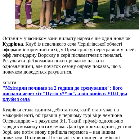
Останнім учасником зони вильоту наразі є ще один новачок –
Кудрівка
. Клуб із невеликого села Чернігівської області
оформив історичний вихід у Прем’єр-лігу, перегравши у плей-
офф легендарну Ворсклу в серії післяматчевих пенальті.
Результати цієї команди поки що важко назвати
однозначними, але початок сезону одразу показав, що з
новачком доведеться рахуватися.
кстати
"Мхітарян починав за 2 години до тренування": його
вигнали через хіт "Путін х**ло", а він вивів в УПЛ два
клуби з села
Кудрівка стала єдиним дебютантом, який стартував на
мажорній ноті, обігравши у першому турі віце-чемпіона –
Олександрію – з рахунком 3:1. Такий тріумф однозначно
зарядив команду оптимізмом. Далі був прохолодний душ від
Зорі, але потім знову прийшла перемога – над іншим
новачком, Полтавою. Подальші тури принесли змішані