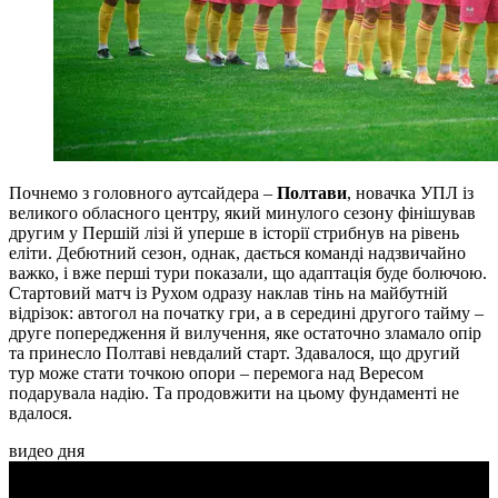
Почнемо з головного аутсайдера –
Полтави
, новачка УПЛ із
великого обласного центру, який минулого сезону фінішував
другим у Першій лізі й уперше в історії стрибнув на рівень
еліти. Дебютний сезон, однак, дається команді надзвичайно
важко, і вже перші тури показали, що адаптація буде болючою.
Стартовий матч із Рухом одразу наклав тінь на майбутній
відрізок: автогол на початку гри, а в середині другого тайму –
друге попередження й вилучення, яке остаточно зламало опір
та принесло Полтаві невдалий старт. Здавалося, що другий
тур може стати точкою опори – перемога над Вересом
подарувала надію. Та продовжити на цьому фундаменті не
вдалося.
видео дня