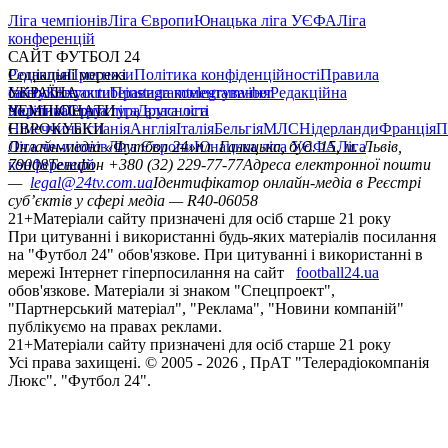
Ліга чемпіонів
Ліга Європи
Юнацька ліга УЄФА
Ліга
конференцій
САЙТ ФУТБОЛ 24
Редакція
Соціальні мережі
Прогнози
Політика конфіденційності
Правила
сайту
facebook
УКРАЇНА
Контакти
x
youtube
Правила коментування
instagram
telegram
viber
Редакційна
політика
Україна
ЧЕМПІОНАТИ
Перша ліга
Структура власності
Друга ліга
Німеччина
ЄВРОКУБКИ
Іспанія
Англія
Італія
Бельгія
МЛС
Нідерланди
Франція
П
Ліга чемпіонів
Онлайн-медіа «Футбол 24»
Ліга Європи
Юнацька ліга УЄФА
пл. Галицька, буд. 15, м. Львів,
Ліга
конференцій
79008
Телефон +380 (32) 229-77-77
Адреса електронної пошти
—
legal@24tv.com.ua
Ідентифікатор онлайн-медіа в Реєстрі
суб’єктів у сфері медіа — R40-06058
21+
Матеріали сайту призначені для осіб старше 21 року
При цитуванні і використанні будь-яких матеріалів посилання
на "Футбол 24" обов'язкове. При цитуванні і використанні в
мережі Інтернет гіперпосилання на сайт
football24.ua
обов'язкове. Матеріали зі знаком "Спецпроект",
"Партнерський матеріал", "Реклама", "Новини компаній"
публікуємо на правах реклами.
21+
Матеріали сайту призначені для осіб старше 21 року
Усi права захищенi. © 2005 -
2026
, ПрАТ "Телерадіокомпанія
Люкс". "Футбол 24".