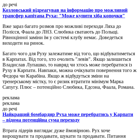
до речі
Козловський відреагував на інформацію про можливий
трансфер капітана Руха: "Може купити хіба копочки"
Вже зараз багато розмов про можливі переходи Ляха до
Полісся, Фаала до ЛНЗ. Слюбика сватають до Польщі.
Рівноцінної заміни їм у системі клубу немає. Доведеться
виходити на ринок.
Багато чого для Руху залежатиме від того, що відбуватиметься
в Карпатах. Від того, хто очолить "левів". Якщо залишиться
Владислав Лупашко, то навряд чи хтось може перебратися із
Руху в Карпати. Навпаки, можна очікувати повернення того ж
Федора чи Карабіна. Якщо ж відбудуться зміни на
тренерському містку, то є ризик втратити мінімум Марка
Сапугу. Плюс – потенційно Слюбика, Едсона, Фаала, Романа.
реклама
реклама
до речі
Найкращий бомбардир Руха може перебратись у Карпати
– відома потенційна сума переходу
Втрата лідерів виглядає дуже ймовірною. Рух хоче
вирощувати та продавати, шукати та продавати. Питання