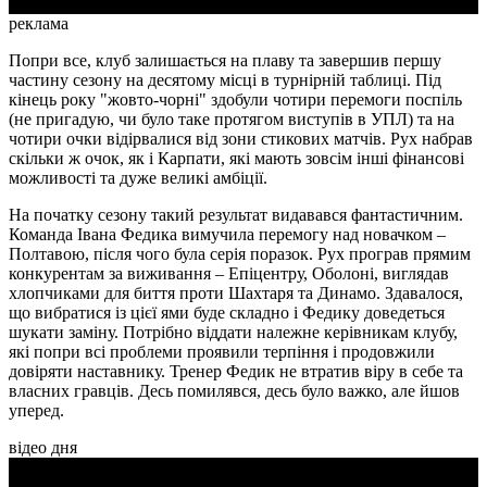
реклама
Попри все, клуб залишається на плаву та завершив першу
частину сезону на десятому місці в турнірній таблиці. Під
кінець року "жовто-чорні" здобули чотири перемоги поспіль
(не пригадую, чи було таке протягом виступів в УПЛ) та на
чотири очки відірвалися від зони стикових матчів. Рух набрав
скільки ж очок, як і Карпати, які мають зовсім інші фінансові
можливості та дуже великі амбіції.
На початку сезону такий результат видавався фантастичним.
Команда Івана Федика вимучила перемогу над новачком –
Полтавою, після чого була серія поразок. Рух програв прямим
конкурентам за виживання – Епіцентру, Оболоні, виглядав
хлопчиками для биття проти Шахтаря та Динамо. Здавалося,
що вибратися із цієї ями буде складно і Федику доведеться
шукати заміну. Потрібно віддати належне керівникам клубу,
які попри всі проблеми проявили терпіння і продовжили
довіряти наставнику. Тренер Федик не втратив віру в себе та
власних гравців. Десь помилявся, десь було важко, але йшов
уперед.
відео дня