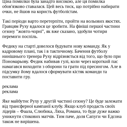
Ціна помилки була занадто високою, але ця помилка
обов'язково ставалася. Цей весь тиск, що потрібно набирати
очки, не йшов на користь футболістам.
Такі періоди варто перетерпіти, пройти на вольових якостях.
Гравцям Руху вдалося це зробити. На фініші першої частини
сезону "жовто-чорні", як вже сказано, здобули чотири
перемоги поспіль.
Федику на старті довелося будувати нову команду. Як у
кадровому плані, так і в тактичному. Бачення футболу
нинішнього тренера Руху відрізняється від того, що було при
Пономарьову. Федик набивав гулі, коли через короткий пас
намагався виходити з оборони та грати під пресингом. Але в
підсумку йому вдалося сформувати кістяк команди та
поставити гру.
реклама
реклама
Яке майбутнє Руху у другій частині сезону? Це буде залежати
від трансферної кампанії клубу. Якщо клуб продасть своїх
лідерів – Фаала, Слюбика, Ляха, Романа, то буде дуже важко
уникнути стикових матчів. Тим паче, доля Сапуги чи Едсона
також не вирішена.