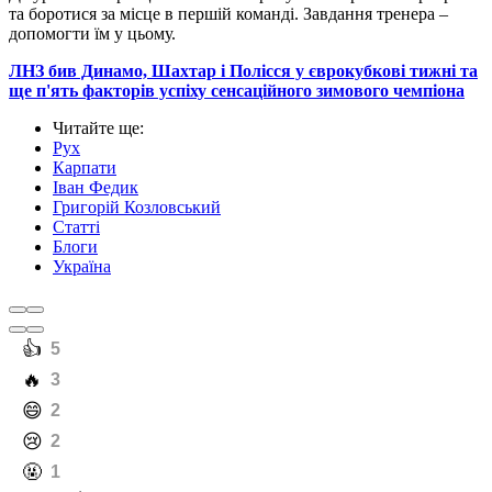
та боротися за місце в першій команді. Завдання тренера –
допомогти їм у цьому.
ЛНЗ бив Динамо, Шахтар і Полісся у єврокубкові тижні та
ще п'ять факторів успіху сенсаційного зимового чемпіона
Читайте ще
:
Рух
Карпати
Іван Федик
Григорій Козловський
Статті
Блоги
Україна
️👍
5
️🔥
3
️😄
2
️😢
2
️🤬
1