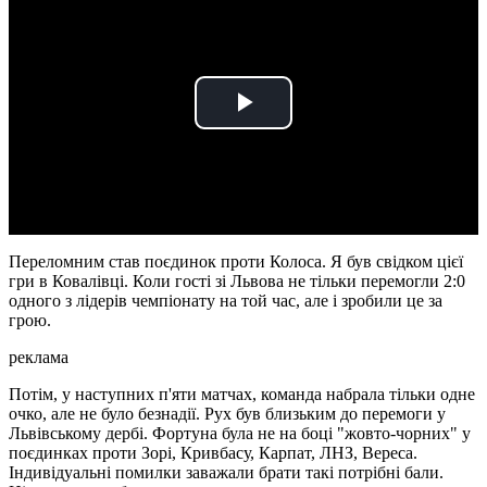
Play
Video
Переломним став поєдинок проти Колоса. Я був свідком цієї
гри в Ковалівці. Коли гості зі Львова не тільки перемогли 2:0
одного з лідерів чемпіонату на той час, але і зробили це за
грою.
реклама
Потім, у наступних п'яти матчах, команда набрала тільки одне
очко, але не було безнадії. Рух був близьким до перемоги у
Львівському дербі. Фортуна була не на боці "жовто-чорних" у
поєдинках проти Зорі, Кривбасу, Карпат, ЛНЗ, Вереса.
Індивідуальні помилки заважали брати такі потрібні бали.