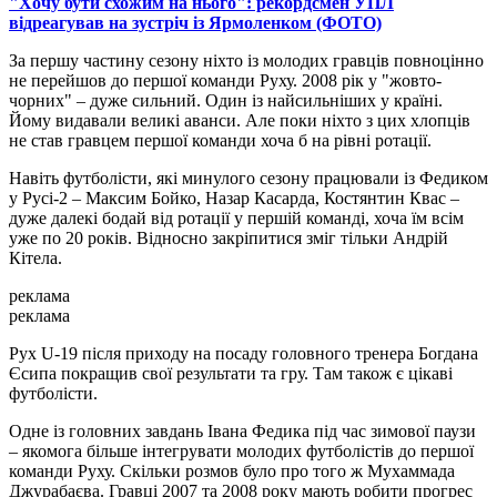
"Хочу бути схожим на нього": рекордсмен УПЛ
відреагував на зустріч із Ярмоленком (ФОТО)
За першу частину сезону ніхто із молодих гравців повноцінно
не перейшов до першої команди Руху. 2008 рік у "жовто-
чорних" – дуже сильний. Один із найсильніших у країні.
Йому видавали великі аванси. Але поки ніхто з цих хлопців
не став гравцем першої команди хоча б на рівні ротації.
Навіть футболісти, які минулого сезону працювали із Федиком
у Русі-2 – Максим Бойко, Назар Касарда, Костянтин Квас –
дуже далекі бодай від ротації у першій команді, хоча їм всім
уже по 20 років. Відносно закріпитися зміг тільки Андрій
Кітела.
реклама
реклама
Рух U-19 після приходу на посаду головного тренера Богдана
Єсипа покращив свої результати та гру. Там також є цікаві
футболісти.
Одне із головних завдань Івана Федика під час зимової паузи
– якомога більше інтегрувати молодих футболістів до першої
команди Руху. Скільки розмов було про того ж Мухаммада
Джурабаєва. Гравці 2007 та 2008 року мають робити прогрес