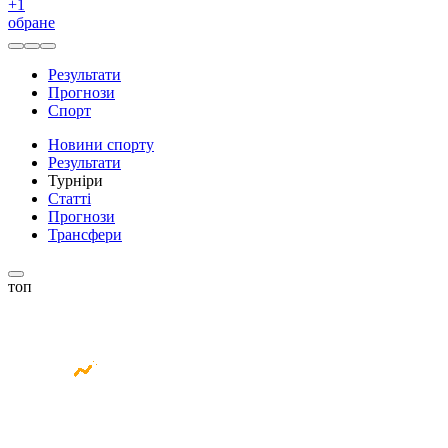
+
1
обране
Результати
Прогнози
Спорт
Новини спорту
Результати
Турніри
Статті
Прогнози
Трансфери
топ