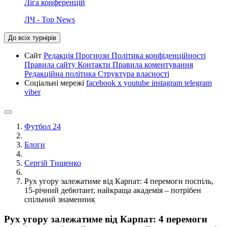
Ліга конференцій
ЛЧ - Top News
До всіх турнірів
Сайт
Редакція
Прогнози
Політика конфіденційності
Правила сайту
Контакти
Правила коментування
Редакційна політика
Структура власності
Соціальні мережі
facebook
x
youtube
instagram
telegram
viber
Футбол 24
Блоги
Сергій Тищенко
Рух угору залежатиме від Карпат: 4 перемоги поспіль,
15-річний дебютант, найкраща академія – потрібен
спільний знаменник
Рух угору залежатиме від Карпат: 4 перемоги