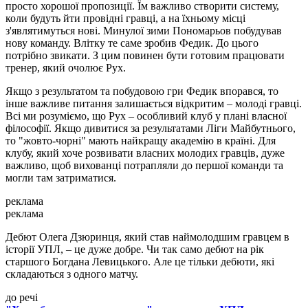
просто хорошої пропозиції. Їм важливо створити систему,
коли будуть йти провідні гравці, а на їхньому місці
з'являтимуться нові. Минулої зими Пономарьов побудував
нову команду. Влітку те саме зробив Федик. До цього
потрібно звикати. З цим повинен бути готовим працювати
тренер, який очолює Рух.
Якщо з результатом та побудовою гри Федик впорався, то
інше важливе питання залишається відкритим – молоді гравці.
Всі ми розуміємо, що Рух – особливий клуб у плані власної
філософії. Якщо дивитися за результатами Ліги Майбутнього,
то "жовто-чорні" мають найкращу академію в країні. Для
клубу, який хоче розвивати власних молодих гравців, дуже
важливо, щоб вихованці потрапляли до першої команди та
могли там затриматися.
реклама
реклама
Дебют Олега Дзюринця, який став наймолодшим гравцем в
історії УПЛ, – це дуже добре. Чи так само дебют на рік
старшого Богдана Левицького. Але це тільки дебюти, які
складаються з одного матчу.
до речі