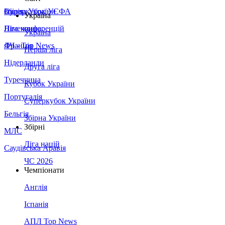
Збірна України
Італія
Суперкубок УЄФА
Україна
Німеччина
Ліга конференцій
Україна
Франція
ЛЧ - Top News
Перша ліга
Нідерланди
Друга ліга
Туреччина
Кубок України
Португалія
Суперкубок України
Бельгія
Збірна України
Збірні
МЛС
Ліга націй
Саудівська Аравія
ЧС 2026
Чемпіонати
Англія
Іспанія
АПЛ Top News