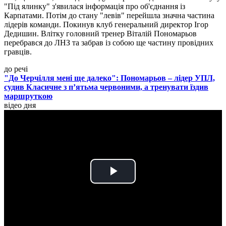
"Під ялинку" з'явилася інформація про об'єднання із
Карпатами. Потім до стану "левів" перейшла значна частина
лідерів команди. Покинув клуб генеральний директор Ігор
Дедишин. Влітку головний тренер Віталій Пономарьов
перебрався до ЛНЗ та забрав із собою ще частину провідних
гравців.
до речі
"До Черчілля мені ще далеко": Пономарьов – лідер УПЛ,
судив Класичне з п’ятьма червоними, а тренувати їздив
маршруткою
відео дня
Play
Video