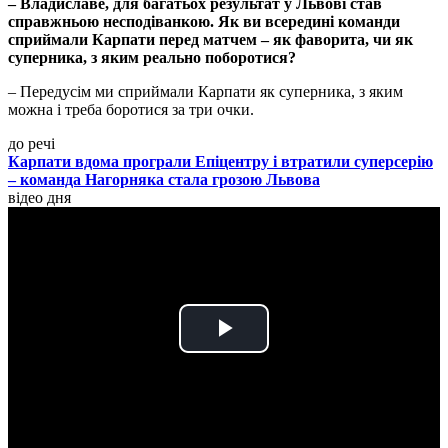
– Владиславе, для багатьох результат у Львові став
справжньою несподіванкою. Як ви всередині команди
сприймали Карпати перед матчем – як фаворита, чи як
суперника, з яким реально поборотися?
– Передусім ми сприймали Карпати як суперника, з яким
можна і треба боротися за три очки.
до речі
Карпати вдома програли Епіцентру і втратили суперсерію
– команда Нагорняка стала грозою Львова
відео дня
Play
Video