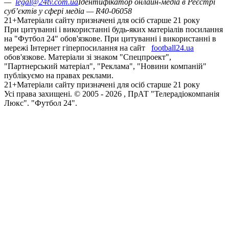
—
legal@24tv.com.ua
Ідентифікатор онлайн-медіа в Реєстрі
суб’єктів у сфері медіа — R40-06058
21+
Матеріали сайту призначені для осіб старше 21 року
При цитуванні і використанні будь-яких матеріалів посилання
на "Футбол 24" обов'язкове. При цитуванні і використанні в
мережі Інтернет гіперпосилання на сайт
football24.ua
обов'язкове. Матеріали зі знаком "Спецпроект",
"Партнерський матеріал", "Реклама", "Новини компаній"
публікуємо на правах реклами.
21+
Матеріали сайту призначені для осіб старше 21 року
Усi права захищенi. © 2005 -
2026
, ПрАТ "Телерадіокомпанія
Люкс". "Футбол 24".