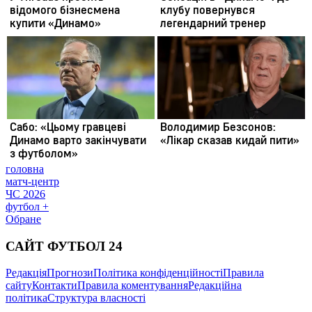
головна
матч-центр
ЧС 2026
футбол +
Обране
САЙТ ФУТБОЛ 24
Редакція
Прогнози
Політика конфіденційності
Правила
сайту
Контакти
Правила коментування
Редакційна
політика
Структура власності