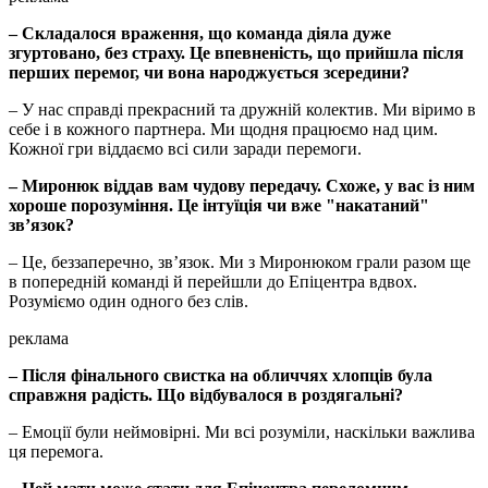
– Складалося враження, що команда діяла дуже
згуртовано, без страху. Це впевненість, що прийшла після
перших перемог, чи вона народжується зсередини?
– У нас справді прекрасний та дружній колектив. Ми віримо в
себе і в кожного партнера. Ми щодня працюємо над цим.
Кожної гри віддаємо всі сили заради перемоги.
– Миронюк віддав вам чудову передачу. Схоже, у вас із ним
хороше порозуміння. Це інтуїція чи вже "накатаний"
зв’язок?
– Це, беззаперечно, зв’язок. Ми з Миронюком грали разом ще
в попередній команді й перейшли до Епіцентра вдвох.
Розуміємо один одного без слів.
реклама
– Після фінального свистка на обличчях хлопців була
справжня радість. Що відбувалося в роздягальні?
– Емоції були неймовірні. Ми всі розуміли, наскільки важлива
ця перемога.