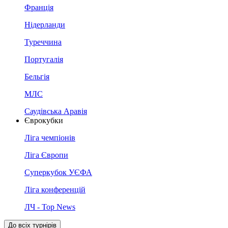
Франція
Нідерланди
Туреччина
Португалія
Бельгія
МЛС
Саудівська Аравія
Єврокубки
Ліга чемпіонів
Ліга Європи
Суперкубок УЄФА
Ліга конференцій
ЛЧ - Top News
До всіх турнірів