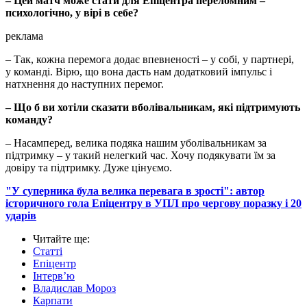
– Цей матч може стати для Епіцентра переломним –
психологічно, у вірі в себе?
реклама
– Так, кожна перемога додає впевненості – у собі, у партнері,
у команді. Вірю, що вона дасть нам додатковий імпульс і
натхнення до наступних перемог.
– Що б ви хотіли сказати вболівальникам, які підтримують
команду?
– Насамперед, велика подяка нашим уболівальникам за
підтримку – у такий нелегкий час. Хочу подякувати їм за
довіру та підтримку. Дуже цінуємо.
"У суперника була велика перевага в зрості": автор
історичного гола Епіцентру в УПЛ про чергову поразку і 20
ударів
Читайте ще
:
Статті
Епіцентр
Інтерв’ю
Владислав Мороз
Карпати