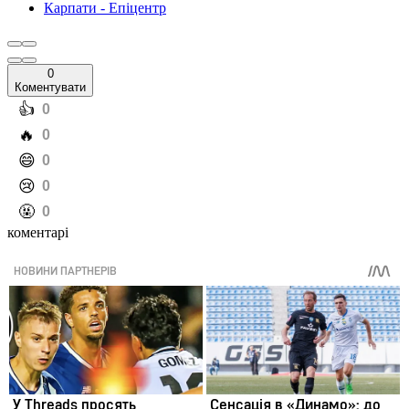
Карпати - Епіцентр
0
Коментувати
️👍
0
️🔥
0
️😄
0
️😢
0
️🤬
0
коментарі