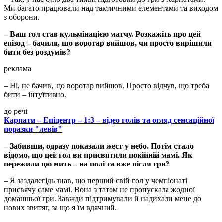
Ми багато працювали над тактичними елементами та виходом
з оборони.
– Ваш гол став кульмінацією матчу. Розкажіть про цей
епізод – бачили, що воротар вийшов, чи просто вирішили
бити без роздумів?
реклама
– Ні, не бачив, що воротар вийшов. Просто відчув, що треба
бити – інтуїтивно.
до речі
Карпати – Епіцентр – 1:3 – відео голів та огляд сенсаційної
поразки "левів"
– Забивши, одразу показали жест у небо. Потім стало
відомо, що цей гол ви присвятили покійній мамі. Як
пережили цю мить – на полі та вже після гри?
– Я заздалегідь знав, що перший свій гол у чемпіонаті
присвячу саме мамі. Вона з татом не пропускала жодної
домашньої гри. Завжди підтримували й надихали мене до
нових звитяг, за що я їм вдячний.