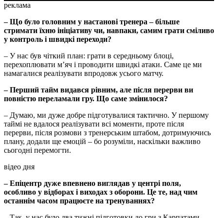
реклама
– Що було головним у настанові тренера – більше
стримати їхню ініціативу чи, навпаки, самим грати сміливо
у контроль і швидкі переходи?
– У нас був чіткий план: грати в середньому блоці,
перехоплювати м’яч і проводити швидкі атаки. Саме це ми
намагалися реалізувати впродовж усього матчу.
– Перший тайм видався рівним, але після перерви ви
повністю переламали гру. Що саме змінилося?
– Думаю, ми дуже добре підготувалися тактично. У першому
таймі не вдалося реалізувати всі моменти, проте після
перерви, після розмови з тренерським штабом, дотримуючись
плану, додали ще емоцій – бо розуміли, наскільки важливо
сьогодні перемогти.
відео дня
– Епіцентр дуже впевнено виглядав у центрі поля,
особливо у відборах і виходах з оборони. Це те, над чим
останнім часом працюєте на тренуваннях?
– Так, у нас було два тижні підготовки до гри з Карпатами.