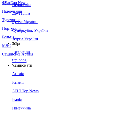
Франція
ЛЧ - Top News
Перша ліга
Нідерланди
Друга ліга
Туреччина
Кубок України
Португалія
Суперкубок України
Бельгія
Збірна України
Збірні
МЛС
Ліга націй
Саудівська Аравія
ЧС 2026
Чемпіонати
Англія
Іспанія
АПЛ Top News
Італія
Німеччина