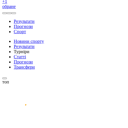
+
1
обране
Результати
Прогнози
Спорт
Новини спорту
Результати
Турніри
Статті
Прогнози
Трансфери
топ