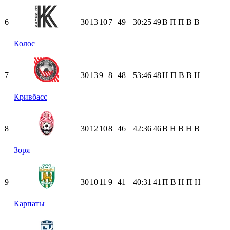
6
30
13
10
7
49
30:25
49
В
П
П
В
В
Колос
7
30
13
9
8
48
53:46
48
Н
П
В
В
Н
Кривбасс
8
30
12
10
8
46
42:36
46
В
Н
В
Н
В
Зоря
9
30
10
11
9
41
40:31
41
П
В
Н
П
Н
Карпаты