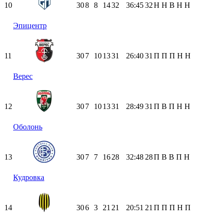
10
30
8
8
14
32
36:45
32
Н
Н
В
Н
Н
Эпицентр
11
30
7
10
13
31
26:40
31
П
П
П
Н
Н
Верес
12
30
7
10
13
31
28:49
31
П
В
П
Н
Н
Оболонь
13
30
7
7
16
28
32:48
28
П
В
В
П
Н
Кудровка
14
30
6
3
21
21
20:51
21
П
П
П
Н
П