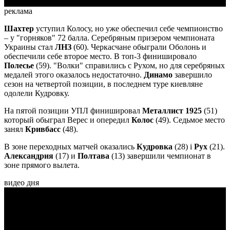
реклама
Шахтер
уступил Колосу, но уже обеспечил себе чемпионство
– у "горняков" 72 балла. Серебряным призером чемпионата
Украины стал
ЛНЗ
(60). Черкасчане обыграли Оболонь и
обеспечили себе второе место. В топ-3 финишировало
Полесье
(59). "Волки" справились с Рухом, но для серебряных
медалей этого оказалось недостаточно.
Динамо
завершило
сезон на четвертой позиции, в последнем туре киевляне
одолели Кудровку.
На пятой позиции УПЛ финишировал
Металлист 1925
(51)
который обыграл Верес и опередил
Колос
(49). Седьмое место
занял
Кривбасс
(48).
В зоне переходных матчей оказались
Кудровка
(28) і
Рух
(21).
Александрия
(17) и
Полтава
(13) завершили чемпионат в
зоне прямого вылета.
видео дня