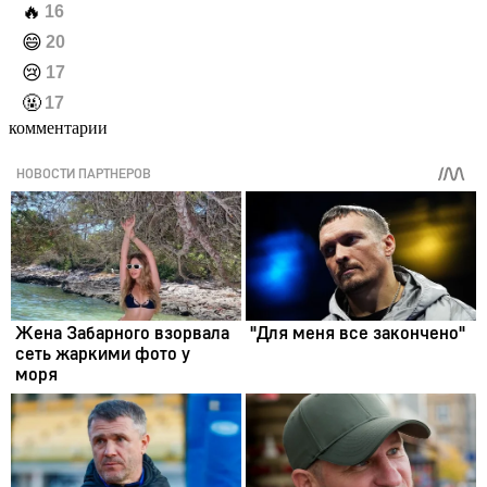
️🔥
16
️😄
20
️😢
17
️🤬
17
комментарии