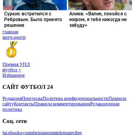
главная
матч-центр
Премия УПЛ
футбол +
Избранное
САЙТ ФУТБОЛ 24
Редакция
Прогнозы
Политика конфиденциальности
Правила
сайту
Контакты
Правила комментирования
Редакционная
политика
Соц. сети
facebook
x
youtube
instagram
telegram
viber