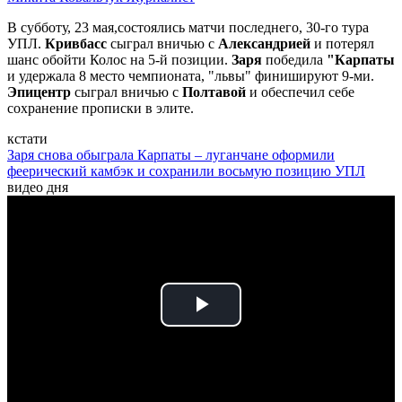
В субботу, 23 мая,состоялись матчи последнего, 30-го тура
УПЛ.
Кривбасс
сыграл вничью с
Александрией
и потерял
шанс обойти Колос на 5-й позиции.
Заря
победила
"Карпаты
и удержала 8 место чемпионата, "львы" финишируют 9-ми.
Эпицентр
сыграл вничью с
Полтавой
и обеспечил себе
сохранение прописки в элите.
кстати
Заря снова обыграла Карпаты – луганчане оформили
феерический камбэк и сохранили восьмую позицию УПЛ
видео дня
Play
Video