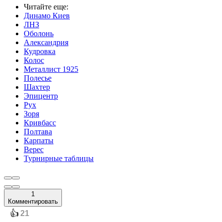
Читайте еще
:
Динамо Киев
ЛНЗ
Оболонь
Александрия
Кудровка
Колос
Металлист 1925
Полесье
Шахтер
Эпицентр
Рух
Зоря
Кривбасс
Полтава
Карпаты
Верес
Турнирные таблицы
1
Комментировать
️👍
21