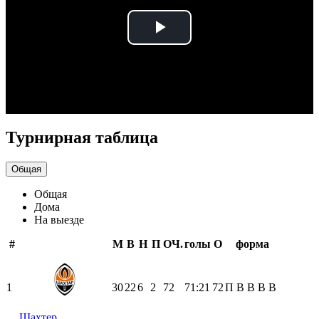
Play
Video
Турнирная таблица
Общая
Общая
Дома
На выезде
#
М
В
Н
П
ОЧ.
голы
О
форма
1
30
22
6
2
72
71:21
72
П
В
В
В
В
Шахтер