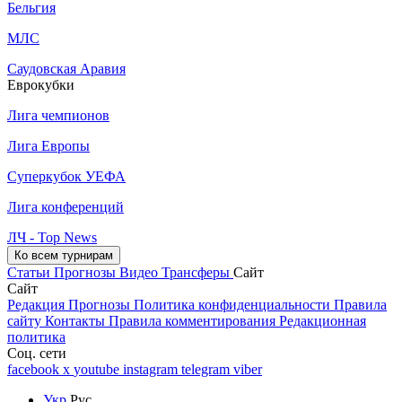
Бельгия
МЛС
Саудовская Аравия
Еврокубки
Лига чемпионов
Лига Европы
Суперкубок УЕФА
Лига конференций
ЛЧ - Top News
Ко всем турнирам
Статьи
Прогнозы
Видео
Трансферы
Сайт
Сайт
Редакция
Прогнозы
Политика конфиденциальности
Правила
сайту
Контакты
Правила комментирования
Редакционная
политика
Соц. сети
facebook
x
youtube
instagram
telegram
viber
Укр
Рус