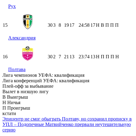
Рух
15
30
3
8
19
17
24:58
17
Н
В
П
П
П
Александрия
16
30
2
7
21
13
23:74
13
Н
П
П
П
Н
Полтава
Лига чемпионов УЕФА: квалификация
Лига конференций УЕФА: квалификация
Плей-офф за выбывание
Вылет в низшую лигу
В
Выигрыш
Н
Ничья
П
Проигрыш
кстати
Эпицентр не смог обыграть Полтаву, но сохранил прописку в
УПЛ – Подопечные Матвийченко прервали неутешительную
серию