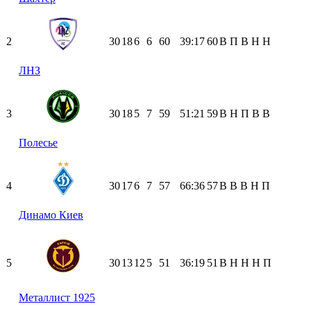
2
30
18
6
6
60
39:17
60
В
П
В
Н
Н
ЛНЗ
3
30
18
5
7
59
51:21
59
В
Н
П
В
В
Полесье
4
30
17
6
7
57
66:36
57
В
В
В
Н
П
Динамо Киев
5
30
13
12
5
51
36:19
51
В
Н
Н
Н
П
Металлист 1925