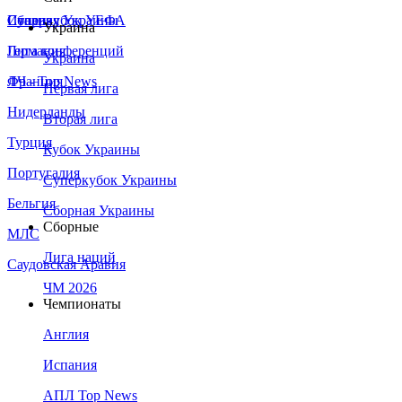
Сборная Украины
Италия
Суперкубок УЕФА
Украина
Германия
Лига конференций
Украина
Франция
ЛЧ - Top News
Первая лига
Нидерланды
Вторая лига
Турция
Кубок Украины
Португалия
Суперкубок Украины
Бельгия
Сборная Украины
Сборные
МЛС
Лига наций
Саудовская Аравия
ЧМ 2026
Чемпионаты
Англия
Испания
АПЛ Top News