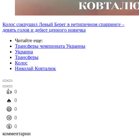
Колос сокрушил Левый Берег в нетипичном спарринге –
девять голов и дебют ценного новичка
Читайте еще
:
Трансферы чемпионата Украины
Украина
Трансферы
Колос
Николай Ковталюк
️👍
0
️🔥
0
️😄
0
️😢
0
️🤬
0
комментарии