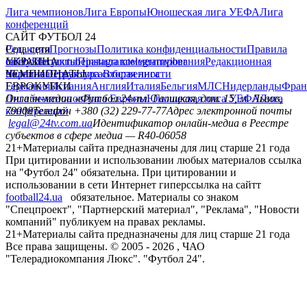
Лига чемпионов
Лига Европы
Юношеская лига УЕФА
Лига
конференций
САЙТ ФУТБОЛ 24
Редакция
Соц. сети
Прогнозы
Политика конфиденциальности
Правила
сайту
facebook
УКРАИНА
Контакты
x
youtube
Правила комментирования
instagram
telegram
viber
Редакционная
политика
Украина
ЧЕМПИОНАТЫ
Первая лига
Структура собственности
Вторая лига
Германия
ЕВРОКУБКИ
Испания
Англия
Италия
Бельгия
МЛС
Нидерланды
Фран
Лига чемпионов
Онлайн-медиа «Футбол 24»
Лига Европы
пл. Галицкая, дом. 15, м. Львов,
Юношеская лига УЕФА
Лига
конференций
79008
Телефон +380 (32) 229-77-77
Адрес электронной почты
legal@24tv.com.ua
Идентификатор онлайн-медиа в Реестре
субъектов в сфере медиа — R40-06058
21+
Материалы сайта предназначены для лиц старше 21 года
При цитировании и использовании любых материалов ссылка
на "Футбол 24" обязательна. При цитировании и
использовании в сети Интернет гиперссылка на сайтт
football24.ua
обязательное. Материалы со знаком
"Спецпроект", "Партнерский материал", "Реклама", "Новости
компаний" публикуем на правах рекламы.
21+
Материалы сайта предназначены для лиц старше 21 года
Все права защищены. © 2005 -
2026
, ЧАО
"Телерадиокомпания Люкс". "Футбол 24".