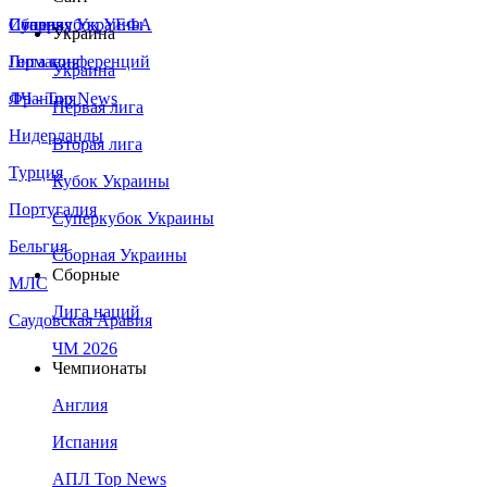
Сборная Украины
Италия
Суперкубок УЕФА
Украина
Германия
Лига конференций
Украина
Франция
ЛЧ - Top News
Первая лига
Нидерланды
Вторая лига
Турция
Кубок Украины
Португалия
Суперкубок Украины
Бельгия
Сборная Украины
Сборные
МЛС
Лига наций
Саудовская Аравия
ЧМ 2026
Чемпионаты
Англия
Испания
АПЛ Top News