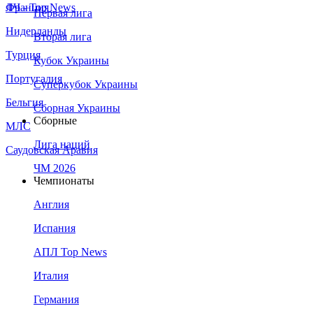
Франция
ЛЧ - Top News
Первая лига
Нидерланды
Вторая лига
Турция
Кубок Украины
Португалия
Суперкубок Украины
Бельгия
Сборная Украины
Сборные
МЛС
Лига наций
Саудовская Аравия
ЧМ 2026
Чемпионаты
Англия
Испания
АПЛ Top News
Италия
Германия