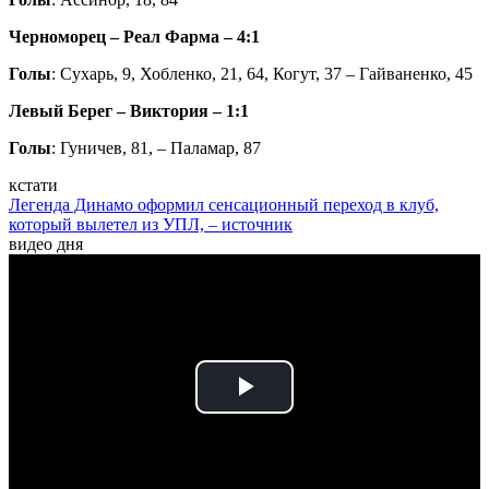
Черноморец – Реал Фарма – 4:1
Голы
: Сухарь, 9, Хобленко, 21, 64, Когут, 37 – Гайваненко, 45
Левый Берег – Виктория – 1:1
Голы
: Гуничев, 81, – Паламар, 87
кстати
Легенда Динамо оформил сенсационный переход в клуб,
который вылетел из УПЛ, – источник
видео дня
Play
Video