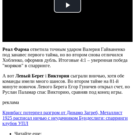
Play
Video
Реал Фарма
ответила точным ударом Валерия Гайваненко
под занавес первого тайма, но во втором снова отличился
Хобленко, оформив дубль. Итоговые 4:1 – уверенная победа
"моряков" в спарринге.
А вот
Левый Берег
і
Виктория
сыграли вничью, хотя обе
команды имели много шансов. Во втором тайме на 81-й
минуте новичок Левого Берега Егор Гуничев открыл счет, но
Руслан Паламар спас Викторию, сравняв под конец игры.
реклама
Кривбасс потерпел разгром от Динамо Загреб, Металлист
1925 расписал ничью с неудачником Бундеслиги: спарринги
клубов УПЛ
Читайте еще
: