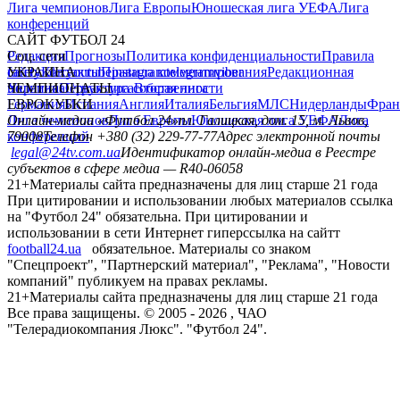
Лига чемпионов
Лига Европы
Юношеская лига УЕФА
Лига
конференций
САЙТ ФУТБОЛ 24
Редакция
Соц. сети
Прогнозы
Политика конфиденциальности
Правила
сайту
facebook
УКРАИНА
Контакты
x
youtube
Правила комментирования
instagram
telegram
viber
Редакционная
политика
Украина
ЧЕМПИОНАТЫ
Первая лига
Структура собственности
Вторая лига
Германия
ЕВРОКУБКИ
Испания
Англия
Италия
Бельгия
МЛС
Нидерланды
Фран
Лига чемпионов
Онлайн-медиа «Футбол 24»
Лига Европы
пл. Галицкая, дом. 15, м. Львов,
Юношеская лига УЕФА
Лига
конференций
79008
Телефон +380 (32) 229-77-77
Адрес электронной почты
legal@24tv.com.ua
Идентификатор онлайн-медиа в Реестре
субъектов в сфере медиа — R40-06058
21+
Материалы сайта предназначены для лиц старше 21 года
При цитировании и использовании любых материалов ссылка
на "Футбол 24" обязательна. При цитировании и
использовании в сети Интернет гиперссылка на сайтт
football24.ua
обязательное. Материалы со знаком
"Спецпроект", "Партнерский материал", "Реклама", "Новости
компаний" публикуем на правах рекламы.
21+
Материалы сайта предназначены для лиц старше 21 года
Все права защищены. © 2005 -
2026
, ЧАО
"Телерадиокомпания Люкс". "Футбол 24".