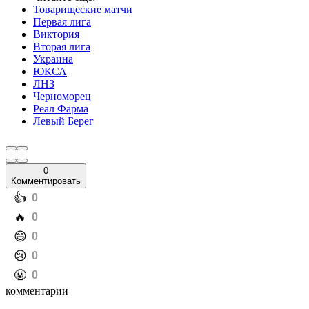
Товарищеские матчи
Первая лига
Виктория
Вторая лига
Украина
ЮКСА
ЛНЗ
Черноморец
Реал Фарма
Левый Берег
0
Комментировать
️👍
0
️🔥
0
️😄
0
️😢
0
️🤬
0
комментарии