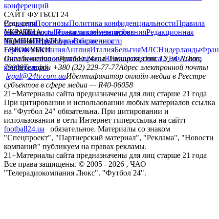
конференций
САЙТ ФУТБОЛ 24
Редакция
Соц. сети
Прогнозы
Политика конфиденциальности
Правила
сайту
facebook
УКРАИНА
Контакты
x
youtube
Правила комментирования
instagram
telegram
viber
Редакционная
политика
Украина
ЧЕМПИОНАТЫ
Первая лига
Структура собственности
Вторая лига
Германия
ЕВРОКУБКИ
Испания
Англия
Италия
Бельгия
МЛС
Нидерланды
Фран
Лига чемпионов
Онлайн-медиа «Футбол 24»
Лига Европы
пл. Галицкая, дом. 15, м. Львов,
Юношеская лига УЕФА
Лига
конференций
79008
Телефон +380 (32) 229-77-77
Адрес электронной почты
legal@24tv.com.ua
Идентификатор онлайн-медиа в Реестре
субъектов в сфере медиа — R40-06058
21+
Материалы сайта предназначены для лиц старше 21 года
При цитировании и использовании любых материалов ссылка
на "Футбол 24" обязательна. При цитировании и
использовании в сети Интернет гиперссылка на сайтт
football24.ua
обязательное. Материалы со знаком
"Спецпроект", "Партнерский материал", "Реклама", "Новости
компаний" публикуем на правах рекламы.
21+
Материалы сайта предназначены для лиц старше 21 года
Все права защищены. © 2005 -
2026
, ЧАО
"Телерадиокомпания Люкс". "Футбол 24".