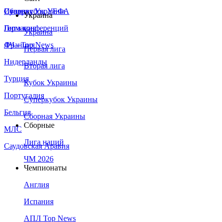
Сборная Украины
Италия
Суперкубок УЕФА
Украина
Германия
Лига конференций
Украина
Франция
ЛЧ - Top News
Первая лига
Нидерланды
Вторая лига
Турция
Кубок Украины
Португалия
Суперкубок Украины
Бельгия
Сборная Украины
Сборные
МЛС
Лига наций
Саудовская Аравия
ЧМ 2026
Чемпионаты
Англия
Испания
АПЛ Top News