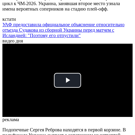
цикл к ЧМ-2026. Украина, занявшая второе место узнала
имена вероятных соперников на стадию плей-офф.
кстати
УАФ предоставила официальное объяснение относительно
отъезда Судакова из сборной Украины перед матчем с
Исландией: "Поэтому его отпустили"
видео дня
Play
Video
реклама
Подопечные Сергея Реброва находятся в первой корзине. В