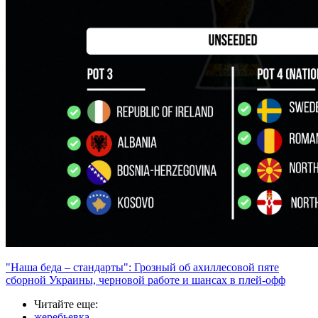
"Наша беда – стандарты": Грозный об ахиллесовой пяте
сборной Украины, черновой работе и шансах в плей-офф
Читайте еще
:
жеребьевка