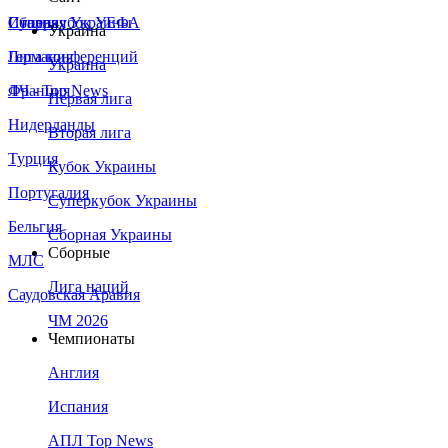
Сборная Украины
Италия
Суперкубок УЕФА
Украина
Германия
Лига конференций
Украина
Франция
ЛЧ - Top News
Первая лига
Нидерланды
Вторая лига
Турция
Кубок Украины
Португалия
Суперкубок Украины
Бельгия
Сборная Украины
Сборные
МЛС
Лига наций
Саудовская Аравия
ЧМ 2026
Чемпионаты
Англия
Испания
АПЛ Top News