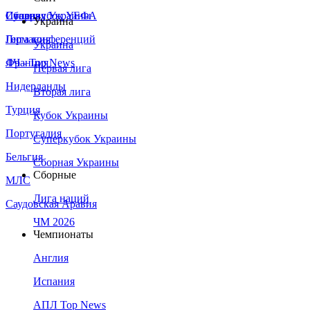
Сборная Украины
Италия
Суперкубок УЕФА
Украина
Германия
Лига конференций
Украина
Франция
ЛЧ - Top News
Первая лига
Нидерланды
Вторая лига
Турция
Кубок Украины
Португалия
Суперкубок Украины
Бельгия
Сборная Украины
Сборные
МЛС
Лига наций
Саудовская Аравия
ЧМ 2026
Чемпионаты
Англия
Испания
АПЛ Top News