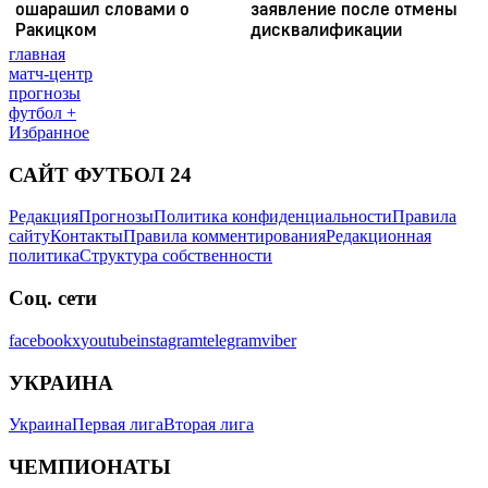
главная
матч-центр
прогнозы
футбол +
Избранное
САЙТ ФУТБОЛ 24
Редакция
Прогнозы
Политика конфиденциальности
Правила
сайту
Контакты
Правила комментирования
Редакционная
политика
Структура собственности
Соц. сети
facebook
x
youtube
instagram
telegram
viber
УКРАИНА
Украина
Первая лига
Вторая лига
ЧЕМПИОНАТЫ