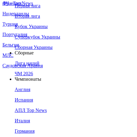
Франция
ЛЧ - Top News
Первая лига
Нидерланды
Вторая лига
Турция
Кубок Украины
Португалия
Суперкубок Украины
Бельгия
Сборная Украины
Сборные
МЛС
Лига наций
Саудовская Аравия
ЧМ 2026
Чемпионаты
Англия
Испания
АПЛ Top News
Италия
Германия