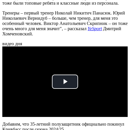
тоже были топовые ребята и классные люди из персонала.
Тренеры – первый тренер Николай Никитич Панасюк. Юрий
Николаевич Вернидуб – больше, чем тренер, для меня это
особенный человек. Виктор Анатольевич Скрипник – он тоже
очень много для меня значит", – рассказал
YeSport
Дмитрий
Хомченовский.
видео дня
Play
Video
Добавим, что 35-летний полузащитник официально покинул
Кривбасс после сезона 2024/25.