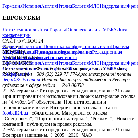
Германия
Испания
Англия
Италия
Бельгия
МЛС
Нидерланды
Фран
ЕВРОКУБКИ
Лига чемпионов
Лига Европы
Юношеская лига УЕФА
Лига
конференций
САЙТ ФУТБОЛ 24
Редакция
Соц. сети
Прогнозы
Политика конфиденциальности
Правила
сайту
facebook
УКРАИНА
Контакты
x
youtube
Правила комментирования
instagram
telegram
viber
Редакционная
политика
Украина
ЧЕМПИОНАТЫ
Первая лига
Структура собственности
Вторая лига
Германия
ЕВРОКУБКИ
Испания
Англия
Италия
Бельгия
МЛС
Нидерланды
Фран
Лига чемпионов
Онлайн-медиа «Футбол 24»
Лига Европы
пл. Галицкая, дом. 15, м. Львов,
Юношеская лига УЕФА
Лига
конференций
79008
Телефон +380 (32) 229-77-77
Адрес электронной почты
legal@24tv.com.ua
Идентификатор онлайн-медиа в Реестре
субъектов в сфере медиа — R40-06058
21+
Материалы сайта предназначены для лиц старше 21 года
При цитировании и использовании любых материалов ссылка
на "Футбол 24" обязательна. При цитировании и
использовании в сети Интернет гиперссылка на сайтт
football24.ua
обязательное. Материалы со знаком
"Спецпроект", "Партнерский материал", "Реклама", "Новости
компаний" публикуем на правах рекламы.
21+
Материалы сайта предназначены для лиц старше 21 года
Все права защищены. © 2005 -
2026
, ЧАО