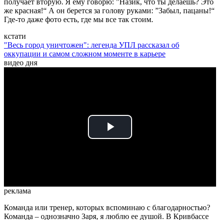
получает вторую. Я ему говорю: ”Назик, что ты делаешь? Это
же красная!“ А он берется за голову руками: ”Забыл, пацаны!“
Где-то даже фото есть, где мы все так стоим.
кстати
"Весь город уничтожен": легенда УПЛ рассказал об
оккупации и самом сложном моменте в карьере
видео дня
Play
Video
реклама
Команда или тренер, которых вспоминаю с благодарностью?
Команда – однозначно Заря, я люблю ее душой. В Кривбассе