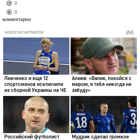
️😢
0
️🤬
0
комментарии