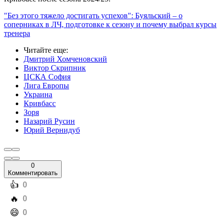
"Без этого тяжело достигать успехов": Буяльский – о
соперниках в ЛЧ, подготовке к сезону и почему выбрал курсы
тренера
Читайте еще
:
Дмитрий Хомченовский
Виктор Скрипник
ЦСКА София
Лига Европы
Украина
Кривбасс
Зоря
Назарий Русин
Юрий Вернидуб
0
Комментировать
️👍
0
️🔥
0
️😄
0