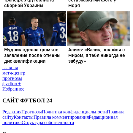
главная
матч-центр
прогнозы
футбол +
Избранное
САЙТ ФУТБОЛ 24
Редакция
Прогнозы
Политика конфиденциальности
Правила
сайту
Контакты
Правила комментирования
Редакционная
политика
Структура собственности