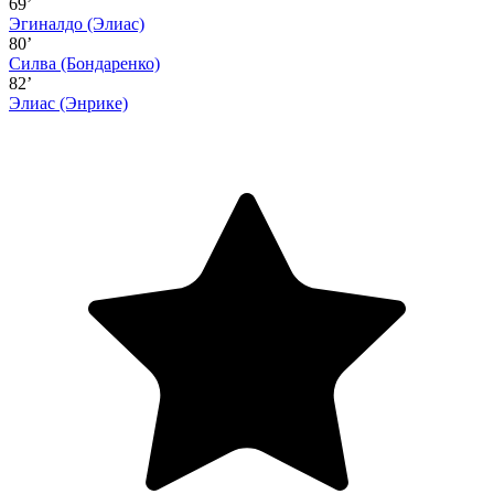
69’
Эгиналдо
(Элиас)
80’
Силва
(Бондаренко)
82’
Элиас
(Энрике)