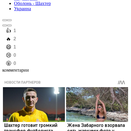
Оболонь - Шахтер
Украина
️👍
1
️🔥
2
️😄
1
️😢
0
️🤬
0
комментарии