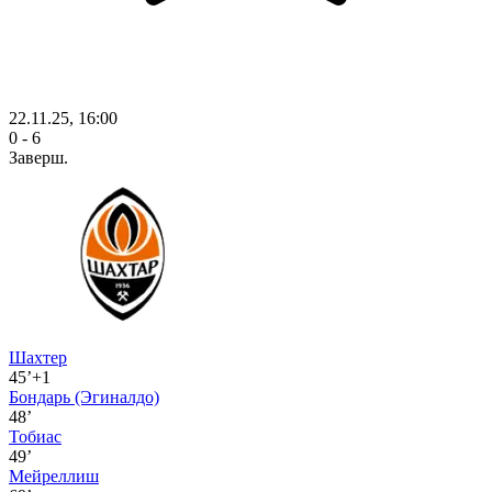
22.11.25, 16:00
0 - 6
Заверш.
Шахтер
45’+1
Бондарь
(Эгиналдо)
48’
Тобиас
49’
Мейреллиш