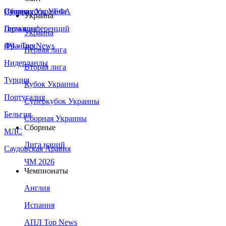
Сборная Украины
Италия
Суперкубок УЕФА
Украина
Германия
Лига конференций
Украина
Франция
ЛЧ - Top News
Первая лига
Нидерланды
Вторая лига
Турция
Кубок Украины
Португалия
Суперкубок Украины
Бельгия
Сборная Украины
Сборные
МЛС
Лига наций
Саудовская Аравия
ЧМ 2026
Чемпионаты
Англия
Испания
АПЛ Top News