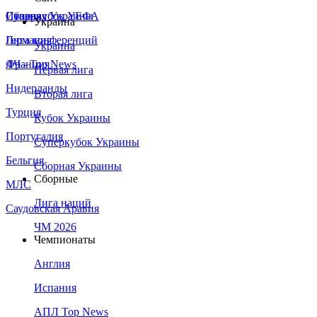
Сборная Украины
Италия
Суперкубок УЕФА
Украина
Германия
Лига конференций
Украина
Франция
ЛЧ - Top News
Первая лига
Нидерланды
Вторая лига
Турция
Кубок Украины
Португалия
Суперкубок Украины
Бельгия
Сборная Украины
Сборные
МЛС
Лига наций
Саудовская Аравия
ЧМ 2026
Чемпионаты
Англия
Испания
АПЛ Top News