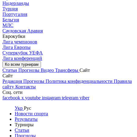
Нидерланды
Турция
Португалия
Бельгия
МЛС
Саудовская Аравия
Еврокубки
Лига чемпионов
Лига Европы
Суперкубок УЕФА
Лига конференций
Ко всем турнирам
Статьи
Прогнозы
Видео
Трансферы
Сайт
Сайт
Редакция
Прогнозы
Политика конфиденциальности
Правила
сайту
Контакты
Соц. сети
facebook
x
youtube
instagram
telegram
viber
Укр
Рус
Новости спорта
Результаты
Турниры
Статьи
Прогнозы