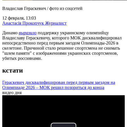
Владислав Гераскевич / фото из соцсетей
12 февраля, 13:03
Анастасія Прокопчук
Журналист
Динамо
выразило
поддержку украинскому олимпийцу
Владиславу Гераскевичу, которого МОК дисквалифицировал
непосредственно перед первым заездом Олимпиады-2026 в
скелетоне. Причиной стало решение спортсмена не снимать
"шлем памяти" с изображениями украинских спортсменов,
убитых россиянами.
кстати
Гераскевич дисквалифицирован перед первым заездом на
Олимпиаде 2026 – МОК решил позориться до конца
видео дня