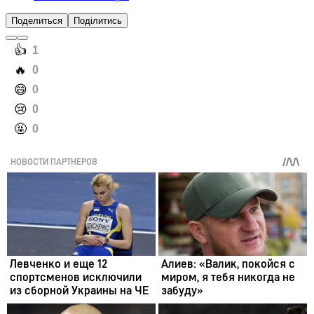
Поделиться
Поділитись
️👍
1
️🔥
0
️😄
0
️😢
0
️🤬
0