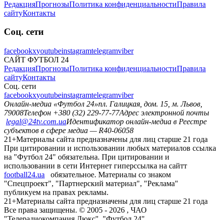
Редакция
Прогнозы
Политика конфиденциальности
Правила
сайту
Контакты
Соц. сети
facebook
x
youtube
instagram
telegram
viber
САЙТ ФУТБОЛ 24
Редакция
Прогнозы
Политика конфиденциальности
Правила
сайту
Контакты
Соц. сети
facebook
x
youtube
instagram
telegram
viber
Онлайн-медиа «Футбол 24»
пл. Галицкая, дом. 15, м. Львов,
79008
Телефон +380 (32) 229-77-77
Адрес электронной почты
legal@24tv.com.ua
Идентификатор онлайн-медиа в Реестре
субъектов в сфере медиа — R40-06058
21+
Материалы сайта предназначены для лиц старше 21 года
При цитировании и использовании любых материалов ссылка
на "Футбол 24" обязательна. При цитировании и
использовании в сети Интернет гиперссылка на сайтт
football24.ua
обязательное. Материалы со знаком
"Спецпроект", "Партнерский материал", "Реклама"
публикуем на правах рекламы.
21+
Материалы сайта предназначены для лиц старше 21 года
Все права защищены. © 2005 -
2026
, ЧАО
"Телерадиокомпания Люкс". "Футбол 24".