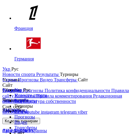
Франция
Германия
Укр
Рус
Новости спорта
Результаты
Турниры
Украина
Статьи
Прогнозы
Видео
Трансферы
Сайт
Сайт
Украина
Сборные
Укр
Рус
Редакция
Прогнозы
Политика конфиденциальности
Правила
Новости спорта
сайту
Контакты
Правила комментирования
Редакционная
Первая лига
Лига наций
Чемпионаты
Результаты
политика
Структура собственности
Турниры
Соц. сети
Вторая лига
ЧМ 2026
Англия
Еврокубки
Статьи
facebook
x
youtube
instagram
telegram
viber
Прогнозы
Кубок Украины
Испания
Лига чемпионов
Ко всем турнирам
Видео
Трансферы
Суперкубок Украины
АПЛ Top News
Лига Европы
Сайт