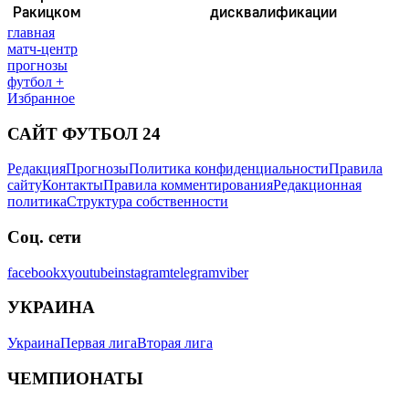
главная
матч-центр
прогнозы
футбол +
Избранное
САЙТ ФУТБОЛ 24
Редакция
Прогнозы
Политика конфиденциальности
Правила
сайту
Контакты
Правила комментирования
Редакционная
политика
Структура собственности
Соц. сети
facebook
x
youtube
instagram
telegram
viber
УКРАИНА
Украина
Первая лига
Вторая лига
ЧЕМПИОНАТЫ