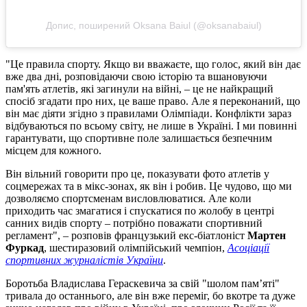
Допис, поширений Oksana Baiul (@oksanabaiul)
"Це правила спорту. Якщо ви вважаєте, що голос, який він дає
вже два дні, розповідаючи свою історію та вшановуючи
пам'ять атлетів, які загинули на війні, – це не найкращий
спосіб згадати про них, це ваше право. Але я переконаний, що
він має діяти згідно з правилами Олімпіади. Конфлікти зараз
відбуваються по всьому світу, не лише в Україні. І ми повинні
гарантувати, що спортивне поле залишається безпечним
місцем для кожного.
Він вільний говорити про це, показувати фото атлетів у
соцмережах та в мікс-зонах, як він і робив. Це чудово, що ми
дозволяємо спортсменам висловлюватися. Але коли
приходить час змагатися і спускатися по жолобу в центрі
санних видів спорту – потрібно поважати спортивний
регламент", – розповів французький екс-біатлоніст
Мартен
Фуркад
, шестиразовий олімпійський чемпіон,
Асоціації
спортивних журналістів України
.
Боротьба Владислава Гераскевича за свій "шолом пам’яті"
тривала до останнього, але він вже переміг, бо вкотре та дуже