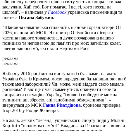
вборонену перед очима цілого світу честь прапора – ти вже
заслужив. Хай тобі Бог помагає. І всі ті, кого несеш на
шоломі", – написала у
Facebook
українська письменниця та
поетеса
Оксана Забужко
.
"Шановна олімпійська спільното, шановні організатори ОІ
2026, шановний МОК. Як призер Олімпійських ігор та
частина нашого товариства, я дуже розчарована вашою
позицією та неповагою до памʼяті про моїх загиблих колег,
членів нашої сімʼї, які стали жертвами Росії.
реклама
реклама
Якби я у 2016 році хотіла виступати із булавами, на яких
Україна була із Кримом, моєю вкраденою батьківщиною, ви б
також мені заборонили? Чи, може, мені віддати свою медаль
росіянам? У вас ще є час схаменутися, опанувати себе та
виправити ситуацію. Україну, її волю і свободу не можна
зупинити ані зброєю, ані ганебними обмеженнями", –
звернулася до МОК
Ганна Різатдінова
, бронзова призерка
Ігор-2016 у Ріо-де-Жанейро.
На жаль, деяких "легенд" українського спорту події у Мілані-
Кортіні з "шоломом пам’яті" Владислава Гераскевича вивели
нарешті на чисту воду щодо життєвих принципів.