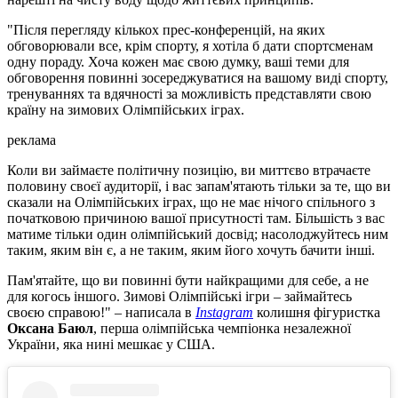
"Після перегляду кількох прес-конференцій, на яких
обговорювали все, крім спорту, я хотіла б дати спортсменам
одну пораду. Хоча кожен має свою думку, ваші теми для
обговорення повинні зосереджуватися на вашому виді спорту,
тренуваннях та вдячності за можливість представляти свою
країну на зимових Олімпійських іграх.
реклама
Коли ви займаєте політичну позицію, ви миттєво втрачаєте
половину своєї аудиторії, і вас запам'ятають тільки за те, що ви
сказали на Олімпійських іграх, що не має нічого спільного з
початковою причиною вашої присутності там. Більшість з вас
матиме тільки один олімпійський досвід; насолоджуйтесь ним
таким, яким він є, а не таким, яким його хочуть бачити інші.
Пам'ятайте, що ви повинні бути найкращими для себе, а не
для когось іншого. Зимові Олімпійські ігри – займайтесь
своєю справою!" – написала в
Instagram
колишня фігуристка
Оксана Баюл
, перша олімпійська чемпіонка незалежної
України, яка нині мешкає у США.