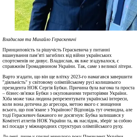
Владислав та Михайло Гераскевичі
Принциповість та рішучість Гераскевича у питанні
вшанування пам’яті загиблих від війни українських
спортсменів не дивує. Владислав, як вже згадувалося, є
справжнім Громадянином України. Так, саме з великої літери.
Варто згадати, що він ще влітку 2023-го намагався завершити
"діяльність" у світовому олімпійському русі колишнього
президента НОК Сергія Бубки. Причина була вагома та проста
– бізнес‑зв'язки Бубки з окупованими територіями України.
Хіба може така людина репрезентувати українські інтереси,
коли вона дотична до агресора, метою якого є знищення
всього, що пов’язане з Україною? Відповідь тут очевидна, але
тоді Гераскевич бажаного не досягнув: Бубка залишався у
Комітеті атлетів НОК України та, як наслідок, зберіг за собою
всі посади у міжнародних структурах олімпійського руху.
До речі, лише у грудні минулого року Президент України