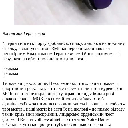
Владислав Гераскевич
"Нерви геть ні к чорту зробились, сиджу, дивлюсь на новинну
стрічку, в якій усі світові ЗМІ навперебій захлинаються
непокірним Владиславом Гераскевичем і його шоломом, – і
реву, наче на обмін полоненими дивлюся...
реклама
реклама
Ти вже виграв, хлопче. Незалежно від того, який покажеш
спортивний результат, – ти вже переміг цілий той куревський
МОК, всю ту педо-рашистську зграю покидьків-на-крові
(авжеж, голова МОК є в епстайнових файлах, хто б
сумнівався!), – за ними всього лиш tsaпські гроші, а за тобою -
твої мертві. наші мертві: нести їх на шоломі - це прямо відразу
такий крізь-віки-наскрізний, лицарсько-орденський жест
(Tausend Richter voll bewaffnet! – хто читав Notre Dame
d`Ukraine, упізнає цю цитату!), що свої лаври героя – за