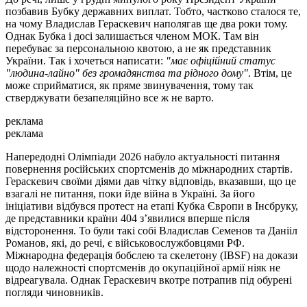
позбавив Бубку державних виплат. Тобто, частково сталося те,
на чому Владислав Гераскевич наполягав ще два роки тому.
Однак Бубка і досі залишається членом МОК. Там він
перебуває за персональною квотою, а не як представник
України. Так і хочеться написати:
"має офіційний статус
"людина-лайно" без громадянства та рідного дому"
. Втім, це
може сприйматися, як пряме звинувачення, тому так
стверджувати безапеляційно все ж не варто.
реклама
реклама
Напередодні Олімпіади 2026 набуло актуальності питання
повернення російських спортсменів до міжнародних стартів.
Гераскевич своїми діями дав чітку відповідь, вказавши, що це
взагалі не питання, поки йде війна в Україні. За його
ініціативи відбувся протест на етапі Кубка Європи в Інсбруку,
де представники країни 404 з’явилися вперше після
відсторонення. То були такі собі Владислав Семенов та Данііл
Романов, які, до речі, є військовослужбовцями РФ.
Міжнародна федерація бобслею та скелетону (IBSF) на докази
щодо належності спортсменів до окупаційної армії ніяк не
відреагувала. Однак Гераскевич вкотре потрапив під обурені
погляди чиновників.