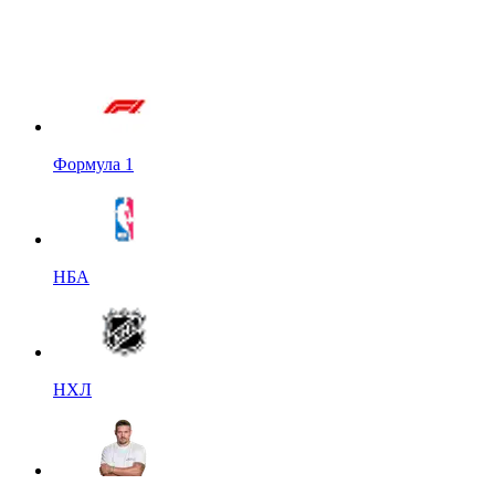
Формула 1
НБА
НХЛ