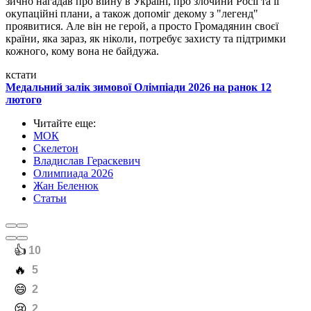
зично нагадав про війну в Україні, про злочини Росії та її
окупаційні плани, а також допоміг декому з "легенд"
проявитися. Але він не герой, а просто Громадянин своєї
країни, яка зараз, як ніколи, потребує захисту та підтримки
кожного, кому вона не байдужа.
кстати
Медальний залік зимової Олімпіади 2026 на ранок 12
лютого
Читайте еще
:
МОК
Скелетон
Владислав Гераскевич
Олимпиада 2026
Жан Беленюк
Статьи
️👍
10
️🔥
5
️😄
2
️😢
2