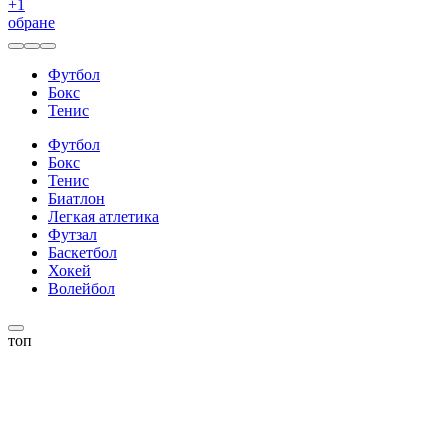
+
1
обране
Футбол
Бокс
Тенис
Футбол
Бокс
Тенис
Биатлон
Легкая атлетика
Футзал
Баскетбол
Хокей
Волейбол
топ