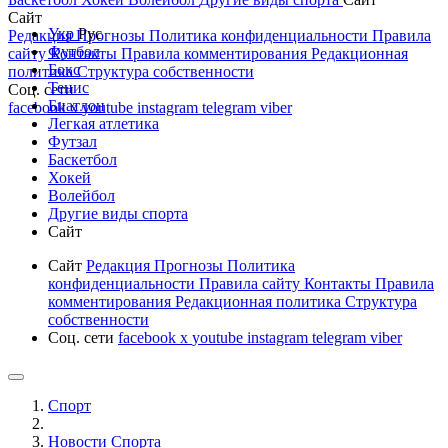
Сайт
Укр
Рус
Редакция
Прогнозы
Политика конфиденциальности
Правила
Футбол
сайту
Контакты
Правила комментирования
Редакционная
Бокс
политика
Структура собственности
Тенис
Соц. сети
Биатлон
facebook
x
youtube
instagram
telegram
viber
Легкая атлетика
Футзал
Баскетбол
Хокей
Волейбол
Другие виды спорта
Сайт
Сайт
Редакция
Прогнозы
Политика
конфиденциальности
Правила сайту
Контакты
Правила
комментирования
Редакционная политика
Структура
собственности
Соц. сети
facebook
x
youtube
instagram
telegram
viber
Спорт
Новости Cпорта