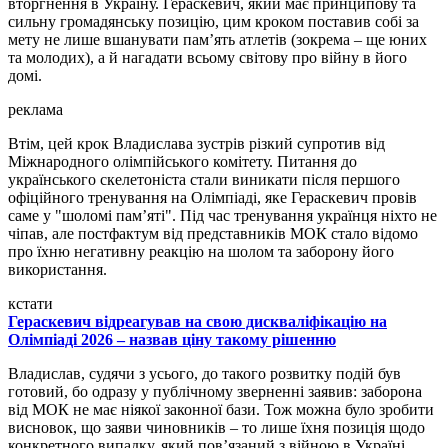
вторгнення в Україну. Гераскевич, який має принципову та
сильну громадянську позицію, цим кроком поставив собі за
мету не лише вшанувати пам’ять атлетів (зокрема – ще юних
та молодих), а й нагадати всьому світову про війну в його
домі.
реклама
Втім, цей крок Владислава зустрів різкий супротив від
Міжнародного олімпійського комітету. Питання до
українського скелетоніста стали виникати після першого
офіційного тренування на Олімпіаді, яке Гераскевич провів
саме у "шоломі пам’яті". Під час тренування українця ніхто не
чіпав, але постфактум від представників МОК стало відомо
про їхню негативну реакцію на шолом та заборону його
використання.
кстати
Гераскевич відреагував на свою дискваліфікацію на
Олімпіаді 2026 – назвав ціну такому рішенню
Владислав, судячи з усього, до такого розвитку подій був
готовий, бо одразу у публічному зверненні заявив: заборона
від МОК не має ніякої законної бази. Тож можна було зробити
висновок, що заяви чиновників – то лише їхня позиція щодо
конкретного випадку, який пов’язаний з війною в Україні.