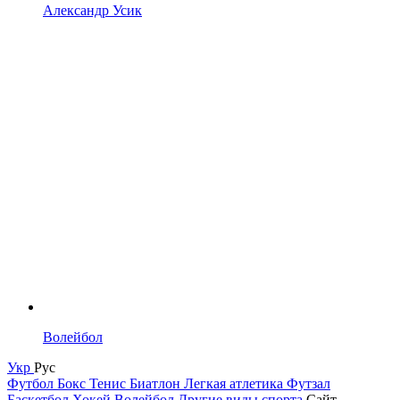
Александр Усик
Волейбол
Укр
Рус
Футбол
Бокс
Тенис
Биатлон
Легкая атлетика
Футзал
Баскетбол
Хокей
Волейбол
Другие виды спорта
Сайт