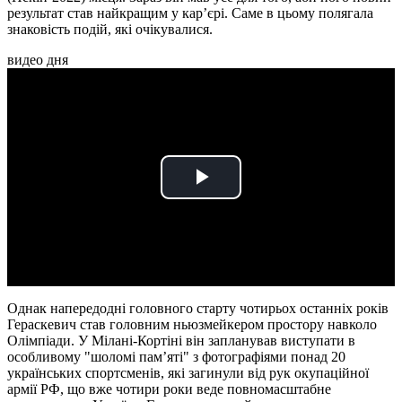
результат став найкращим у кар’єрі. Саме в цьому полягала
знаковість подій, які очікувалися.
видео дня
Play
Video
Однак напередодні головного старту чотирьох останніх років
Гераскевич став головним ньюзмейкером простору навколо
Олімпіади. У Мілані-Кортіні він запланував виступати в
особливому "шоломі пам’яті" з фотографіями понад 20
українських спортсменів, які загинули від рук окупаційної
армії РФ, що вже чотири роки веде повномасштабне