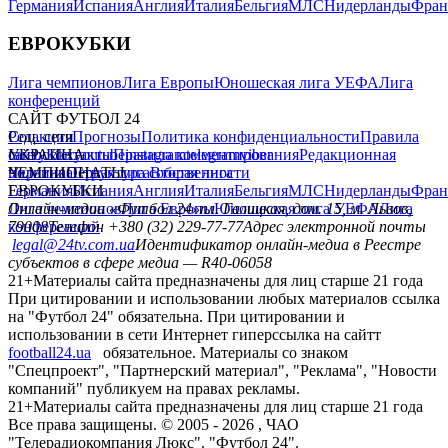
Германия
Испания
Англия
Италия
Бельгия
МЛС
Нидерланды
Фран
ЕВРОКУБКИ
Лига чемпионов
Лига Европы
Юношеская лига УЕФА
Лига
конференций
САЙТ ФУТБОЛ 24
Редакция
Соц. сети
Прогнозы
Политика конфиденциальности
Правила
сайту
facebook
УКРАИНА
Контакты
x
youtube
Правила комментирования
instagram
telegram
viber
Редакционная
политика
Украина
ЧЕМПИОНАТЫ
Первая лига
Структура собственности
Вторая лига
Германия
ЕВРОКУБКИ
Испания
Англия
Италия
Бельгия
МЛС
Нидерланды
Фран
Лига чемпионов
Онлайн-медиа «Футбол 24»
Лига Европы
пл. Галицкая, дом. 15, м. Львов,
Юношеская лига УЕФА
Лига
конференций
79008
Телефон +380 (32) 229-77-77
Адрес электронной почты
legal@24tv.com.ua
Идентификатор онлайн-медиа в Реестре
субъектов в сфере медиа — R40-06058
21+
Материалы сайта предназначены для лиц старше 21 года
При цитировании и использовании любых материалов ссылка
на "Футбол 24" обязательна. При цитировании и
использовании в сети Интернет гиперссылка на сайтт
football24.ua
обязательное. Материалы со знаком
"Спецпроект", "Партнерский материал", "Реклама", "Новости
компаний" публикуем на правах рекламы.
21+
Материалы сайта предназначены для лиц старше 21 года
Все права защищены. © 2005 -
2026
, ЧАО
"Телерадиокомпания Люкс". "Футбол 24".