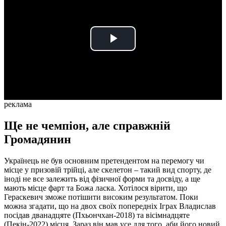
Play
Video
реклама
Ще не чемпіон, але справжній
Громадянин
Українець не був основним претендентом на перемогу чи
місце у призовій трійці, але скелетон – такий вид спорту, де
іноді не все залежить від фізичної форми та досвіду, а ще
мають місце фарт та Божа ласка. Хотілося вірити, що
Гераскевич зможе потішити високим результатом. Поки
можна згадати, що на двох своїх попередніх Іграх Владислав
посідав дванадцяте (Пхьончхан-2018) та вісімнадцяте
(Пекін-2022) місця. Зараз він мав усе для того, аби його новий