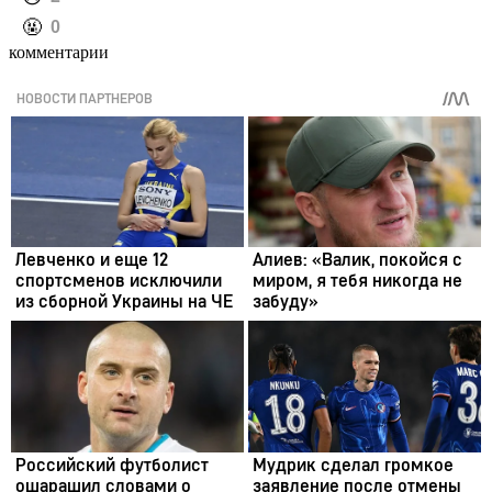
️🤬
0
комментарии