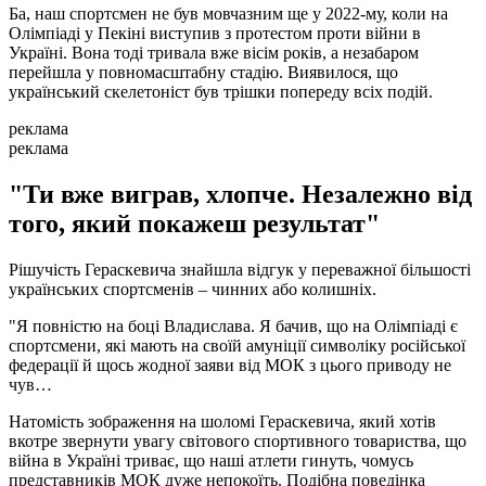
Ба, наш спортсмен не був мовчазним ще у 2022-му, коли на
Олімпіаді у Пекіні виступив з протестом проти війни в
Україні. Вона тоді тривала вже вісім років, а незабаром
перейшла у повномасштабну стадію. Виявилося, що
український скелетоніст був трішки попереду всіх подій.
реклама
реклама
"Ти вже виграв, хлопче. Незалежно від
того, який покажеш результат"
Рішучість Гераскевича знайшла відгук у переважної більшості
українських спортсменів – чинних або колишніх.
"Я повністю на боці Владислава. Я бачив, що на Олімпіаді є
спортсмени, які мають на своїй амуніції символіку російської
федерації й щось жодної заяви від МОК з цього приводу не
чув…
Натомість зображення на шоломі Гераскевича, який хотів
вкотре звернути увагу світового спортивного товариства, що
війна в Україні триває, що наші атлети гинуть, чомусь
представників МОК дуже непокоїть. Подібна поведінка