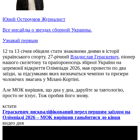
Юрий Остроумов
Журналист
Все инсайды о звездах сборной Украины.
Узнавай первым
12 та 13 січня обіцяли стати знаковими днями в історії
українського спорту. 27-річний
Владислав Гераскевич
, піонер
нашого скелетону та прапороносець збірної України на
церемонії відкриття Олімпіади 2026, мав провести по два
заїзди, за підсумками яких визначаться чемпіон та призери
чоловічих змагань у Мілані-Кортіні.
Але МОК вирішив, що дна у дна, даруйте за тавтологію,
просто не існує. Тож пробив його знову.
кстати
Гераскевич дискваліфікований перед першим заїздом на
Олімпіаді 2026 – МОК вирішив ганьбитися до кінця
видео дня