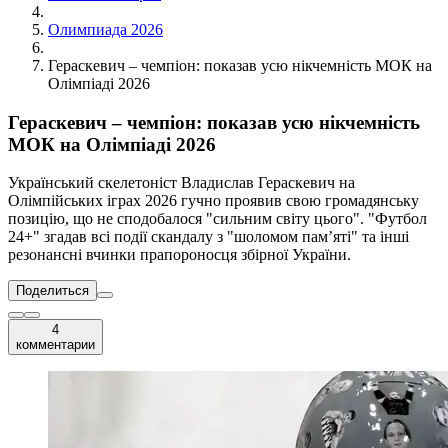
Олимпиада 2026
Гераскевич – чемпіон: показав усю нікчемність МОК на
Олімпіаді 2026
Гераскевич – чемпіон: показав усю нікчемність
МОК на Олімпіаді 2026
Український скелетоніст Владислав Гераскевич на
Олімпійських іграх 2026 гучно проявив свою громадянську
позицію, що не сподобалося "сильним світу цього". "Футбол
24+" згадав всі події скандалу з "шоломом пам’яті" та інші
резонансні вчинки прапороносця збірної України.
Поделиться
4
комментарии