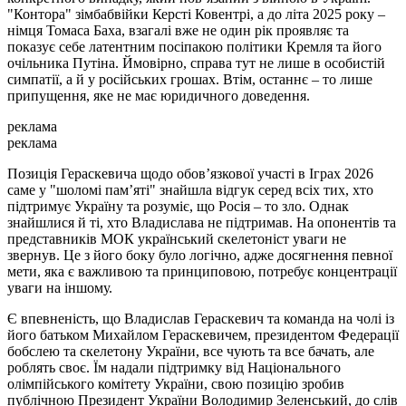
"Контора" зімбабвійки Керсті Ковентрі, а до літа 2025 року –
німця Томаса Баха, взагалі вже не один рік проявляє та
показує себе латентним посіпакою політики Кремля та його
очільника Путіна. Ймовірно, справа тут не лише в особистій
симпатії, а й у російських грошах. Втім, останнє – то лише
припущення, яке не має юридичного доведення.
реклама
реклама
Позиція Гераскевича щодо обов’язкової участі в Іграх 2026
саме у "шоломі пам’яті" знайшла відгук серед всіх тих, хто
підтримує Україну та розуміє, що Росія – то зло. Однак
знайшлися й ті, хто Владислава не підтримав. На опонентів та
представників МОК український скелетоніст уваги не
звернув. Це з його боку було логічно, адже досягнення певної
мети, яка є важливою та принциповою, потребує концентрації
уваги на іншому.
Є впевненість, що Владислав Гераскевич та команда на чолі із
його батьком Михайлом Гераскевичем, президентом Федерації
бобслею та скелетону України, все чують та все бачать, але
роблять своє. Їм надали підтримку від Національного
олімпійського комітету України, свою позицію зробив
публічною Президент України Володимир Зеленський, до слів