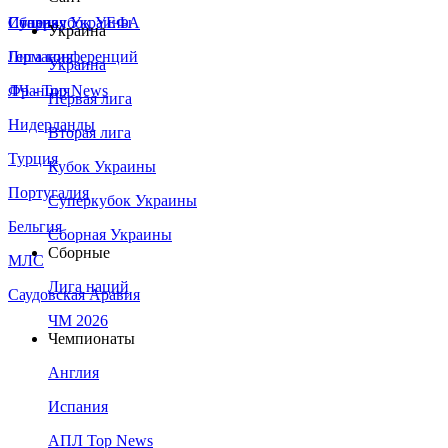
Сборная Украины
Италия
Суперкубок УЕФА
Украина
Германия
Лига конференций
Украина
Франция
ЛЧ - Top News
Первая лига
Нидерланды
Вторая лига
Турция
Кубок Украины
Португалия
Суперкубок Украины
Бельгия
Сборная Украины
Сборные
МЛС
Лига наций
Саудовская Аравия
ЧМ 2026
Чемпионаты
Англия
Испания
АПЛ Top News