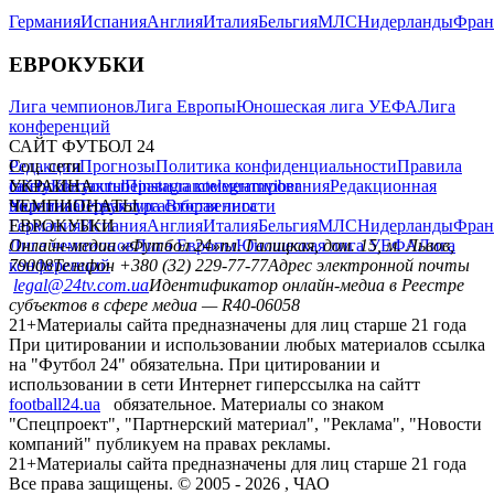
Германия
Испания
Англия
Италия
Бельгия
МЛС
Нидерланды
Фран
ЕВРОКУБКИ
Лига чемпионов
Лига Европы
Юношеская лига УЕФА
Лига
конференций
САЙТ ФУТБОЛ 24
Редакция
Соц. сети
Прогнозы
Политика конфиденциальности
Правила
сайту
facebook
УКРАИНА
Контакты
x
youtube
Правила комментирования
instagram
telegram
viber
Редакционная
политика
Украина
ЧЕМПИОНАТЫ
Первая лига
Структура собственности
Вторая лига
Германия
ЕВРОКУБКИ
Испания
Англия
Италия
Бельгия
МЛС
Нидерланды
Фран
Лига чемпионов
Онлайн-медиа «Футбол 24»
Лига Европы
пл. Галицкая, дом. 15, м. Львов,
Юношеская лига УЕФА
Лига
конференций
79008
Телефон +380 (32) 229-77-77
Адрес электронной почты
legal@24tv.com.ua
Идентификатор онлайн-медиа в Реестре
субъектов в сфере медиа — R40-06058
21+
Материалы сайта предназначены для лиц старше 21 года
При цитировании и использовании любых материалов ссылка
на "Футбол 24" обязательна. При цитировании и
использовании в сети Интернет гиперссылка на сайтт
football24.ua
обязательное. Материалы со знаком
"Спецпроект", "Партнерский материал", "Реклама", "Новости
компаний" публикуем на правах рекламы.
21+
Материалы сайта предназначены для лиц старше 21 года
Все права защищены. © 2005 -
2026
, ЧАО