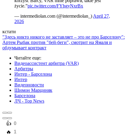
korzyść Barcy, VAR mnie poprawił, takie jest
życie.”
pic.twitter.com/FYhgyNxrBx
— intermediolan.com (@intermediolan_)
April 27,
2026
кстати
"Здесь никто никого не заставляет – это не про Барселону":
Артем Рыбак против "бей-беги", смотрит на Ямаля и
обдумывает контракт
Читайте еще
:
Видеоассистент арбитра (VAR)
Арбитры
Интер - Барселона
Интер
Видеоновости
Шимон Марциняк
Барселона
ЛЧ - Top News
️👍
0
️🔥
1