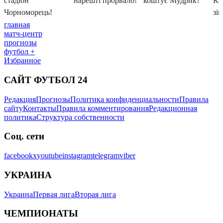
главная
матч-центр
прогнозы
футбол +
Избранное
САЙТ ФУТБОЛ 24
Редакция
Прогнозы
Политика конфиденциальности
Правила
сайту
Контакты
Правила комментирования
Редакционная
политика
Структура собственности
Соц. сети
facebook
x
youtube
instagram
telegram
viber
УКРАИНА
Украина
Первая лига
Вторая лига
ЧЕМПИОНАТЫ