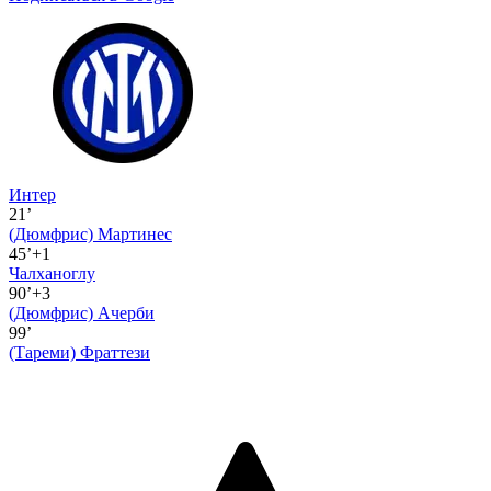
Интер
21’
(Дюмфрис)
Мартинес
45’+1
Чалханоглу
90’+3
(Дюмфрис)
Ачерби
99’
(Тареми)
Фраттези