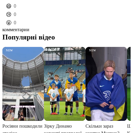
️😄
0
️😢
0
️🤬
0
комментарии