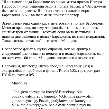
"Я не нанес вреда Барселоне во время матча против Интера.
Наоборот – мои решения были в пользу Барсы, и VAR должен
был меня исправить. Я не назначил пенальти в ворота
Барселоны. VAR вызвал меня, показал повтор.
Затем я назначил одиннадцатиметровый в пользу Барселоны.
Меня исправили, потому что фол был за четыре или пять
сантиметров от линии. Поэтому, если быть честными, я
принял два решения в пользу Барселоны, но меня исправили.
Такая жизнь, не так ли?" – ответил Марциняк.
После этого фанат в шутку спросил, мог бы арбитр в
следующий раз назначить пенальти в пользу Барселоны, если
он даст ему 100 евро. Марциняк посмеялся и отказался.
Напомним, что тогда Интер победил Барселону (4:3) в
экстратайме и пробился в финал ЛЧ 2024/25, где проиграл
ПСЖ со счетом 0:5.
️Marciniak
„Podjąłem decyzje na korzyść Barcelony. Nie
podyktowałem rzutu karnego, VAR mnie przywołał i
pokazał sytuację. Później podyktowałem karnego, a
VAR mnie skorygował. Moje dwie decyzje były na