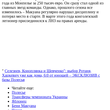
года из Монпелье за 250 тысяч евро. Он сразу стал одной из
главных звезд команды. Однако, прошлого сезона все
изменилось – Макуана регулярно нарушал дисциплину и
потерял место в старте. В марте этого года конголезский
легионер присоединился к ЛНЗ на правах аренды.
"
Селезнев, Коноплянка и Шевченко": выбор Ротаня,
Хацкевич уже как дома, 6:0 от юношей – ЭКСКЛЮЗИВ с
базы Полесья
Читайте еще
:
Полесье
Трансферы чемпионата Украины
Яблонец
Бени Макуана