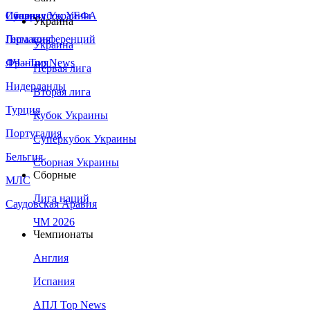
Сборная Украины
Италия
Суперкубок УЕФА
Украина
Германия
Лига конференций
Украина
Франция
ЛЧ - Top News
Первая лига
Нидерланды
Вторая лига
Турция
Кубок Украины
Португалия
Суперкубок Украины
Бельгия
Сборная Украины
Сборные
МЛС
Лига наций
Саудовская Аравия
ЧМ 2026
Чемпионаты
Англия
Испания
АПЛ Top News