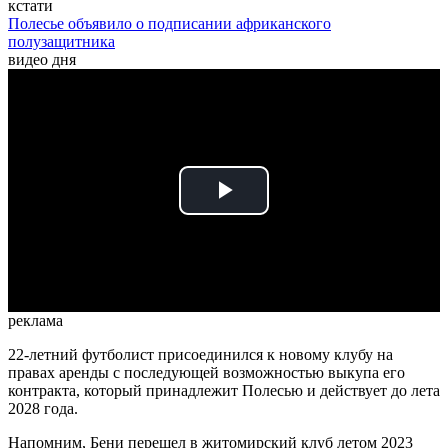
кстати
Полесье объявило о подписании африканского
полузащитника
видео дня
Play
Video
реклама
22-летний футболист присоединился к новому клубу на
правах аренды с последующей возможностью выкупа его
контракта, который принадлежит Полесью и действует до лета
2028 года.
Напомним, Бени перешел в житомирский клуб летом 2023