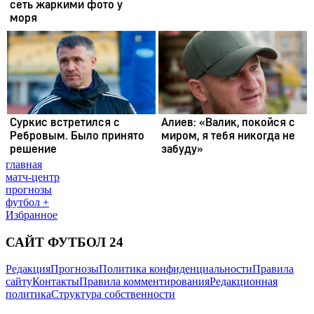
главная
матч-центр
прогнозы
футбол +
Избранное
САЙТ ФУТБОЛ 24
Редакция
Прогнозы
Политика конфиденциальности
Правила
сайту
Контакты
Правила комментирования
Редакционная
политика
Структура собственности