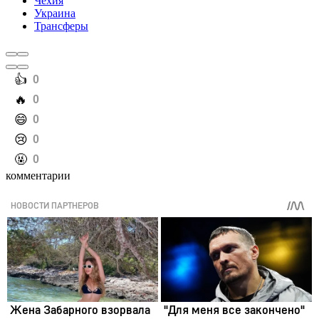
Чехия
Украина
Трансферы
️👍
0
️🔥
0
️😄
0
️😢
0
️🤬
0
комментарии