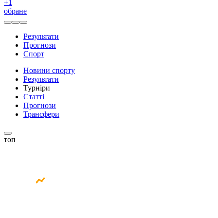
+
1
обране
Результати
Прогнози
Спорт
Новини спорту
Результати
Турніри
Статті
Прогнози
Трансфери
топ