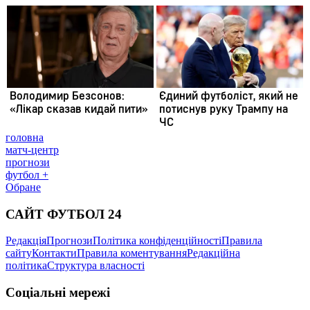
головна
матч-центр
прогнози
футбол +
Обране
САЙТ ФУТБОЛ 24
Редакція
Прогнози
Політика конфіденційності
Правила
сайту
Контакти
Правила коментування
Редакційна
політика
Структура власності
Соціальні мережі