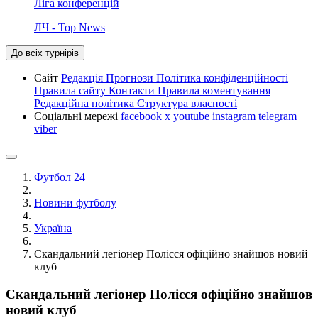
Ліга конференцій
ЛЧ - Top News
До всіх турнірів
Сайт
Редакція
Прогнози
Політика конфіденційності
Правила сайту
Контакти
Правила коментування
Редакційна політика
Структура власності
Соціальні мережі
facebook
x
youtube
instagram
telegram
viber
Футбол 24
Новини футболу
Україна
Скандальний легіонер Полісся офіційно знайшов новий
клуб
Скандальний легіонер Полісся офіційно знайшов
новий клуб