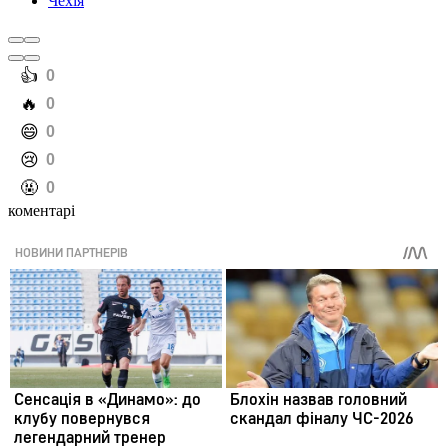
Чехія
️👍
0
️🔥
0
️😄
0
️😢
0
️🤬
0
коментарі