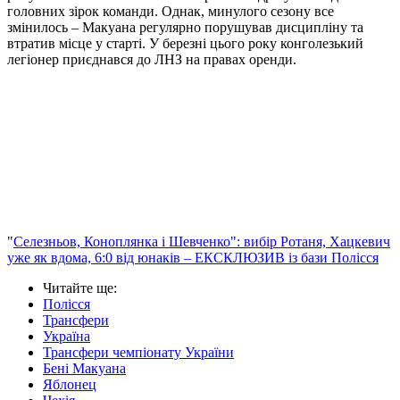
головних зірок команди. Однак, минулого сезону все
змінилось – Макуана регулярно порушував дисципліну та
втратив місце у старті. У березні цього року конголезький
легіонер приєднався до ЛНЗ на правах оренди.
"
Селезньов, Коноплянка і Шевченко": вибір Ротаня, Хацкевич
уже як вдома, 6:0 від юнаків – ЕКСКЛЮЗИВ із бази Полісся
Читайте ще
:
Полісся
Трансфери
Україна
Трансфери чемпіонату України
Бені Макуана
Яблонец