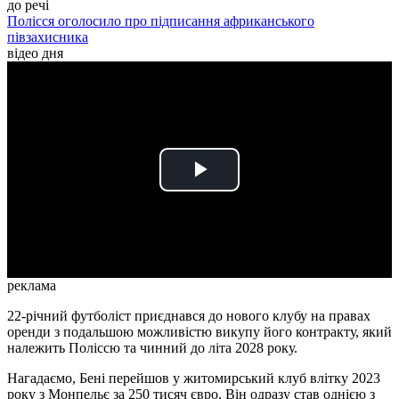
до речі
Полісся оголосило про підписання африканського
півзахисника
відео дня
Play
Video
реклама
22-річний футболіст приєднався до нового клубу на правах
оренди з подальшою можливістю викупу його контракту, який
належить Поліссю та чинний до літа 2028 року.
Нагадаємо, Бені перейшов у житомирський клуб влітку 2023
року з Монпельє за 250 тисяч євро. Він одразу став однією з