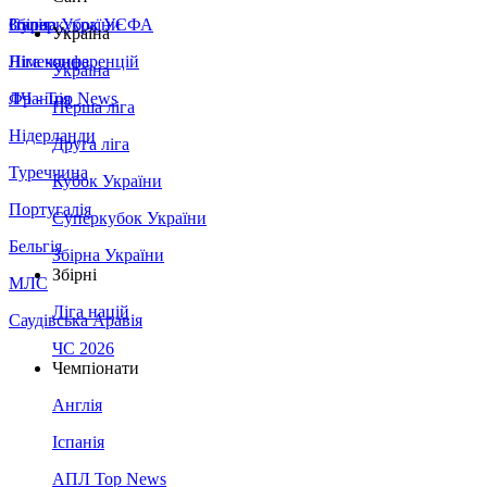
Збірна України
Італія
Суперкубок УЄФА
Україна
Німеччина
Ліга конференцій
Україна
Франція
ЛЧ - Top News
Перша ліга
Нідерланди
Друга ліга
Туреччина
Кубок України
Португалія
Суперкубок України
Бельгія
Збірна України
Збірні
МЛС
Ліга націй
Саудівська Аравія
ЧС 2026
Чемпіонати
Англія
Іспанія
АПЛ Top News