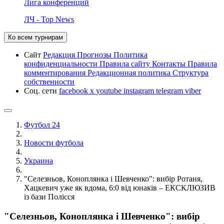
Лига конференций
ЛЧ - Top News
Ко всем турнирам
Сайт
Редакция
Прогнозы
Политика
конфиденциальности
Правила сайту
Контакты
Правила
комментирования
Редакционная политика
Структура
собственности
Соц. сети
facebook
x
youtube
instagram
telegram
viber
Футбол 24
Новости футбола
Украина
"Селезньов, Коноплянка і Шевченко": вибір Ротаня,
Хацкевич уже як вдома, 6:0 від юнаків – ЕКСКЛЮЗИВ
із бази Полісся
"Селезньов, Коноплянка і Шевченко": вибір