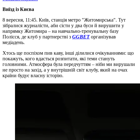
Виїзд із Києва
8 вересня, 11:45. Київ, станція метро "Житомирська". Тут
зібралися журналісти, аби сісти у два буси й вирушити у
напрямку Житомира – на навчально-тренувальну базу
Полісся, де клуб у партнерстві з
GGBET
організував
медіадень.
Хтось ще поспіхом пив каву, інші ділилися очікуваннями: що
покажуть, кого вдасться розпитати, які теми стануть
головними. Атмосфера була передчуттям – ніби ми вирушали
не просто на захід, а у внутрішній світ клубу, який на очах
країни будує власну історію.