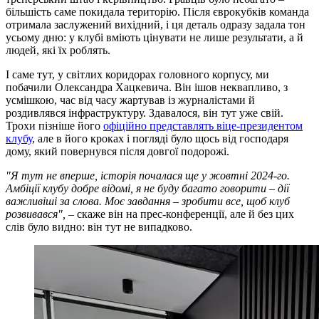
більшість саме покидала територію. Після єврокубків команда
отримала заслужений вихідний, і ця деталь одразу задала тон
усьому дню: у клубі вміють цінувати не лише результати, а й
людей, які їх роблять.
І саме тут, у світлих коридорах головного корпусу, ми
побачили Олександра Хацкевича. Він ішов неквапливо, з
усмішкою, час від часу жартував із журналістами й
роздивлявся інфраструктуру. Здавалося, він тут уже свій.
Трохи пізніше його
офіційно представлять віце-президентом
клубу
, але в його кроках і погляді було щось від господаря
дому, який повернувся після довгої подорожі.
"Я тут не вперше, історія почалася ще у жовтні 2024-го.
Амбіції клубу добре відомі, я не буду багато говорити – дії
важливіші за слова. Моє завдання – зробити все, щоб клуб
розвивався",
– скаже він на прес-конференції, але й без цих
слів було видно: він тут не випадково.