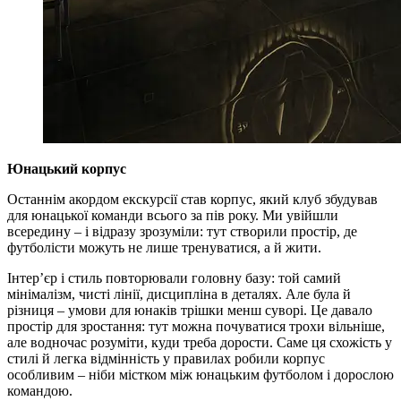
Юнацький корпус
Останнім акордом екскурсії став корпус, який клуб збудував
для юнацької команди всього за пів року. Ми увійшли
всередину – і відразу зрозуміли: тут створили простір, де
футболісти можуть не лише тренуватися, а й жити.
Інтер’єр і стиль повторювали головну базу: той самий
мінімалізм, чисті лінії, дисципліна в деталях. Але була й
різниця – умови для юнаків трішки менш суворі. Це давало
простір для зростання: тут можна почуватися трохи вільніше,
але водночас розуміти, куди треба дорости. Саме ця схожість у
стилі й легка відмінність у правилах робили корпус
особливим – ніби містком між юнацьким футболом і дорослою
командою.