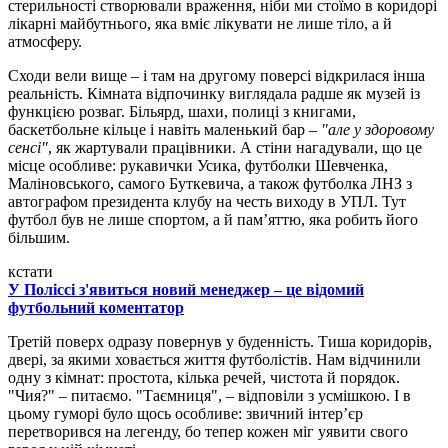
стерильності створювали враження, ніби ми стоїмо в коридорі
лікарні майбутнього, яка вміє лікувати не лише тіло, а й
атмосферу.
Сходи вели вище – і там на другому поверсі відкрилася інша
реальність. Кімната відпочинку виглядала радше як музей із
функцією розваг. Більярд, шахи, полиці з книгами,
баскетбольне кільце і навіть маленький бар –
"але у здоровому
сенсі"
, як жартували працівники. А стіни нагадували, що це
місце особливе: рукавички Усика, футболки Шевченка,
Маліновського, самого Буткевича, а також футболка ЛНЗ з
автографом президента клубу на честь виходу в УПЛ. Тут
футбол був не лише спортом, а й пам’яттю, яка робить його
більшим.
кстати
У Поліссі з'явиться новий менеджер – це відомий
футбольний коментатор
Третій поверх одразу повернув у буденність. Тиша коридорів,
двері, за якими ховається життя футболістів. Нам відчинили
одну з кімнат: простота, кілька речей, чистота й порядок.
"Чия?" – питаємо. "Таємниця", – відповіли з усмішкою. І в
цьому гуморі було щось особливе: звичний інтер’єр
перетворився на легенду, бо тепер кожен міг уявити свого