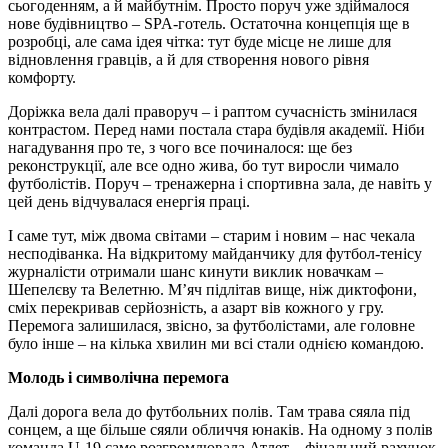
сьогоденням, а й майбутнім. Просто поруч уже здіймалося
нове будівництво – SPA-готель. Остаточна концепція ще в
розробці, але сама ідея чітка: тут буде місце не лише для
відновлення гравців, а й для створення нового рівня
комфорту.
Доріжка вела далі праворуч – і раптом сучасність змінилася
контрастом. Перед нами постала стара будівля академії. Ніби
нагадування про те, з чого все починалося: ще без
реконструкції, але все одно жива, бо тут виросли чимало
футболістів. Поруч – тренажерна і спортивна зала, де навіть у
цей день відчувалася енергія праці.
І саме тут, між двома світами – старим і новим – нас чекала
несподіванка. На відкритому майданчику для футбол-тенісу
журналісти отримали шанс кинути виклик новачкам –
Шепелєву та Велетню. М’яч підлітав вище, ніж диктофони,
сміх перекривав серйозність, а азарт вів кожного у гру.
Перемога залишилася, звісно, за футболістами, але головне
було інше – на кілька хвилин ми всі стали однією командою.
Молодь і символічна перемога
Далі дорога вела до футбольних полів. Там трава сяяла під
сонцем, а ще більше сяяли обличчя юнаків. На одному з полів
команда U-19 саме розгромлювала Атлет – фінальний рахунок