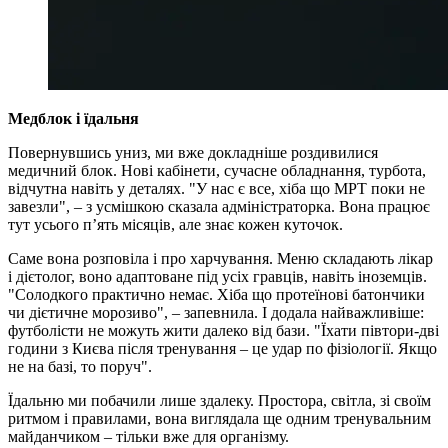
Медблок і їдальня
Повернувшись униз, ми вже докладніше роздивилися
медичний блок. Нові кабінети, сучасне обладнання, турбота,
відчутна навіть у деталях. "У нас є все, хіба що МРТ поки не
завезли", – з усмішкою сказала адміністраторка. Вона працює
тут усього п’ять місяців, але знає кожен куточок.
Саме вона розповіла і про харчування. Меню складають лікар
і дієтолог, воно адаптоване під усіх гравців, навіть іноземців.
"Солодкого практично немає. Хіба що протеїнові батончики
чи дієтичне морозиво", – запевнила. І додала найважливіше:
футболісти не можуть жити далеко від бази. "Їхати півтори-дві
години з Києва після тренування – це удар по фізіології. Якщо
не на базі, то поруч".
Їдальню ми побачили лише здалеку. Простора, світла, зі своїм
ритмом і правилами, вона виглядала ще одним тренувальним
майданчиком – тільки вже для організму.