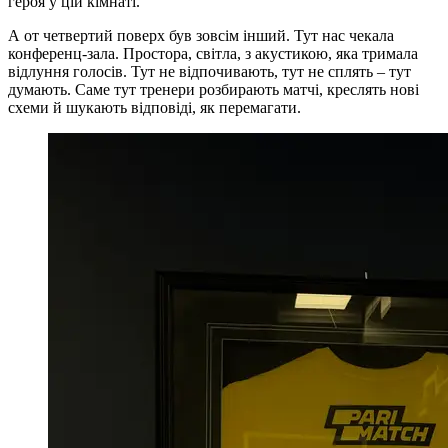
героя у цій кімнаті.
А от четвертий поверх був зовсім інший. Тут нас чекала
конференц-зала. Простора, світла, з акустикою, яка тримала
відлуння голосів. Тут не відпочивають, тут не сплять – тут
думають. Саме тут тренери розбирають матчі, креслять нові
схеми й шукають відповіді, як перемагати.