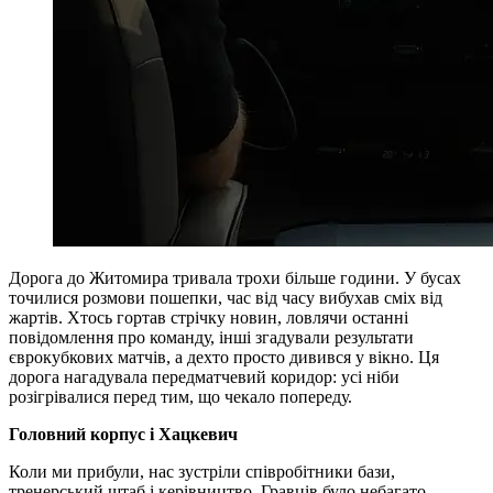
Дорога до Житомира тривала трохи більше години. У бусах
точилися розмови пошепки, час від часу вибухав сміх від
жартів. Хтось гортав стрічку новин, ловлячи останні
повідомлення про команду, інші згадували результати
єврокубкових матчів, а дехто просто дивився у вікно. Ця
дорога нагадувала передматчевий коридор: усі ніби
розігрівалися перед тим, що чекало попереду.
Головний корпус і Хацкевич
Коли ми прибули, нас зустріли співробітники бази,
тренерський штаб і керівництво. Гравців було небагато –