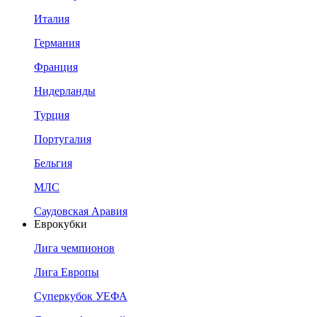
Италия
Германия
Франция
Нидерланды
Турция
Португалия
Бельгия
МЛС
Саудовская Аравия
Еврокубки
Лига чемпионов
Лига Европы
Суперкубок УЕФА