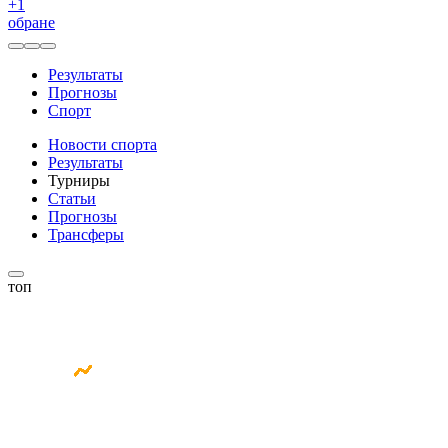
+
1
обране
Результаты
Прогнозы
Спорт
Новости спорта
Результаты
Турниры
Статьи
Прогнозы
Трансферы
топ