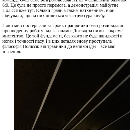
6:0. Це була не просто перемога, а демонстрація: майбутнє
Полісся вже тут. Юнаки грали з таким натхненням, ніби
відчували, що на них дивиться уся структура клубу.
Поки ми спостерігали за грою, працівники бази розповідали
про щоденну роботу над газонами. Догляд за ними – окреме
мистецтво. Це той фундамент, без якого не буде швидкості в
ногах і точності пасу. І в цих деталях знову проступала
філософія Полісся: від травинки до великої ідеї – все має
значення.