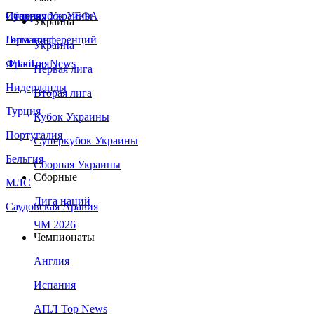
Сборная Украины
Италия
Суперкубок УЕФА
Украина
Германия
Лига конференций
Украина
Франция
ЛЧ - Top News
Первая лига
Нидерланды
Вторая лига
Турция
Кубок Украины
Португалия
Суперкубок Украины
Бельгия
Сборная Украины
Сборные
МЛС
Лига наций
Саудовская Аравия
ЧМ 2026
Чемпионаты
Англия
Испания
АПЛ Top News