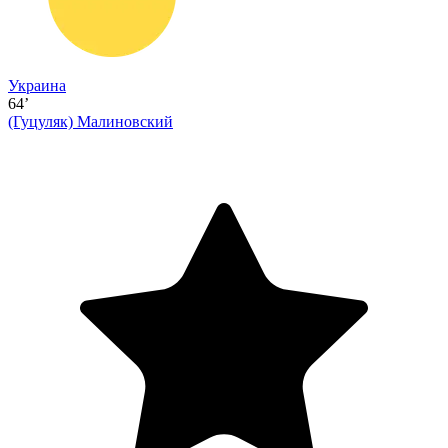
Украина
64’
(Гуцуляк)
Малиновский