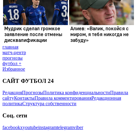
главная
матч-центр
прогнозы
футбол +
Избранное
САЙТ ФУТБОЛ 24
Редакция
Прогнозы
Политика конфиденциальности
Правила
сайту
Контакты
Правила комментирования
Редакционная
политика
Структура собственности
Соц. сети
facebook
x
youtube
instagram
telegram
viber