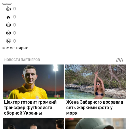
️👍
0
️🔥
0
️😄
0
️😢
0
️🤬
0
комментарии