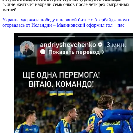
"Сине-желтые" набрали семь очков после четырех сыгранных
матчей.
Украина удержала победу в нервной битве с Азербайджаном и
оторвалась от Исландии – Малиновский оформил гол + пас