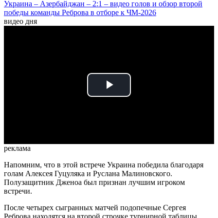
Украина – Азербайджан – 2:1 – видео голов и обзор второй
победы команды Реброва в отборе к ЧМ-2026
видео дня
Play
Video
реклама
Напомним, что в этой встрече Украина победила благодаря
голам Алексея Гуцуляка и Руслана Малиновского.
Полузащитник Дженоа был признан лучшим игроком
встречи.
После четырех сыгранных матчей подопечные Сергея
Реброва находятся на второй строчке турнирной таблицы.