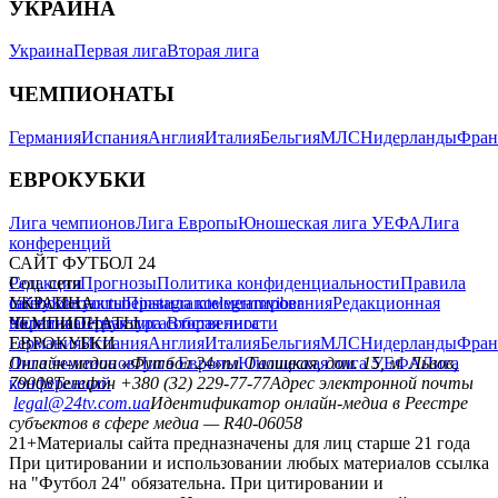
УКРАИНА
Украина
Первая лига
Вторая лига
ЧЕМПИОНАТЫ
Германия
Испания
Англия
Италия
Бельгия
МЛС
Нидерланды
Фран
ЕВРОКУБКИ
Лига чемпионов
Лига Европы
Юношеская лига УЕФА
Лига
конференций
САЙТ ФУТБОЛ 24
Редакция
Соц. сети
Прогнозы
Политика конфиденциальности
Правила
сайту
facebook
УКРАИНА
Контакты
x
youtube
Правила комментирования
instagram
telegram
viber
Редакционная
политика
Украина
ЧЕМПИОНАТЫ
Первая лига
Структура собственности
Вторая лига
Германия
ЕВРОКУБКИ
Испания
Англия
Италия
Бельгия
МЛС
Нидерланды
Фран
Лига чемпионов
Онлайн-медиа «Футбол 24»
Лига Европы
пл. Галицкая, дом. 15, м. Львов,
Юношеская лига УЕФА
Лига
конференций
79008
Телефон +380 (32) 229-77-77
Адрес электронной почты
legal@24tv.com.ua
Идентификатор онлайн-медиа в Реестре
субъектов в сфере медиа — R40-06058
21+
Материалы сайта предназначены для лиц старше 21 года
При цитировании и использовании любых материалов ссылка
на "Футбол 24" обязательна. При цитировании и