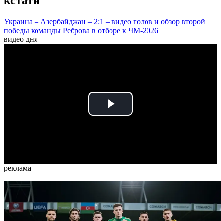
кстати
Украина – Азербайджан – 2:1 – видео голов и обзор второй
победы команды Реброва в отборе к ЧМ-2026
видео дня
Play
Video
реклама