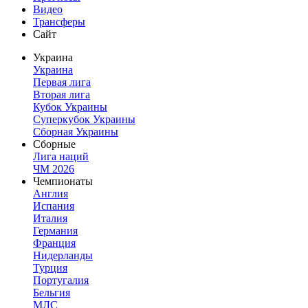
Видео
Трансферы
Сайт
Украина
Украина
Первая лига
Вторая лига
Кубок Украины
Суперкубок Украины
Сборная Украины
Сборные
Лига наций
ЧМ 2026
Чемпионаты
Англия
Испания
Италия
Германия
Франция
Нидерланды
Турция
Португалия
Бельгия
МЛС