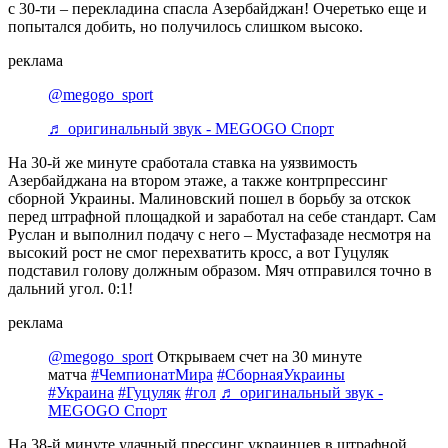
с 30-ти – перекладина спасла Азербайджан! Очеретько еще и
попытался добить, но получилось слишком высоко.
реклама
@megogo_sport
♬ оригинальный звук - MEGOGO Спорт
На 30-й же минуте сработала ставка на уязвимость
Азербайджана на втором этаже, а также контрпрессинг
сборной Украины. Малиновский пошел в борьбу за отскок
перед штрафной площадкой и заработал на себе стандарт. Сам
Руслан и выполнил подачу с него – Мустафазаде несмотря на
высокий рост не смог перехватить кросс, а вот Гуцуляк
подставил голову должным образом. Мяч отправился точно в
дальний угол. 0:1!
реклама
@megogo_sport
Открываем счет на 30 минуте
матча
#ЧемпионатМира
#СборнаяУкраины
#Украина
#Гуцуляк
#гол
♬ оригинальный звук -
MEGOGO Спорт
На 38-й минуте удачный прессинг украинцев в штрафной