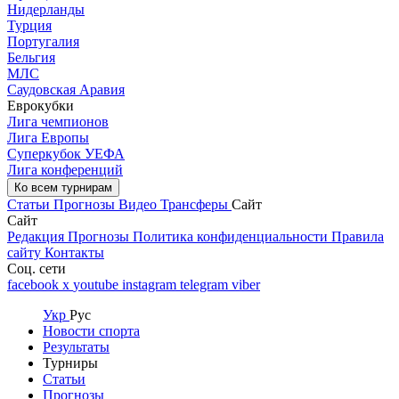
Нидерланды
Турция
Португалия
Бельгия
МЛС
Саудовская Аравия
Еврокубки
Лига чемпионов
Лига Европы
Суперкубок УЕФА
Лига конференций
Ко всем турнирам
Статьи
Прогнозы
Видео
Трансферы
Сайт
Сайт
Редакция
Прогнозы
Политика конфиденциальности
Правила
сайту
Контакты
Соц. сети
facebook
x
youtube
instagram
telegram
viber
Укр
Рус
Новости спорта
Результаты
Турниры
Статьи
Прогнозы