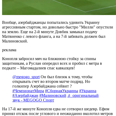
Вообще, азербайджанцы попытались удивить Украину
агрессивным стартом, но довольно быстро "Милли" опустили
на землю. Еще на 2-й минуте Довбик замыкал подачу
Матвиенко с левого фланга, а на 7-й забивать должен был
Малиновский.
реклама
Конопля забросил мяч на ближнюю стойку за спины
защитникам, а Руслан опередил всех и пробил с метра в
подкате – Магомадалиев спас кавказцев!
@megogo_sport
Он был близок к тому, чтобы
открывать счет во втором матче подряд. Но
голкипер Азербайджана сейвит ?
#ЧемпионатМира
#СборнаяУкраины
#Украина
#Азербайджан
#Малиновский
♬ оригинальный
звук - MEGOGO Спорт
На 17-й же минуте Конопля едва не сотворил шедевр. Ефим
принял отскок после углового и неожиданно вколотил метров