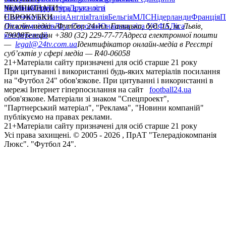
політика
Україна
ЧЕМПІОНАТИ
Перша ліга
Структура власності
Друга ліга
Німеччина
ЄВРОКУБКИ
Іспанія
Англія
Італія
Бельгія
МЛС
Нідерланди
Франція
П
Ліга чемпіонів
Онлайн-медіа «Футбол 24»
Ліга Європи
Юнацька ліга УЄФА
пл. Галицька, буд. 15, м. Львів,
Ліга
конференцій
79008
Телефон +380 (32) 229-77-77
Адреса електронної пошти
—
legal@24tv.com.ua
Ідентифікатор онлайн-медіа в Реєстрі
суб’єктів у сфері медіа — R40-06058
21+
Матеріали сайту призначені для осіб старше 21 року
При цитуванні і використанні будь-яких матеріалів посилання
на "Футбол 24" обов'язкове. При цитуванні і використанні в
мережі Інтернет гіперпосилання на сайт
football24.ua
обов'язкове. Матеріали зі знаком "Спецпроект",
"Партнерський матеріал", "Реклама", "Новини компаній"
публікуємо на правах реклами.
21+
Матеріали сайту призначені для осіб старше 21 року
Усi права захищенi. © 2005 -
2026
, ПрАТ "Телерадіокомпанія
Люкс". "Футбол 24".