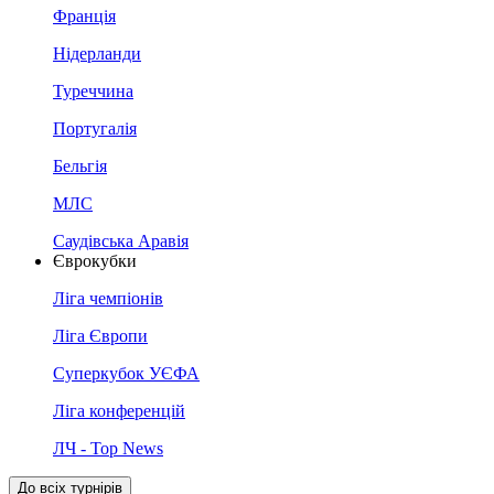
Франція
Нідерланди
Туреччина
Португалія
Бельгія
МЛС
Саудівська Аравія
Єврокубки
Ліга чемпіонів
Ліга Європи
Суперкубок УЄФА
Ліга конференцій
ЛЧ - Top News
До всіх турнірів