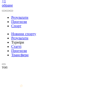
+
1
обране
Результати
Прогнози
Спорт
Новини спорту
Результати
Турніри
Статті
Прогнози
Трансфери
топ