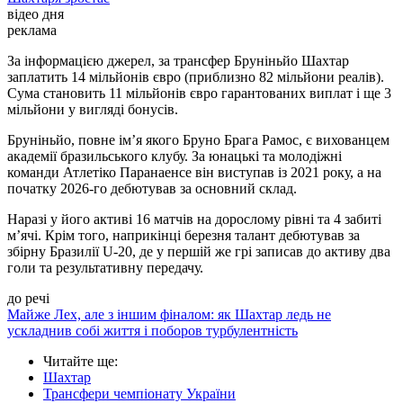
відео дня
реклама
За інформацією джерел, за трансфер Бруніньйо Шахтар
заплатить 14 мільйонів євро (приблизно 82 мільйони реалів).
Сума становить 11 мільйонів євро гарантованих виплат і ще 3
мільйони у вигляді бонусів.
Бруніньйо, повне ім’я якого Бруно Брага Рамос, є вихованцем
академії бразильського клубу. За юнацькі та молодіжні
команди Атлетіко Паранаенсе він виступав із 2021 року, а на
початку 2026-го дебютував за основний склад.
Наразі у його активі 16 матчів на дорослому рівні та 4 забиті
м’ячі. Крім того, наприкінці березня талант дебютував за
збірну Бразилії U-20, де у першій же грі записав до активу два
голи та результативну передачу.
до речі
Майже Лех, але з іншим фіналом: як Шахтар ледь не
ускладнив собі життя і поборов турбулентність
Читайте ще
:
Шахтар
Трансфери чемпіонату України