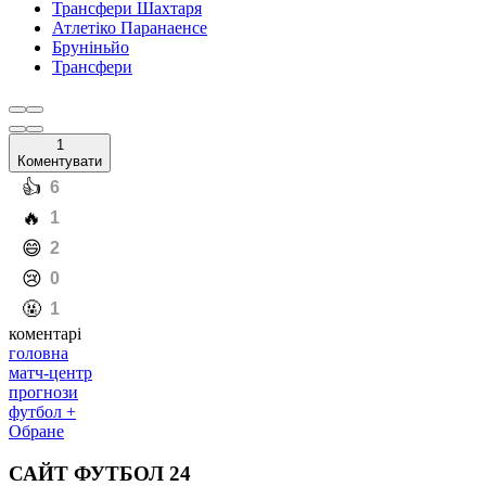
Трансфери Шахтаря
Атлетіко Паранаенсе
Бруніньйо
Трансфери
1
Коментувати
️👍
6
️🔥
1
️😄
2
️😢
0
️🤬
1
коментарі
головна
матч-центр
прогнози
футбол +
Обране
САЙТ ФУТБОЛ 24