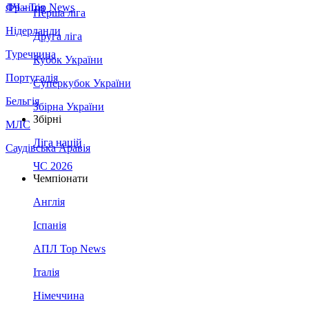
Франція
ЛЧ - Top News
Перша ліга
Нідерланди
Друга ліга
Туреччина
Кубок України
Португалія
Суперкубок України
Бельгія
Збірна України
Збірні
МЛС
Ліга націй
Саудівська Аравія
ЧС 2026
Чемпіонати
Англія
Іспанія
АПЛ Top News
Італія
Німеччина