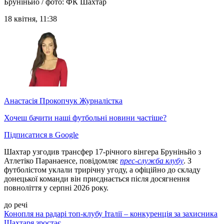
Бруніньйо / фото: ФК Шахтар
18 квітня, 11:38
Анастасія Прокопчук
Журналістка
Хочеш бачити наші футбольні новини частіше?
Підписатися в Google
Шахтар узгодив трансфер 17-річного вінгера Бруніньйо з
Атлетіко Паранаенсе, повідомляє
прес-служба клубу
. З
футболістом уклали трирічну угоду, а офіційно до складу
донецької команди він приєднається після досягнення
повноліття у серпні 2026 року.
до речі
Конопля на радарі топ-клубу Італії – конкуренція за захисника
Шахтаря зростає