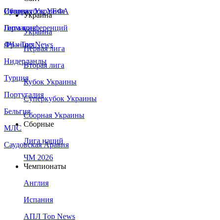
Сборная Украины
Италия
Суперкубок УЕФА
Украина
Германия
Лига конференций
Украина
Франция
ЛЧ - Top News
Первая лига
Нидерланды
Вторая лига
Турция
Кубок Украины
Португалия
Суперкубок Украины
Бельгия
Сборная Украины
Сборные
МЛС
Лига наций
Саудовская Аравия
ЧМ 2026
Чемпионаты
Англия
Испания
АПЛ Top News