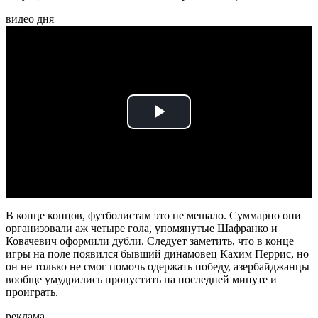
видео дня
Play
Video
В конце концов, футболистам это не мешало. Суммарно они
организовали аж четыре гола, упомянутые Шафранко и
Ковачевич оформили дубли. Следует заметить, что в конце
игры на поле появился бывший динамовец Кахим Перрис, но
он не только не смог помочь одержать победу, азербайджанцы
вообще умудрились пропустить на последней минуте и
проиграть.
реклама