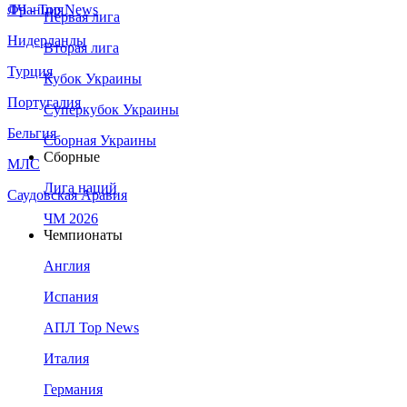
Франция
ЛЧ - Top News
Первая лига
Нидерланды
Вторая лига
Турция
Кубок Украины
Португалия
Суперкубок Украины
Бельгия
Сборная Украины
Сборные
МЛС
Лига наций
Саудовская Аравия
ЧМ 2026
Чемпионаты
Англия
Испания
АПЛ Top News
Италия
Германия