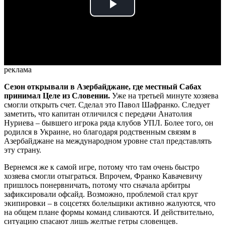
Play
Video
реклама
Сезон открывали в Азербайджане, где местный Сабах
принимал Целе из Словении.
Уже на третьей минуте хозяева
смогли открыть счет. Сделал это Павол Шафранко. Следует
заметить, что капитан отличился с передачи Анатолия
Нуриева – бывшего игрока ряда клубов УПЛ. Более того, он
родился в Украине, но благодаря родственным связям в
Азербайджане на международном уровне стал представлять
эту страну.
Вернемся же к самой игре, потому что там очень быстро
хозяева смогли отыграться. Впрочем, Франко Кавачевичу
пришлось понервничать, потому что сначала арбитры
зафиксировали офсайд. Возможно, проблемой стал круг
экипировки – в соцсетях болельщики активно жалуются, что
на общем плане формы команд сливаются. И действительно,
ситуацию спасают лишь желтые гетры словенцев.