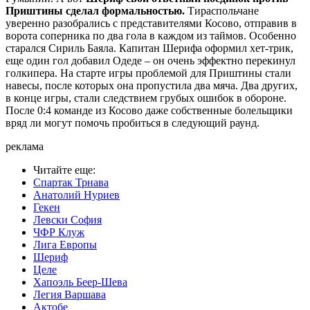
Приштины сделал формальностью.
Тираспольчане
уверенно разобрались с представителями Косово, отправив в
ворота соперника по два гола в каждом из таймов. Особенно
старался Сириль Баяла. Капитан Шерифа оформил хет-трик,
еще один гол добавил Одеде – он очень эффектно перекинул
голкипера. На старте игры проблемой для Приштины стали
навесы, после которых она пропустила два мяча. Два других,
в конце игры, стали следствием грубых ошибок в обороне.
После 0:4 команде из Косово даже собственные болельщики
вряд ли могут помочь пробиться в следующий раунд.
реклама
Читайте еще
:
Спартак Трнава
Анатолий Нуриев
Гекен
Левски София
ЧФР Клуж
Лига Европы
Шериф
Целе
Хапоэль Беер-Шева
Легия Варшава
Актобе