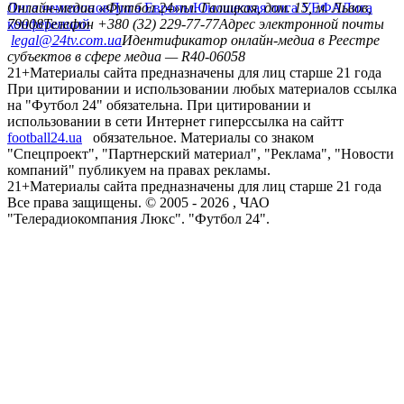
Лига чемпионов
Онлайн-медиа «Футбол 24»
Лига Европы
пл. Галицкая, дом. 15, м. Львов,
Юношеская лига УЕФА
Лига
конференций
79008
Телефон +380 (32) 229-77-77
Адрес электронной почты
legal@24tv.com.ua
Идентификатор онлайн-медиа в Реестре
субъектов в сфере медиа — R40-06058
21+
Материалы сайта предназначены для лиц старше 21 года
При цитировании и использовании любых материалов ссылка
на "Футбол 24" обязательна. При цитировании и
использовании в сети Интернет гиперссылка на сайтт
football24.ua
обязательное. Материалы со знаком
"Спецпроект", "Партнерский материал", "Реклама", "Новости
компаний" публикуем на правах рекламы.
21+
Материалы сайта предназначены для лиц старше 21 года
Все права защищены. © 2005 -
2026
, ЧАО
"Телерадиокомпания Люкс". "Футбол 24".