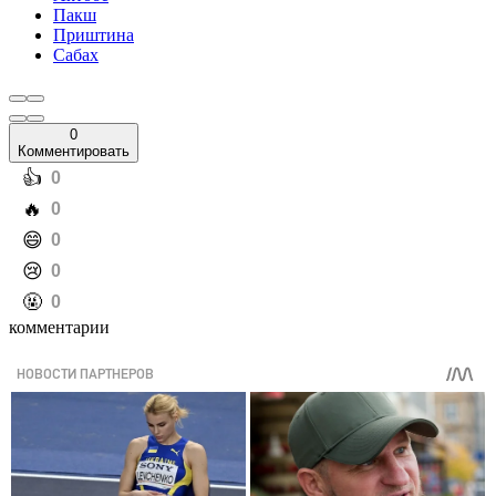
Пакш
Приштина
Сабах
0
Комментировать
️👍
0
️🔥
0
️😄
0
️😢
0
️🤬
0
комментарии