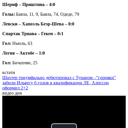
Шериф – Приштина
– 4:0
Голы:
Баяла, 11, 9, Баяла, 74, Одеде, 79
Левски – Хапоэль Беэр-Шева – 0:0
Спартак Трнава – Гекен – 0:1
Гол:
Ньюль, 63
Легия – Актобе
– 1:0
Гол:
Бичахчян, 25
кстати
Шахтер триумфально дебютировал с Тураном –"горняки"
забили Ильвесу 6 голов в квалификации ЛЕ, Алиссон
оформил 2+2
видео дня