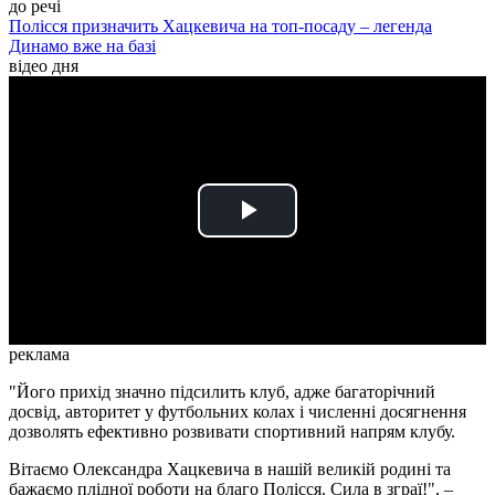
до речі
Полісся призначить Хацкевича на топ-посаду – легенда
Динамо вже на базі
відео дня
Play
Video
реклама
"Його прихід значно підсилить клуб, адже багаторічний
досвід, авторитет у футбольних колах і численні досягнення
дозволять ефективно розвивати спортивний напрям клубу.
Вітаємо Олександра Хацкевича в нашій великій родині та
бажаємо плідної роботи на благо Полісся. Сила в зграї!", –