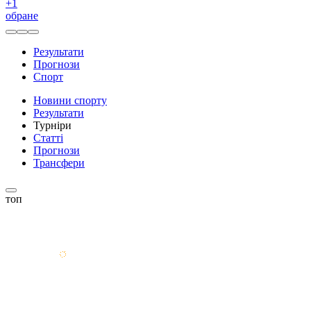
+
1
обране
Результати
Прогнози
Спорт
Новини спорту
Результати
Турніри
Статті
Прогнози
Трансфери
топ