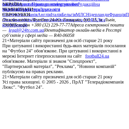
сайту
facebook
УКРАЇНА
Контакти
x
youtube
Правила коментування
instagram
telegram
viber
Редакційна
політика
Україна
ЧЕМПІОНАТИ
Перша ліга
Структура власності
Друга ліга
Німеччина
ЄВРОКУБКИ
Іспанія
Англія
Італія
Бельгія
МЛС
Нідерланди
Франція
П
Ліга чемпіонів
Онлайн-медіа «Футбол 24»
Ліга Європи
Юнацька ліга УЄФА
пл. Галицька, буд. 15, м. Львів,
Ліга
конференцій
79008
Телефон +380 (32) 229-77-77
Адреса електронної пошти
—
legal@24tv.com.ua
Ідентифікатор онлайн-медіа в Реєстрі
суб’єктів у сфері медіа — R40-06058
21+
Матеріали сайту призначені для осіб старше 21 року
При цитуванні і використанні будь-яких матеріалів посилання
на "Футбол 24" обов'язкове. При цитуванні і використанні в
мережі Інтернет гіперпосилання на сайт
football24.ua
обов'язкове. Матеріали зі знаком "Спецпроект",
"Партнерський матеріал", "Реклама", "Новини компаній"
публікуємо на правах реклами.
21+
Матеріали сайту призначені для осіб старше 21 року
Усi права захищенi. © 2005 -
2026
, ПрАТ "Телерадіокомпанія
Люкс". "Футбол 24".