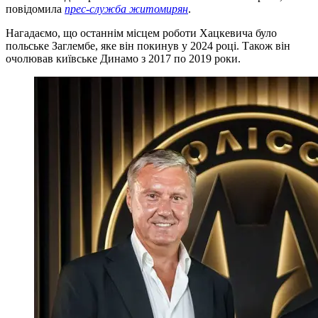
повідомила
прес-служба житомирян
.
Нагадаємо, що останнім місцем роботи Хацкевича було
польське Заглембе, яке він покинув у 2024 році. Також він
очолював київське Динамо з 2017 по 2019 роки.