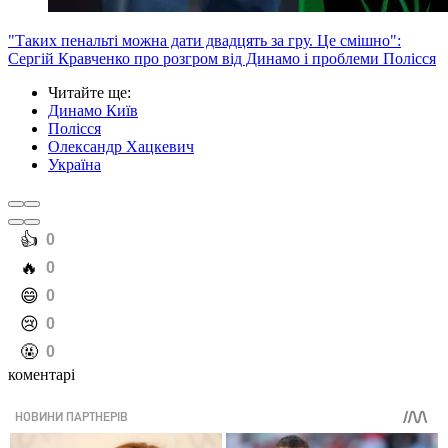
"Таких пенальті можна дати двадцять за гру. Це смішно":
Сергій Кравченко про розгром від Динамо і проблеми Полісся
Читайте ще
:
Динамо Київ
Полісся
Олександр Хацкевич
Україна
️👍
0
️🔥
0
️😄
0
️😢
0
️🤬
0
коментарі