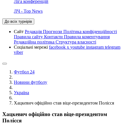
Ліга конференцій
ЛЧ - Top News
До всіх турнірів
Сайт
Редакція
Прогнози
Політика конфіденційності
Правила сайту
Контакти
Правила коментування
Редакційна політика
Структура власності
Соціальні мережі
facebook
x
youtube
instagram
telegram
viber
Футбол 24
Новини футболу
Україна
Хацкевич офіційно став віце-президентом Полісся
Хацкевич офіційно став віце-президентом
Полісся