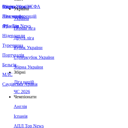
Збірна України
Італія
Суперкубок УЄФА
Україна
Німеччина
Ліга конференцій
Україна
Франція
ЛЧ - Top News
Перша ліга
Нідерланди
Друга ліга
Туреччина
Кубок України
Португалія
Суперкубок України
Бельгія
Збірна України
Збірні
МЛС
Ліга націй
Саудівська Аравія
ЧС 2026
Чемпіонати
Англія
Іспанія
АПЛ Top News