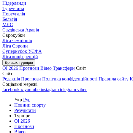
Нідерланди
Туреччина
Португалія
Бельгія
МЛС
Саудівська Аравія
Єврокубки
Ліга чемпіонів
Ліга Європи
Суперкубок УЄФА
Ліга конференцій
До всіх турнірів
ОІ 2026
Прогнози
Відео
Трансфери
Сайт
Сайт
Редакція
Прогнози
Політика конфіденційності
Правила сайту
К
Соціальні мережі
facebook
x
youtube
instagram
telegram
viber
Укр
Рус
Новини спорту
Результати
Турніри
ОІ 2026
Прогнози
Відео