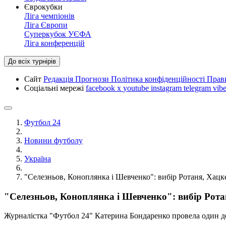
Єврокубки
Ліга чемпіонів
Ліга Європи
Суперкубок УЄФА
Ліга конференцій
До всіх турнірів
Сайт
Редакція
Прогнози
Політика конфіденційності
Прав
Соціальні мережі
facebook
x
youtube
instagram
telegram
vibe
Футбол 24
Новини футболу
Україна
"Селезньов, Коноплянка і Шевченко": вибір Ротаня, Хацк
"Селезньов, Коноплянка і Шевченко": вибір Рота
Журналістка "Футбол 24" Катерина Бондаренко провела один ден