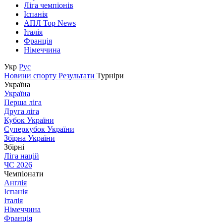
Ліга чемпіонів
Іспанія
АПЛ Top News
Італія
Франція
Німеччина
Укр
Рус
Новини спорту
Результати
Турніри
Україна
Україна
Перша ліга
Друга ліга
Кубок України
Суперкубок України
Збірна України
Збірні
Ліга націй
ЧС 2026
Чемпіонати
Англія
Іспанія
Італія
Німеччина
Франція