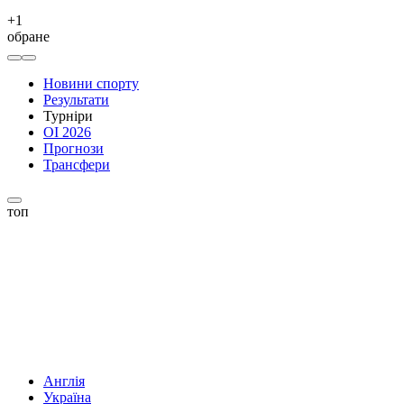
+
1
обране
Новини спорту
Результати
Турніри
ОІ 2026
Прогнози
Трансфери
топ
Англія
Україна