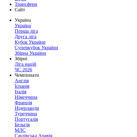
Трансфери
Сайт
Україна
Україна
Перша ліга
Друга ліга
Кубок України
Суперкубок України
Збірна України
Збірні
Ліга націй
ЧС 2026
Чемпіонати
Англія
Іспанія
Італія
Німеччина
Франція
Нідерланди
Туреччина
Португалія
Бельгія
МЛС
Саудівська Аравія