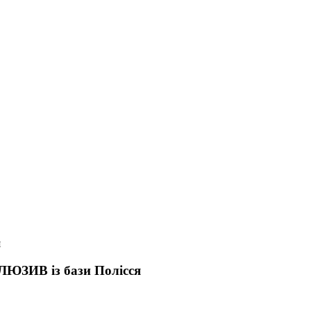
я
КЛЮЗИВ із бази Полісся