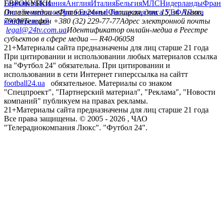
Германия
ЕВРОКУБКИ
Испания
Англия
Италия
Бельгия
МЛС
Нидерланды
Фран
Лига чемпионов
Онлайн-медиа «Футбол 24»
Лига Европы
пл. Галицкая, дом. 15, м. Львов,
Юношеская лига УЕФА
Лига
конференций
79008
Телефон +380 (32) 229-77-77
Адрес электронной почты
legal@24tv.com.ua
Идентификатор онлайн-медиа в Реестре
субъектов в сфере медиа — R40-06058
21+
Материалы сайта предназначены для лиц старше 21 года
При цитировании и использовании любых материалов ссылка
на "Футбол 24" обязательна. При цитировании и
использовании в сети Интернет гиперссылка на сайтт
football24.ua
обязательное. Материалы со знаком
"Спецпроект", "Партнерский материал", "Реклама", "Новости
компаний" публикуем на правах рекламы.
21+
Материалы сайта предназначены для лиц старше 21 года
Все права защищены. © 2005 -
2026
, ЧАО
"Телерадиокомпания Люкс". "Футбол 24".