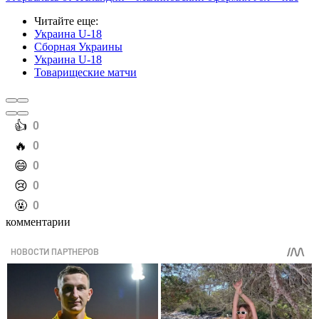
Читайте еще
:
Украина U-18
Сборная Украины
Украина U-18
Товарищеские матчи
️👍
0
️🔥
0
️😄
0
️😢
0
️🤬
0
комментарии