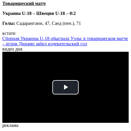
Товарищеский матч
Украина U-18 – Швеция U-18 – 0:2
Голы:
Садарангани, 47, Саед (пен.), 71
кстати
Сборная Украины U-18 обыграла Уэльс в товарищеском матче
– игрок Динамо забил издевательский гол
видео дня
Play
Video
реклама