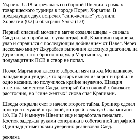
Украина U-18 встречалась со сборной Швеции в рамках
товарищеского турнира в городе Пореч, Хорватия. В
предыдущих двух встречах "сине-желтые" уступили
Хорватии (0:2) и обыграли Уэльс (1:0).
Первый опасный момент в матче создали шведы
–
сначала
Саед сильно пробивал с угла штрафной, Крапивин парировал
удар и справился с последующим добиванием от Павея. Через
несколько минут Джурабаев выполнил классную диагональ на
Дериконя, а тот сбросил под удар Мартынюку, но
полузащитник ПСВ в створ не попал.
Позже Мартынюк классно забросил мяч на ход Меньшикову,
нападающий увидел, что вратарь вышел из ворот и пробил в
одно касание, но получилось крайне неудачно. Швеция
ответила моментом Саеда, который бил головой с близкого
расстояния, но "сине-желтых" снова спас Крапивин.
Шведы открыли счет в начале второго тайма. Броннер сделал
прострел в чужой штрафной, который замкнул Садарангани –
1:0. На 71-й минуте Швеция еще и заработала пенальти,
Костюк задержал руками соперника в собственной штрафной.
Одиннадцатиметровый уверенно реализовал Саед.
реклама