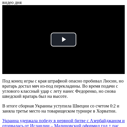
видео дня
Play
Video
Под конец игры с края штрафной опасно пробивал Люсин, но
вратарь достал мяч из-под перекладины. Во время подачи с
углового классный удар с лету нанес Федоренко, но снова
шведский вратарь был на высоте.
В итоге сборная Украины уступила Швеции со счетом 0:2 и
заняла третье место на товарищеском турнире в Хорватии.
Украина удержала победу в нервной битве с Азербайджаном и
оторвалась от Исландии – Малиновский оформил гол + пас