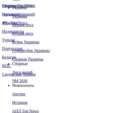
Сборная Украины
Италия
Суперкубок УЕФА
Украина
Германия
Лига конференций
Украина
Франция
ЛЧ - Top News
Первая лига
Нидерланды
Вторая лига
Турция
Кубок Украины
Португалия
Суперкубок Украины
Бельгия
Сборная Украины
Сборные
МЛС
Лига наций
Саудовская Аравия
ЧМ 2026
Чемпионаты
Англия
Испания
АПЛ Top News