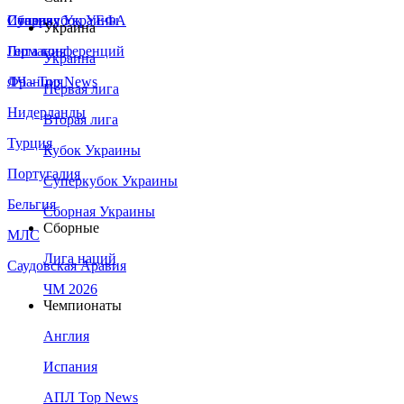
Сборная Украины
Италия
Суперкубок УЕФА
Украина
Германия
Лига конференций
Украина
Франция
ЛЧ - Top News
Первая лига
Нидерланды
Вторая лига
Турция
Кубок Украины
Португалия
Суперкубок Украины
Бельгия
Сборная Украины
Сборные
МЛС
Лига наций
Саудовская Аравия
ЧМ 2026
Чемпионаты
Англия
Испания
АПЛ Top News