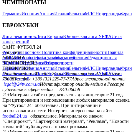
ЧЕМПИОНАТЫ
Германия
Испания
Англия
Италия
Бельгия
МЛС
Нидерланды
Фран
ЕВРОКУБКИ
Лига чемпионов
Лига Европы
Юношеская лига УЕФА
Лига
конференций
САЙТ ФУТБОЛ 24
Редакция
Соц. сети
Прогнозы
Политика конфиденциальности
Правила
сайту
facebook
УКРАИНА
Контакты
x
youtube
Правила комментирования
instagram
telegram
viber
Редакционная
политика
Украина
ЧЕМПИОНАТЫ
Первая лига
Структура собственности
Вторая лига
Германия
ЕВРОКУБКИ
Испания
Англия
Италия
Бельгия
МЛС
Нидерланды
Фран
Лига чемпионов
Онлайн-медиа «Футбол 24»
Лига Европы
пл. Галицкая, дом. 15, м. Львов,
Юношеская лига УЕФА
Лига
конференций
79008
Телефон +380 (32) 229-77-77
Адрес электронной почты
legal@24tv.com.ua
Идентификатор онлайн-медиа в Реестре
субъектов в сфере медиа — R40-06058
21+
Материалы сайта предназначены для лиц старше 21 года
При цитировании и использовании любых материалов ссылка
на "Футбол 24" обязательна. При цитировании и
использовании в сети Интернет гиперссылка на сайтт
football24.ua
обязательное. Материалы со знаком
"Спецпроект", "Партнерский материал", "Реклама", "Новости
компаний" публикуем на правах рекламы.
21+
Материалы сайта предназначены для лиц старше 21 года