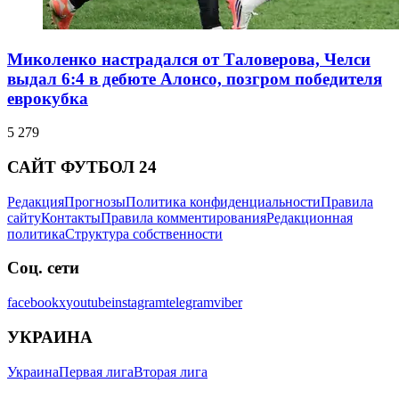
Миколенко настрадался от Таловерова, Челси
выдал 6:4 в дебюте Алонсо, позгром победителя
еврокубка
5 279
САЙТ ФУТБОЛ 24
Редакция
Прогнозы
Политика конфиденциальности
Правила
сайту
Контакты
Правила комментирования
Редакционная
политика
Структура собственности
Соц. сети
facebook
x
youtube
instagram
telegram
viber
УКРАИНА
Украина
Первая лига
Вторая лига