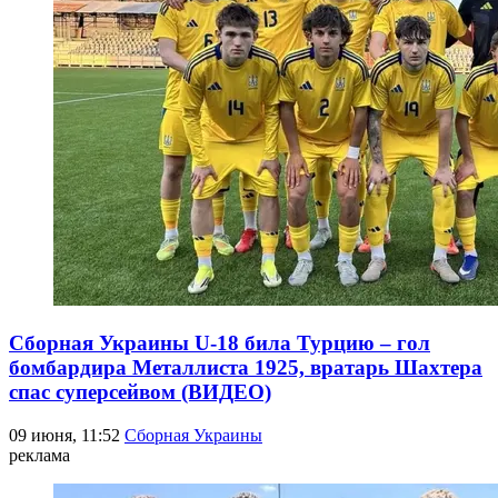
Сборная Украины U-18 била Турцию – гол
бомбардира Металлиста 1925, вратарь Шахтера
спас суперсейвом (ВИДЕО)
09 июня, 11:52
Сборная Украины
реклама