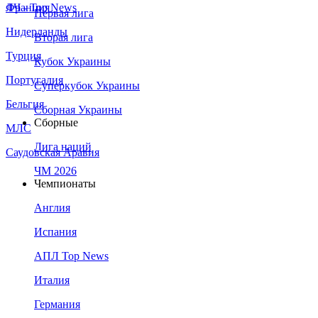
Франция
ЛЧ - Top News
Первая лига
Нидерланды
Вторая лига
Турция
Кубок Украины
Португалия
Суперкубок Украины
Бельгия
Сборная Украины
Сборные
МЛС
Лига наций
Саудовская Аравия
ЧМ 2026
Чемпионаты
Англия
Испания
АПЛ Top News
Италия
Германия