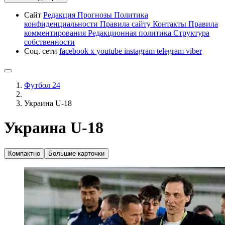
Сайт
Редакция
Прогнозы
Политика
конфиденциальности
Правила сайту
Контакты
Правила
комментирования
Редакционная политика
Структура
собственности
Соц. сети
facebook
x
youtube
instagram
telegram
viber
Футбол 24
Украина U-18
Украина U-18
Компактно
Большие карточки