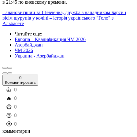
в 21:45 по киевскому времени.
Талановитіший за Шевченка, дружба з нападником Барси і
вісім шурупів у коліні – історія українського "Голо" з
Альбасете
Читайте еще
:
Европа – Квалификация ЧМ 2026
Азербайджан
ЧМ 2026
Украина - Азербайджан
0
Комментировать
️👍
0
️🔥
0
️😄
0
️😢
0
️🤬
0
комментарии