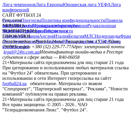
Лига чемпионов
Лига Европы
Юношеская лига УЕФА
Лига
конференций
САЙТ ФУТБОЛ 24
Редакция
Соц. сети
Прогнозы
Политика конфиденциальности
Правила
сайту
facebook
УКРАИНА
Контакты
x
youtube
Правила комментирования
instagram
telegram
viber
Редакционная
политика
Украина
ЧЕМПИОНАТЫ
Первая лига
Структура собственности
Вторая лига
Германия
ЕВРОКУБКИ
Испания
Англия
Италия
Бельгия
МЛС
Нидерланды
Фран
Лига чемпионов
Онлайн-медиа «Футбол 24»
Лига Европы
пл. Галицкая, дом. 15, м. Львов,
Юношеская лига УЕФА
Лига
конференций
79008
Телефон +380 (32) 229-77-77
Адрес электронной почты
legal@24tv.com.ua
Идентификатор онлайн-медиа в Реестре
субъектов в сфере медиа — R40-06058
21+
Материалы сайта предназначены для лиц старше 21 года
При цитировании и использовании любых материалов ссылка
на "Футбол 24" обязательна. При цитировании и
использовании в сети Интернет гиперссылка на сайтт
football24.ua
обязательное. Материалы со знаком
"Спецпроект", "Партнерский материал", "Реклама", "Новости
компаний" публикуем на правах рекламы.
21+
Материалы сайта предназначены для лиц старше 21 года
Все права защищены. © 2005 -
2026
, ЧАО
"Телерадиокомпания Люкс". "Футбол 24".