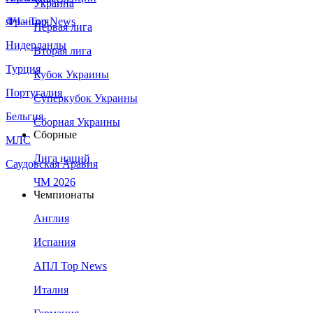
Украина
Франция
ЛЧ - Top News
Первая лига
Нидерланды
Вторая лига
Турция
Кубок Украины
Португалия
Суперкубок Украины
Бельгия
Сборная Украины
Сборные
МЛС
Лига наций
Саудовская Аравия
ЧМ 2026
Чемпионаты
Англия
Испания
АПЛ Top News
Италия