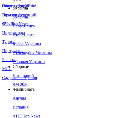
Сборная Украины
Италия
Суперкубок УЕФА
Украина
Германия
Лига конференций
Украина
Франция
ЛЧ - Top News
Первая лига
Нидерланды
Вторая лига
Турция
Кубок Украины
Португалия
Суперкубок Украины
Бельгия
Сборная Украины
Сборные
МЛС
Лига наций
Саудовская Аравия
ЧМ 2026
Чемпионаты
Англия
Испания
АПЛ Top News