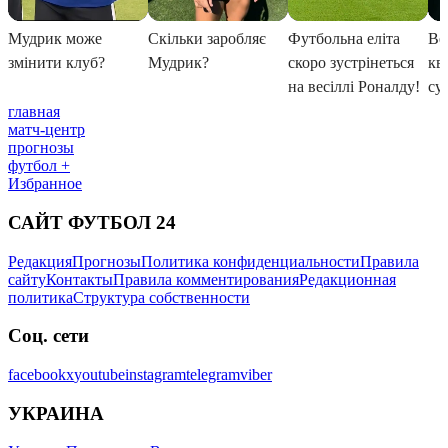
главная
матч-центр
прогнозы
футбол +
Избранное
САЙТ ФУТБОЛ 24
Редакция
Прогнозы
Политика конфиденциальности
Правила
сайту
Контакты
Правила комментирования
Редакционная
политика
Структура собственности
Соц. сети
facebook
x
youtube
instagram
telegram
viber
УКРАИНА