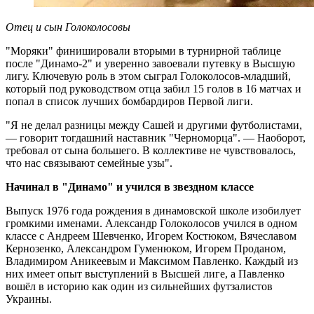
Отец и сын Голоколосовы
"Моряки" финишировали вторыми в турнирной таблице
после "Динамо-2" и уверенно завоевали путевку в Высшую
лигу. Ключевую роль в этом сыграл Голоколосов-младший,
который под руководством отца забил 15 голов в 16 матчах и
попал в список лучших бомбардиров Первой лиги.
"Я не делал разницы между Сашей и другими футболистами,
— говорит тогдашний наставник "Черноморца". — Наоборот,
требовал от сына большего. В коллективе не чувствовалось,
что нас связывают семейные узы".
Начинал в "Динамо" и учился в звездном классе
Выпуск 1976 года рождения в динамовской школе изобилует
громкими именами. Александр Голоколосов учился в одном
классе с Андреем Шевченко, Игорем Костюком, Вячеславом
Кернозенко, Александром Гуменюком, Игорем Проданом,
Владимиром Аникеевым и Максимом Павленко. Каждый из
них имеет опыт выступлений в Высшей лиге, а Павленко
вошёл в историю как один из сильнейших футзалистов
Украины.