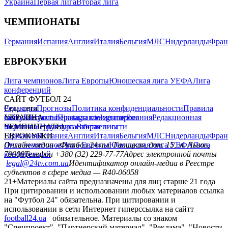
Украина
Первая лига
Вторая лига
ЧЕМПИОНАТЫ
Германия
Испания
Англия
Италия
Бельгия
МЛС
Нидерланды
Фран
ЕВРОКУБКИ
Лига чемпионов
Лига Европы
Юношеская лига УЕФА
Лига
конференций
САЙТ ФУТБОЛ 24
Редакция
Соц. сети
Прогнозы
Политика конфиденциальности
Правила
сайту
facebook
УКРАИНА
Контакты
x
youtube
Правила комментирования
instagram
telegram
viber
Редакционная
политика
Украина
ЧЕМПИОНАТЫ
Первая лига
Структура собственности
Вторая лига
Германия
ЕВРОКУБКИ
Испания
Англия
Италия
Бельгия
МЛС
Нидерланды
Фран
Лига чемпионов
Онлайн-медиа «Футбол 24»
Лига Европы
пл. Галицкая, дом. 15, м. Львов,
Юношеская лига УЕФА
Лига
конференций
79008
Телефон +380 (32) 229-77-77
Адрес электронной почты
legal@24tv.com.ua
Идентификатор онлайн-медиа в Реестре
субъектов в сфере медиа — R40-06058
21+
Материалы сайта предназначены для лиц старше 21 года
При цитировании и использовании любых материалов ссылка
на "Футбол 24" обязательна. При цитировании и
использовании в сети Интернет гиперссылка на сайтт
football24.ua
обязательное. Материалы со знаком
"Спецпроект", "Партнерский материал", "Реклама", "Новости