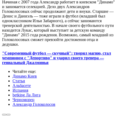
Начиная с 2007 года Александр работает в киевском "Динамо"
и занимается селекцией. Дело двух Александров
Голоколосовых сейчас продолжают дети и внуки. Старшие —
Денис и Даниэль — тоже играли в футбол (младший был
одноклассником Ильи Забарного), а сейчас занимаются
тренерской деятельностью. В начале своего футбольного пути
находится Лукас, который выступает за детскую команду
"Динамо" 2015 года рождения. Возможно, самый младший из
Голоколосовых сможет превзойти достижения отца и
дедушки.
"Современный футбол — скучный": творил магию, стал
чемпионом с "Депортиво" и ударил своего тренера —
гениальный Джалминья
Читайте еще
:
Динамо Киев
Статьи
Альбасете
Испания
betking Ла Лига
Черноморец
Александр Голоколосов