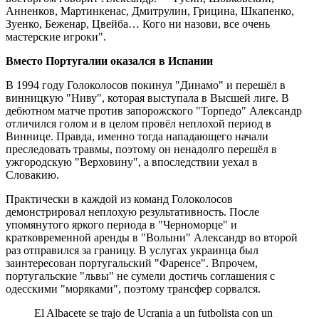
Анненков, Мартинкенас, Дмитрулин, Грицина, Шкапенко,
Зуенко, Беженар, Цвейба… Кого ни назови, все очень
мастерские игроки".
Вместо Португалии оказался в Испании
В 1994 году Голоколосов покинул "Динамо" и перешёл в
винницкую "Ниву", которая выступала в Высшей лиге. В
дебютном матче против запорожского "Торпедо" Александр
отличился голом и в целом провёл неплохой период в
Виннице. Правда, именно тогда нападающего начали
преследовать травмы, поэтому он ненадолго перешёл в
ужгородскую "Верховину", а впоследствии уехал в
Словакию.
Практически в каждой из команд Голоколосов
демонстрировал неплохую результативность. После
упомянутого яркого периода в "Черноморце" и
кратковременной аренды в "Волыни" Александр во второй
раз отправился за границу. В услугах украинца был
заинтересован португальский "Фаренсе". Впрочем,
португальские "львы" не сумели достичь соглашения с
одесскими "моряками", поэтому трансфер сорвался.
El Albacete se trajo de Ucrania a un futbolista con un