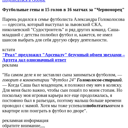
Футбольные гены и 15 голов в 16 матчах за "Черноморец"
Парень родился в семье футболиста Александра Голоколосова
— одессита, который выступал за львовский СКА,
николаевский "Судостроитель" и ряд других команд. Саша-
младший с детства полюбил футбол и, кажется, не имел
шансов выбрать для себя другую сферу деятельности.
кстати
"Реал" предложил "Арсеналу" безумный обмен звездами –
Артета дал однозначный ответ
реклама
"На самом деле я не заставлял сына заниматься футболом, —
говорит в комментарии "Футбол 24"
Голоколосов-старший
.
— Когда Саша был младенцем, я положил ему мяч в коляску.
Для меня было важно, чтобы сын пошёл по моим стопам. Но
поскольку моя игровая карьера все еще продолжалась, я
постоянно был в разъездах, поэтому малыш больше времени
проводил с мамой. Хотя мы тоже успевали
поболтать
мячом в
квартире или поиграть в футбол во дворе".
рекламная информация
обратите внимание