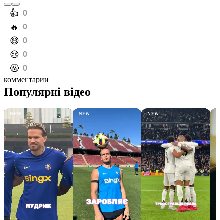
️👍
0
️🔥
0
️😄
0
️😢
0
️🤬
0
комментарии