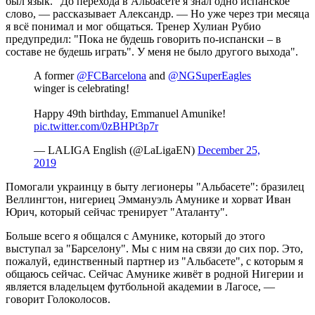
был язык. "До перехода в Альбасете я знал одно испанское
слово, — рассказывает Александр. — Но уже через три месяца
я всё понимал и мог общаться. Тренер Хулиан Рубио
предупредил: "Пока не будешь говорить по-испански – в
составе не будешь играть". У меня не было другого выхода".
A former
@FCBarcelona
and
@NGSuperEagles
winger is celebrating!
Happy 49th birthday, Emmanuel Amunike!
pic.twitter.com/0zBHPt3p7r
— LALIGA English (@LaLigaEN)
December 25,
2019
Помогали украинцу в быту легионеры "Альбасете": бразилец
Веллингтон, нигериец Эммануэль Амунике и хорват Иван
Юрич, который сейчас тренирует "Аталанту".
Больше всего я общался с Амунике, который до этого
выступал за "Барселону". Мы с ним на связи до сих пор. Это,
пожалуй, единственный партнер из "Альбасете", с которым я
общаюсь сейчас. Сейчас Амунике живёт в родной Нигерии и
является владельцем футбольной академии в Лагосе, —
говорит Голоколосов.