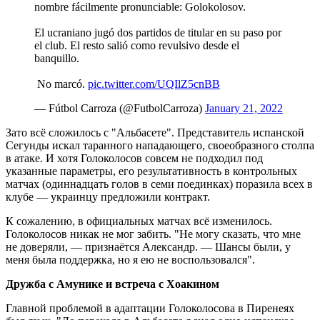
nombre fácilmente pronunciable: Golokolosov.
El ucraniano jugó dos partidos de titular en su paso por
el club. El resto salió como revulsivo desde el
banquillo.
️ No marcó.
pic.twitter.com/UQIlZ5cnBB
— Fútbol Carroza (@FutbolCarroza)
January 21, 2022
Зато всё сложилось с "Альбасете". Представитель испанской
Сегунды искал таранного нападающего, своеобразного столпа
в атаке. И хотя Голоколосов совсем не подходил под
указанные параметры, его результативность в контрольных
матчах (одиннадцать голов в семи поединках) поразила всех в
клубе — украинцу предложили контракт.
К сожалению, в официальных матчах всё изменилось.
Голоколосов никак не мог забить. "Не могу сказать, что мне
не доверяли, — признаётся Александр. — Шансы были, у
меня была поддержка, но я ею не воспользовался".
Дружба с Амунике и встреча с Хоакином
Главной проблемой в адаптации Голоколосова в Пиренеях