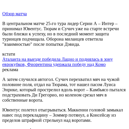
Обзор матча
В центральном матче 25-го тура лидер Серии А – Интер –
принимал Ювентус. Тюрам и Сучич уже на старте встречи
были близки к успеху, но в последний момент защита
туринцев подчищала. Оборона миланцев ответила
"взаимностью" после попытки Дэвида.
кстати
Аталанта на выезде победила Лацио и поднялась в зону
еврокубков, Фиорентина удержала победу над Комо
реклама
А затем случился автогол. Сучич перехватил мяч на чужой
половине поля, отдал на Тюрама, тот нашел пасом Луиса
Энрике, который прострелил вдоль ворот – Камбьясо пытался
подстраховать Ди Грегорио, но коленом срезал мяч в
собственные ворота.
Ювентус полетел отыгрываться. Маккенни головой замыкал
навес под перекладину – Зоммер потянул, а Консейсау из
пределов штрафной стрельнул над воротами.