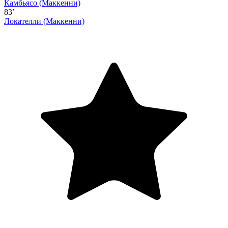
Камбьясо
(Маккенни)
83’
Локателли
(Маккенни)