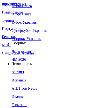
Франция
ЛЧ - Top News
Первая лига
Нидерланды
Вторая лига
Турция
Кубок Украины
Португалия
Суперкубок Украины
Бельгия
Сборная Украины
Сборные
МЛС
Лига наций
Саудовская Аравия
ЧМ 2026
Чемпионаты
Англия
Испания
АПЛ Top News
Италия
Германия