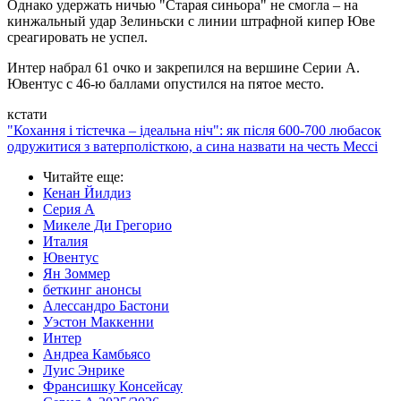
Однако удержать ничью "Старая синьора" не смогла – на
кинжальный удар Зелиньски с линии штрафной кипер Юве
среагировать не успел.
Интер набрал 61 очко и закрепился на вершине Серии А.
Ювентус с 46-ю баллами опустился на пятое место.
кстати
"Кохання і тістечка – ідеальна ніч": як після 600-700 любасок
одружитися з ватерполісткою, а сина назвати на честь Мессі
Читайте еще
:
Кенан Йилдиз
Серия А
Микеле Ди Грегорио
Италия
Ювентус
Ян Зоммер
беткинг анонсы
Алессандро Бастони
Уэстон Маккенни
Интер
Андреа Камбьясо
Луис Энрике
Франсишку Консейсау