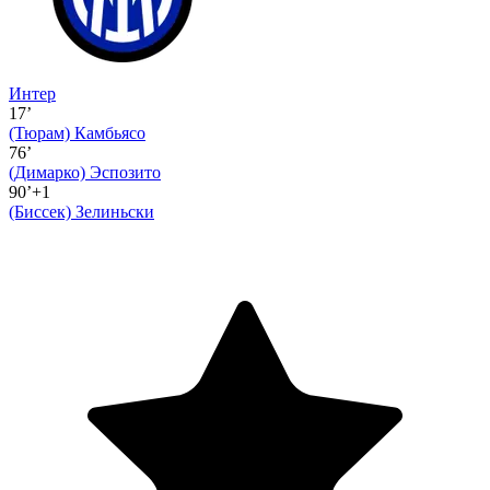
Интер
17’
(Тюрам)
Камбьясо
76’
(Димарко)
Эспозито
90’+1
(Биссек)
Зелиньски