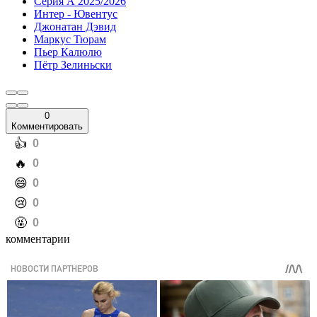
Серия А 2025/2026
Интер - Ювентус
Джонатан Дэвид
Маркус Тюрам
Пьер Калюлю
Пётр Зелиньски
0
Комментировать
️👍
0
️🔥
0
️😄
0
️😢
0
️🤬
0
комментарии