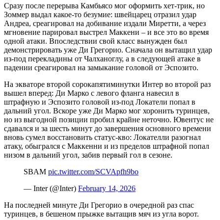
Сразу после перерыва Камбьясо мог оформить хет-трик, но
Зоммер выдал какое-то безумие: швейцарец отразил удар
Андреа, среагировал на добивание издали Миретти, а через
мгновение парировал выстрел Маккени – и все это во время
одной атаки. Впоследствии свой класс вынужден был
демонстрировать уже Ди Грегорио. Сначала он вытащил удар
из-под перекладины от Чалханоглу, а в следующей атаке в
падении среагировал на замыкание головой от Эспозито.
На экваторе второй сорокапятиминутки Интер во второй раз
вышел вперед: Ди Марко с левого фланга навесил в
штрафную и Эспозито головой из-под Локатели попал в
дальний угол. Вскоре уже Ди Марко мог хоронить туринцев,
но из выгодной позиции пробил крайне неточно. Ювентус не
сдавался и за шесть минут до завершения основного времени
вновь сумел восстановить статус-кво: Локателли разогнал
атаку, обыгрался с Маккенни и из пределов штрафной попал
низом в дальний угол, забив первый гол в сезоне.
SBAM
pic.twitter.com/SCVApfh9bo
— Inter (@Inter)
February 14, 2026
На последней минуте Ди Грегорио в очередной раз спас
туринцев, в бешеном прыжке вытащив мяч из угла ворот.