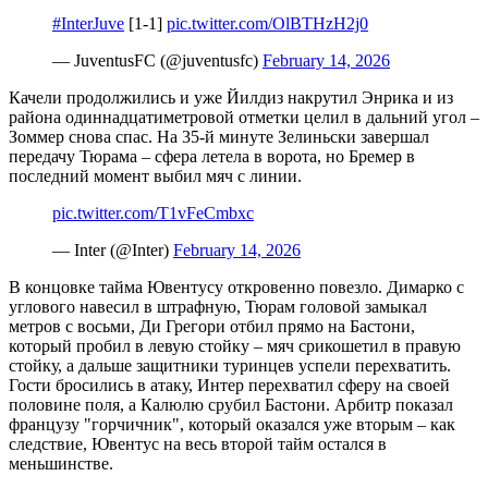
#InterJuve
[1-1]
pic.twitter.com/OlBTHzH2j0
— JuventusFC (@juventusfc)
February 14, 2026
Качели продолжились и уже Йилдиз накрутил Энрика и из
района одиннадцатиметровой отметки целил в дальний угол –
Зоммер снова спас. На 35-й минуте Зелиньски завершал
передачу Тюрама – сфера летела в ворота, но Бремер в
последний момент выбил мяч с линии.
pic.twitter.com/T1vFeCmbxc
— Inter (@Inter)
February 14, 2026
В концовке тайма Ювентусу откровенно повезло. Димарко с
углового навесил в штрафную, Тюрам головой замыкал
метров с восьми, Ди Грегори отбил прямо на Бастони,
который пробил в левую стойку – мяч срикошетил в правую
стойку, а дальше защитники туринцев успели перехватить.
Гости бросились в атаку, Интер перехватил сферу на своей
половине поля, а Калюлю срубил Бастони. Арбитр показал
французу "горчичник", который оказался уже вторым – как
следствие, Ювентус на весь второй тайм остался в
меньшинстве.