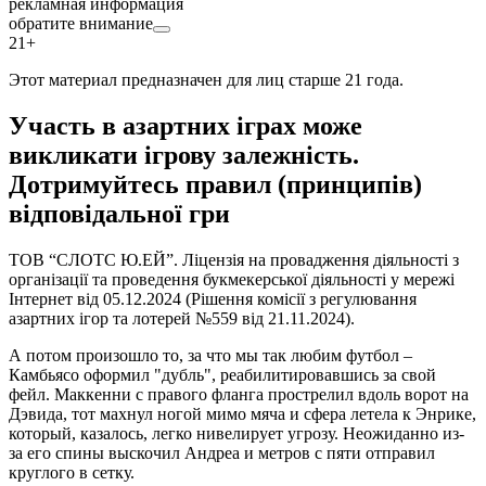
рекламная информация
обратите внимание
21+
Этот материал предназначен для лиц старше 21 года.
Участь в азартних іграх може
викликати ігрову залежність.
Дотримуйтесь правил (принципів)
відповідальної гри
ТОВ “СЛОТС Ю.ЕЙ”. Ліцензія на провадження діяльності з
організації та проведення букмекерської діяльності у мережі
Інтернет від 05.12.2024 (Рішення комісії з регулювання
азартних ігор та лотерей №559 від 21.11.2024).
А потом произошло то, за что мы так любим футбол –
Камбьясо оформил "дубль", реабилитировавшись за свой
фейл. Маккенни с правого фланга прострелил вдоль ворот на
Дэвида, тот махнул ногой мимо мяча и сфера летела к Энрике,
который, казалось, легко нивелирует угрозу. Неожиданно из-
за его спины выскочил Андреа и метров с пяти отправил
круглого в сетку.