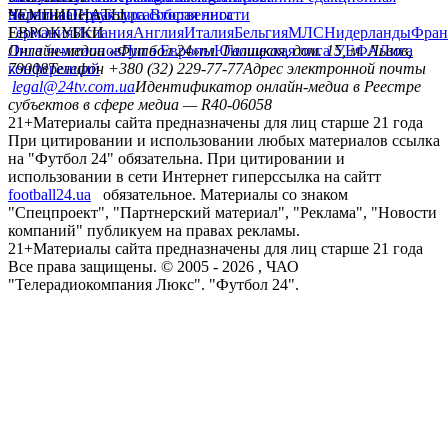
политика
Украина
ЧЕМПИОНАТЫ
Первая лига
Структура собственности
Вторая лига
Германия
ЕВРОКУБКИ
Испания
Англия
Италия
Бельгия
МЛС
Нидерланды
Фран
Лига чемпионов
Онлайн-медиа «Футбол 24»
Лига Европы
пл. Галицкая, дом. 15, м. Львов,
Юношеская лига УЕФА
Лига
конференций
79008
Телефон +380 (32) 229-77-77
Адрес электронной почты
legal@24tv.com.ua
Идентификатор онлайн-медиа в Реестре
субъектов в сфере медиа — R40-06058
21+
Материалы сайта предназначены для лиц старше 21 года
При цитировании и использовании любых материалов ссылка
на "Футбол 24" обязательна. При цитировании и
использовании в сети Интернет гиперссылка на сайтт
football24.ua
обязательное. Материалы со знаком
"Спецпроект", "Партнерский материал", "Реклама", "Новости
компаний" публикуем на правах рекламы.
21+
Материалы сайта предназначены для лиц старше 21 года
Все права защищены. © 2005 -
2026
, ЧАО
"Телерадиокомпания Люкс". "Футбол 24".