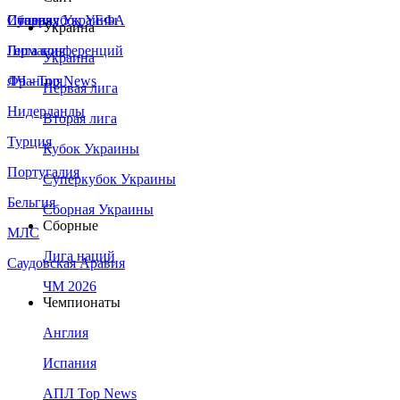
Сборная Украины
Италия
Суперкубок УЕФА
Украина
Германия
Лига конференций
Украина
Франция
ЛЧ - Top News
Первая лига
Нидерланды
Вторая лига
Турция
Кубок Украины
Португалия
Суперкубок Украины
Бельгия
Сборная Украины
Сборные
МЛС
Лига наций
Саудовская Аравия
ЧМ 2026
Чемпионаты
Англия
Испания
АПЛ Top News