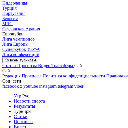
Нидерланды
Турция
Португалия
Бельгия
МЛС
Саудовская Аравия
Еврокубки
Лига чемпионов
Лига Европы
Суперкубок УЕФА
Лига конференций
Ко всем турнирам
Статьи
Прогнозы
Видео
Трансферы
Сайт
Сайт
Редакция
Прогнозы
Политика конфиденциальности
Правила с
Соц. сети
facebook
x
youtube
instagram
telegram
viber
Укр
Рус
Новости спорта
Результаты
Турниры
Статьи
Прогнозы
Видео