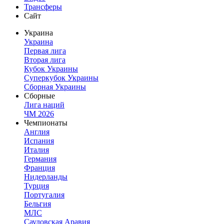
Трансферы
Сайт
Украина
Украина
Первая лига
Вторая лига
Кубок Украины
Суперкубок Украины
Сборная Украины
Сборные
Лига наций
ЧМ 2026
Чемпионаты
Англия
Испания
Италия
Германия
Франция
Нидерланды
Турция
Португалия
Бельгия
МЛС
Саудовская Аравия