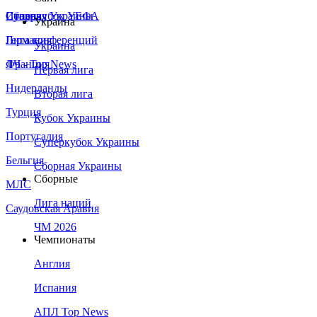
Сборная Украины
Италия
Суперкубок УЕФА
Украина
Германия
Лига конференций
Украина
Франция
ЛЧ - Top News
Первая лига
Нидерланды
Вторая лига
Турция
Кубок Украины
Португалия
Суперкубок Украины
Бельгия
Сборная Украины
Сборные
МЛС
Лига наций
Саудовская Аравия
ЧМ 2026
Чемпионаты
Англия
Испания
АПЛ Top News