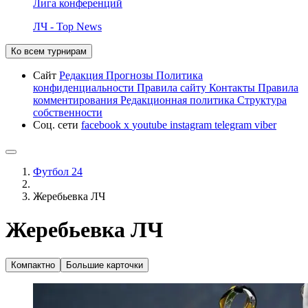
Лига конференций
ЛЧ - Top News
Ко всем турнирам
Сайт
Редакция
Прогнозы
Политика
конфиденциальности
Правила сайту
Контакты
Правила
комментирования
Редакционная политика
Структура
собственности
Соц. сети
facebook
x
youtube
instagram
telegram
viber
Футбол 24
Жеребьевка ЛЧ
Жеребьевка ЛЧ
Компактно
Большие карточки