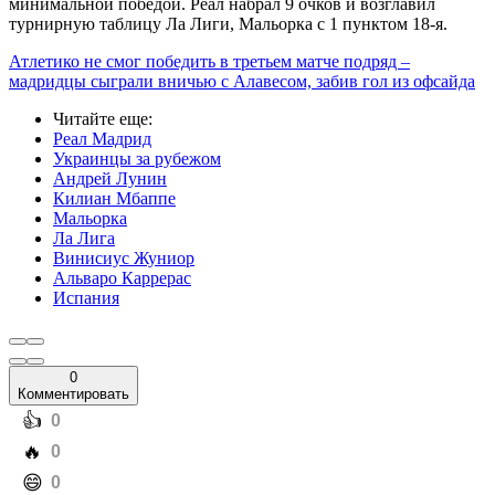
минимальной победой. Реал набрал 9 очков и возглавил
турнирную таблицу Ла Лиги, Мальорка с 1 пунктом 18-я.
Атлетико не смог победить в третьем матче подряд –
мадридцы сыграли вничью с Алавесом, забив гол из офсайда
Читайте еще
:
Реал Мадрид
Украинцы за рубежом
Андрей Лунин
Килиан Мбаппе
Мальорка
Ла Лига
Винисиус Жуниор
Альваро Каррерас
Испания
0
Комментировать
️👍
0
️🔥
0
️😄
0