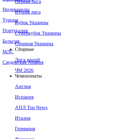
Первая лига
Нидерланды
Вторая лига
Турция
Кубок Украины
Португалия
Суперкубок Украины
Бельгия
Сборная Украины
Сборные
МЛС
Лига наций
Саудовская Аравия
ЧМ 2026
Чемпионаты
Англия
Испания
АПЛ Top News
Италия
Германия