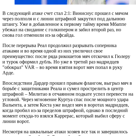
В следующей атаке счет стал 2:1: Винисиус прошел с мячом
через полполя и с линии штрафной закрутил под дальнюю
штангу. Уже в добавленное к первому тайму время Мбаппе
убежал на свидание с голкипером и забил второй раз, но
снова гол отменили из-за офсайда.
После перерыва Реал продолжил разрывать соперника
атаками и во время одной из них увеличил свое
преимущество: после ряда рикошетов мяч отскочил к Гюлеру
и турок оформил дубль. Но уже в третий раз мадридцев
"обокрал" VAR – во время взятия ворот мяч попал в руку
Арде.
Впоследствии Дардер прошел правым флангом, выгрыз мяч в
борьбе с защитниками Реала и сумел прострелить в центр
штрафной – Милитао в отчаянном подкате успел перевести на
угловой. Через мгновение Куртуа спас после мощного удара
Вальента, а затем Коста уже видел мяч в воротах мадридцев,
когда пробил из-за пределов штрафной, однако в последний
момент откуда-то взялся Каррерас, который выбил сферу с
линии ворот.
Несмотря на шквальные атаки хозяев все так и завершилось