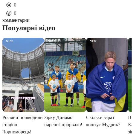
️😢
0
️🤬
0
комментарии