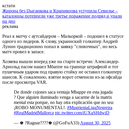
кстати
Жирона без Цыганкова и Крапивцова уступила Севилье –
каталонцы потерпели уже третье поражение подряд и упали
на дно
реклама
Реал к матчу с аутсайдером – Мальоркой – подошел в статусе
одного из лидеров. К слову, украинский голкипер Андрей
Лунин традиционно попал в заявку "сливочных", но весь
матч провел в запасе.
Хозяева вышли вперед уже на старте встречи: Александер-
Арнольд пасом нашел Мбаппе на границе штрафной и тот
пушечным ударом под правую стойку не оставил голкиперу
шансов. К сожалению, взятие ворот отменили из-за офсайда
после просмотра VAR.
De donde cojones saca ventaja Mbappe en esta jugada
? Que alguien iluminado venga a sacarme de la matrix
mental esta porque, no hay otra explicación que no sea:
¡ROBO MONUMENTAL!.
#MugrientaLigaNegreira
#RealMadridMallorca
pic.twitter.com/iUXaSHdwiD
— ♚ ?Ragnar????♚ (@GoFuA33)
August 30, 2025