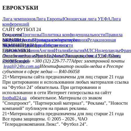
ЕВРОКУБКИ
Лига чемпионов
Лига Европы
Юношеская лига УЕФА
Лига
конференций
САЙТ ФУТБОЛ 24
Редакция
Соц. сети
Прогнозы
Политика конфиденциальности
Правила
сайту
facebook
УКРАИНА
Контакты
x
youtube
Правила комментирования
instagram
telegram
viber
Редакционная
политика
Украина
ЧЕМПИОНАТЫ
Первая лига
Структура собственности
Вторая лига
Германия
ЕВРОКУБКИ
Испания
Англия
Италия
Бельгия
МЛС
Нидерланды
Фран
Лига чемпионов
Онлайн-медиа «Футбол 24»
Лига Европы
пл. Галицкая, дом. 15, м. Львов,
Юношеская лига УЕФА
Лига
конференций
79008
Телефон +380 (32) 229-77-77
Адрес электронной почты
legal@24tv.com.ua
Идентификатор онлайн-медиа в Реестре
субъектов в сфере медиа — R40-06058
21+
Материалы сайта предназначены для лиц старше 21 года
При цитировании и использовании любых материалов ссылка
на "Футбол 24" обязательна. При цитировании и
использовании в сети Интернет гиперссылка на сайтт
football24.ua
обязательное. Материалы со знаком
"Спецпроект", "Партнерский материал", "Реклама", "Новости
компаний" публикуем на правах рекламы.
21+
Материалы сайта предназначены для лиц старше 21 года
Все права защищены. © 2005 -
2026
, ЧАО
"Телерадиокомпания Люкс". "Футбол 24".