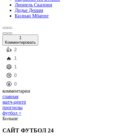
Лионель Скалони
Дидье Дешам
Килиан Мбаппе
1
Комментировать
️👍
2
️🔥
1
️😄
1
️😢
0
️🤬
0
комментарии
главная
матч-центр
прогнозы
футбол +
Больше
САЙТ ФУТБОЛ 24