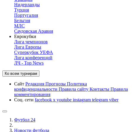
Нидерланды
Турция
Португалия
Бельгия
МЛС
Саудовская Аравия
Еврокубки
Лига чемпионов
Лига Европы
Суперкубок УЕФА
Лига конференций
ЛЧ - Top News
Ко всем турнирам
Сайт
Редакция
Прогнозы
Политика
конфиденциальности
Правила сайту
Контакты
Правила
комментирования
Соц. сети
facebook
x
youtube
instagram
telegram
viber
Футбол 24
Новости футбола