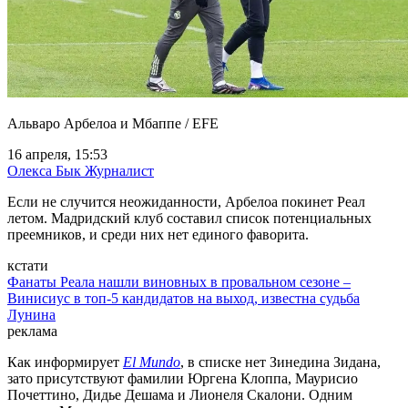
Альваро Арбелоа и Мбаппе / EFE
16 апреля, 15:53
Олекса Бык
Журналист
Если не случится неожиданности, Арбелоа покинет Реал
летом. Мадридский клуб составил список потенциальных
преемников, и среди них нет единого фаворита.
кстати
Фанаты Реала нашли виновных в провальном сезоне –
Винисиус в топ-5 кандидатов на выход, известна судьба
Лунина
реклама
Как информирует
El Mundo
, в списке нет Зинедина Зидана,
зато присутствуют фамилии Юргена Клоппа, Маурисио
Почеттино, Дидье Дешама и Лионеля Скалони. Одним