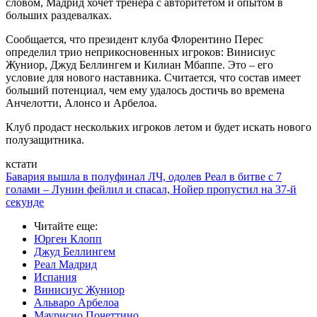
словом, Мадрид хочет тренера с авторитетом и опытом в
больших раздевалках.
Сообщается, что президент клуба Флорентино Перес
определил трио неприкосновенных игроков: Винисиус
Жуниор, Джуд Беллингем и Килиан Мбаппе. Это – его
условие для нового наставника. Считается, что состав имеет
больший потенциал, чем ему удалось достичь во времена
Анчелотти, Алонсо и Арбелоа.
Клуб продаст нескольких игроков летом и будет искать нового
полузащитника.
кстати
Бавария вышла в полуфинал ЛЧ, одолев Реал в битве с 7
голами – Лунин фейлил и спасал, Нойер пропустил на 37-й
секунде
Читайте еще
:
Юрген Клопп
Джуд Беллингем
Реал Мадрид
Испания
Винисиус Жуниор
Альваро Арбелоа
Маурисио Почеттино