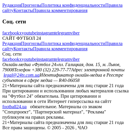
Редакция
Прогнозы
Политика конфиденциальности
Правила
сайту
Контакты
Правила комментирования
Соц. сети
facebook
x
youtube
instagram
telegram
viber
САЙТ ФУТБОЛ 24
Редакция
Прогнозы
Политика конфиденциальности
Правила
сайту
Контакты
Правила комментирования
Соц. сети
facebook
x
youtube
instagram
telegram
viber
Онлайн-медиа «Футбол 24»
пл. Галицкая, дом. 15, м. Львов,
79008
Телефон +380 (32) 229-77-77
Адрес электронной почты
legal@24tv.com.ua
Идентификатор онлайн-медиа в Реестре
субъектов в сфере медиа — R40-06058
21+
Материалы сайта предназначены для лиц старше 21 года
При цитировании и использовании любых материалов ссылка
на "Футбол 24" обязательна. При цитировании и
использовании в сети Интернет гиперссылка на сайтт
football24.ua
обязательное. Материалы со знаком
"Спецпроект", "Партнерский материал", "Реклама"
публикуем на правах рекламы.
21+
Материалы сайта предназначены для лиц старше 21 года
Все права защищены. © 2005 -
2026
, ЧАО