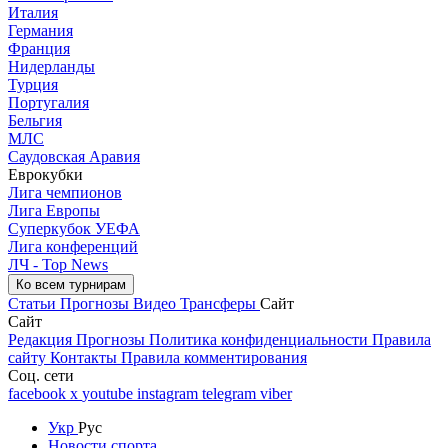
Италия
Германия
Франция
Нидерланды
Турция
Португалия
Бельгия
МЛС
Саудовская Аравия
Еврокубки
Лига чемпионов
Лига Европы
Суперкубок УЕФА
Лига конференций
ЛЧ - Top News
Ко всем турнирам
Статьи
Прогнозы
Видео
Трансферы
Сайт
Сайт
Редакция
Прогнозы
Политика конфиденциальности
Правила
сайту
Контакты
Правила комментирования
Соц. сети
facebook
x
youtube
instagram
telegram
viber
Укр
Рус
Новости спорта